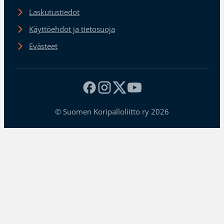
Laskutustiedot
Käyttöehdot ja tietosuoja
Evästeet
© Suomen Koripalloliitto ry 2026