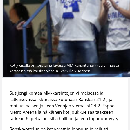
Kotiyleisölle on torstaina luvassa MM-karsintaherkkua viimeistä
kertaa näissä karsinnoissa. Kuva: Ville Vuorinen
Susijengi kohtaa MM-karsintojen viimeisessä ja
ratkaisevassa ikkunassa kotonaan Ranskan 21.2., ja
matkustaa sen jälkeen Venäjän vieraaksi 24.2. Espoo
Metro Areenalla nälkäinen kotijoukkue saa taakseen
tärkeän 6. pelaajan, sillä halli on jälleen loppuunmyyty.
Ranska-ottelun paikat varattiin loppuun jo reilusti