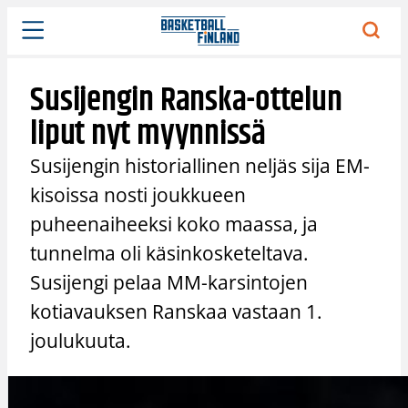
Siirry
sisältöön
Susijengin Ranska-ottelun
liput nyt myynnissä
Susijengin historiallinen neljäs sija EM-
kisoissa nosti joukkueen
puheenaiheeksi koko maassa, ja
tunnelma oli käsinkosketeltava.
Susijengi pelaa MM-karsintojen
kotiavauksen Ranskaa vastaan 1.
joulukuuta.