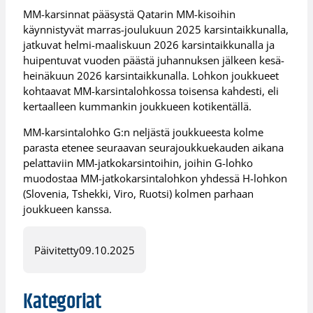
MM-karsinnat pääsystä Qatarin MM-kisoihin
käynnistyvät marras-joulukuun 2025 karsintaikkunalla,
jatkuvat helmi-maaliskuun 2026 karsintaikkunalla ja
huipentuvat vuoden päästä juhannuksen jälkeen kesä-
heinäkuun 2026 karsintaikkunalla. Lohkon joukkueet
kohtaavat MM-karsintalohkossa toisensa kahdesti, eli
kertaalleen kummankin joukkueen kotikentällä.
MM-karsintalohko G:n neljästä joukkueesta kolme
parasta etenee seuraavan seurajoukkuekauden aikana
pelattaviin MM-jatkokarsintoihin, joihin G-lohko
muodostaa MM-jatkokarsintalohkon yhdessä H-lohkon
(Slovenia, Tshekki, Viro, Ruotsi) kolmen parhaan
joukkueen kanssa.
Päivitetty
09.10.2025
Kategoriat