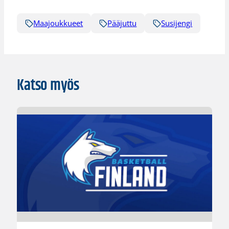
Maajoukkueet
Pääjuttu
Susijengi
Katso myös