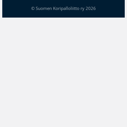
© Suomen Koripalloliitto ry 2026