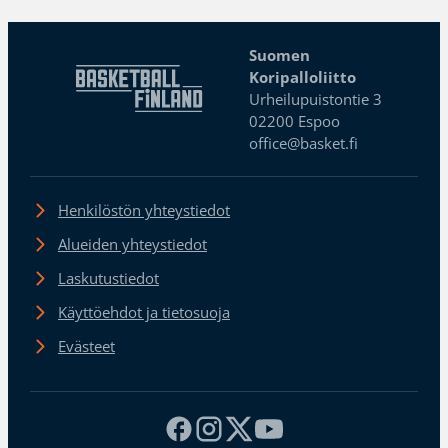
Suomen
Koripalloliitto
Urheilupuistontie 3
02200 Espoo
office@basket.fi
Henkilöstön yhteystiedot
Alueiden yhteystiedot
Laskutustiedot
Käyttöehdot ja tietosuoja
Evästeet