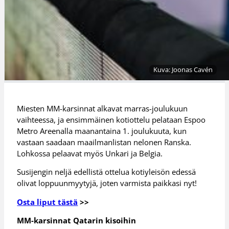
Kuva: Joonas Cavén
Miesten MM-karsinnat alkavat marras-joulukuun
vaihteessa, ja ensimmäinen kotiottelu pelataan Espoo
Metro Areenalla maanantaina 1. joulukuuta, kun
vastaan saadaan maailmanlistan nelonen Ranska.
Lohkossa pelaavat myös Unkari ja Belgia.
Susijengin neljä edellistä ottelua kotiyleisön edessä
olivat loppuunmyytyjä, joten varmista paikkasi nyt!
Osta liput tästä
>>
MM-karsinnat Qatarin kisoihin