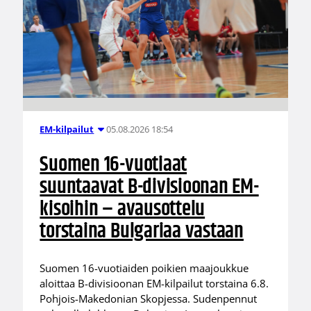
05.08.2026 18:54
EM-kilpailut
Suomen 16-vuotiaat
suuntaavat B-divisioonan EM-
kisoihin – avausottelu
torstaina Bulgariaa vastaan
Suomen 16-vuotiaiden poikien maajoukkue
aloittaa B-divisioonan EM-kilpailut torstaina 6.8.
Pohjois-Makedonian Skopjessa. Sudenpennut