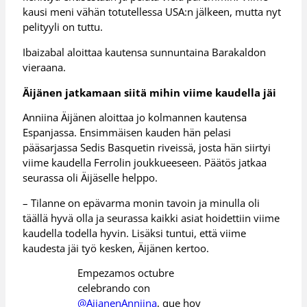
kausi meni vähän totutellessa USA:n jälkeen, mutta nyt
pelityyli on tuttu.
Ibaizabal aloittaa kautensa sunnuntaina Barakaldon
vieraana.
Äijänen jatkamaan siitä mihin viime kaudella jäi
Anniina Äijänen aloittaa jo kolmannen kautensa
Espanjassa. Ensimmäisen kauden hän pelasi
pääsarjassa Sedis Basquetin riveissä, josta hän siirtyi
viime kaudella Ferrolin joukkueeseen. Päätös jatkaa
seurassa oli Äijäselle helppo.
– Tilanne on epävarma monin tavoin ja minulla oli
täällä hyvä olla ja seurassa kaikki asiat hoidettiin viime
kaudella todella hyvin. Lisäksi tuntui, että viime
kaudesta jäi työ kesken, Äijänen kertoo.
Empezamos octubre
celebrando con
@AijanenAnniina
, que hoy