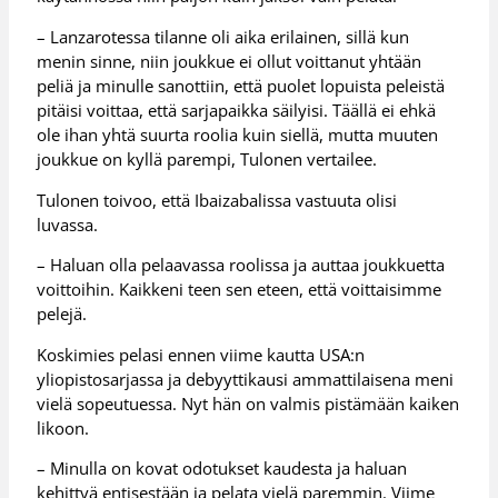
– Lanzarotessa tilanne oli aika erilainen, sillä kun
menin sinne, niin joukkue ei ollut voittanut yhtään
peliä ja minulle sanottiin, että puolet lopuista peleistä
pitäisi voittaa, että sarjapaikka säilyisi. Täällä ei ehkä
ole ihan yhtä suurta roolia kuin siellä, mutta muuten
joukkue on kyllä parempi, Tulonen vertailee.
Tulonen toivoo, että Ibaizabalissa vastuuta olisi
luvassa.
– Haluan olla pelaavassa roolissa ja auttaa joukkuetta
voittoihin. Kaikkeni teen sen eteen, että voittaisimme
pelejä.
Koskimies pelasi ennen viime kautta USA:n
yliopistosarjassa ja debyyttikausi ammattilaisena meni
vielä sopeutuessa. Nyt hän on valmis pistämään kaiken
likoon.
– Minulla on kovat odotukset kaudesta ja haluan
kehittyä entisestään ja pelata vielä paremmin. Viime