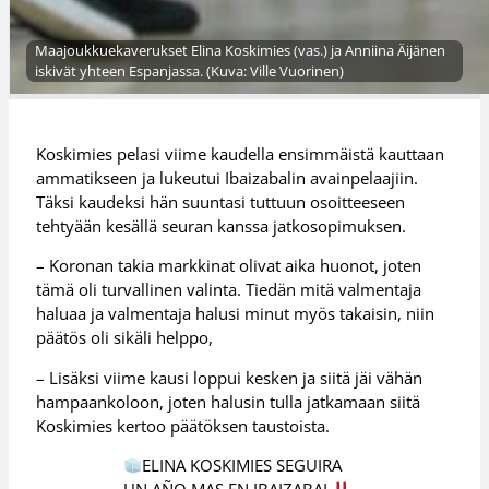
Maajoukkuekaverukset Elina Koskimies (vas.) ja Anniina Äijänen
iskivät yhteen Espanjassa. (Kuva: Ville Vuorinen)
Koskimies pelasi viime kaudella ensimmäistä kauttaan
ammatikseen ja lukeutui Ibaizabalin avainpelaajiin.
Täksi kaudeksi hän suuntasi tuttuun osoitteeseen
tehtyään kesällä seuran kanssa jatkosopimuksen.
– Koronan takia markkinat olivat aika huonot, joten
tämä oli turvallinen valinta. Tiedän mitä valmentaja
haluaa ja valmentaja halusi minut myös takaisin, niin
päätös oli sikäli helppo,
– Lisäksi viime kausi loppui kesken ja siitä jäi vähän
hampaankoloon, joten halusin tulla jatkamaan siitä
Koskimies kertoo päätöksen taustoista.
ELINA KOSKIMIES SEGUIRA