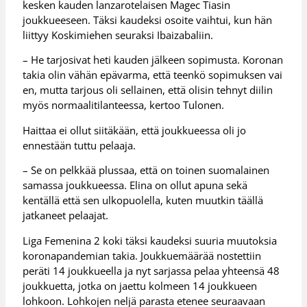
kesken kauden lanzarotelaisen Magec Tiasin
joukkueeseen. Täksi kaudeksi osoite vaihtui, kun hän
liittyy Koskimiehen seuraksi Ibaizabaliin.
– He tarjosivat heti kauden jälkeen sopimusta. Koronan
takia olin vähän epävarma, että teenkö sopimuksen vai
en, mutta tarjous oli sellainen, että olisin tehnyt diilin
myös normaalitilanteessa, kertoo Tulonen.
Haittaa ei ollut siitäkään, että joukkueessa oli jo
ennestään tuttu pelaaja.
– Se on pelkkää plussaa, että on toinen suomalainen
samassa joukkueessa. Elina on ollut apuna sekä
kentällä että sen ulkopuolella, kuten muutkin täällä
jatkaneet pelaajat.
Liga Femenina 2 koki täksi kaudeksi suuria muutoksia
koronapandemian takia. Joukkuemäärää nostettiin
peräti 14 joukkueella ja nyt sarjassa pelaa yhteensä 48
joukkuetta, jotka on jaettu kolmeen 14 joukkueen
lohkoon. Lohkojen neljä parasta etenee seuraavaan