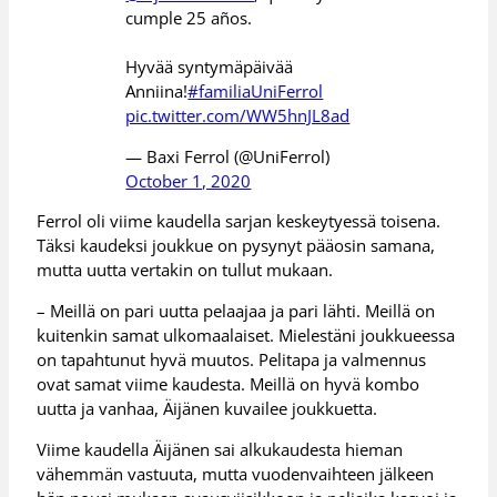
cumple 25 años.
Hyvää syntymäpäivää
Anniina!
#familiaUniFerrol
pic.twitter.com/WW5hnJL8ad
— Baxi Ferrol (@UniFerrol)
October 1, 2020
Ferrol oli viime kaudella sarjan keskeytyessä toisena.
Täksi kaudeksi joukkue on pysynyt pääosin samana,
mutta uutta vertakin on tullut mukaan.
– Meillä on pari uutta pelaajaa ja pari lähti. Meillä on
kuitenkin samat ulkomaalaiset. Mielestäni joukkueessa
on tapahtunut hyvä muutos. Pelitapa ja valmennus
ovat samat viime kaudesta. Meillä on hyvä kombo
uutta ja vanhaa, Äijänen kuvailee joukkuetta.
Viime kaudella Äijänen sai alkukaudesta hieman
vähemmän vastuuta, mutta vuodenvaihteen jälkeen