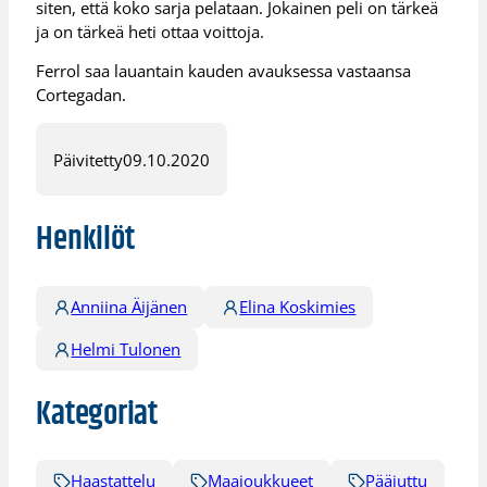
siten, että koko sarja pelataan. Jokainen peli on tärkeä
ja on tärkeä heti ottaa voittoja.
Ferrol saa lauantain kauden avauksessa vastaansa
Cortegadan.
Päivitetty
09.10.2020
Henkilöt
Anniina Äijänen
Elina Koskimies
Helmi Tulonen
Kategoriat
Haastattelu
Maajoukkueet
Pääjuttu