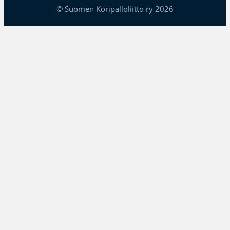
© Suomen Koripalloliitto ry 2026