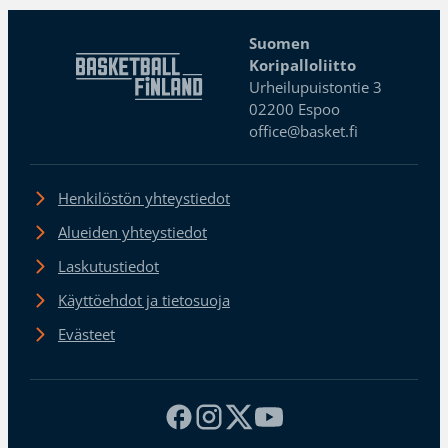
Suomen
Koripalloliitto
Urheilupuistontie 3
02200 Espoo
office@basket.fi
Henkilöstön yhteystiedot
Alueiden yhteystiedot
Laskutustiedot
Käyttöehdot ja tietosuoja
Evästeet