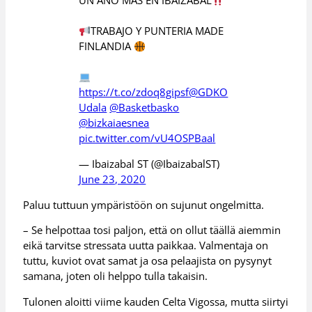
UN AÑO MAS EN IBAIZABAL
TRABAJO Y PUNTERIA MADE
FINLANDIA
https://t.co/zdoq8gipsf
@GDKO
Udala
@Basketbasko
@bizkaiaesnea
pic.twitter.com/vU4OSPBaal
— Ibaizabal ST (@IbaizabalST)
June 23, 2020
Paluu tuttuun ympäristöön on sujunut ongelmitta.
– Se helpottaa tosi paljon, että on ollut täällä aiemmin
eikä tarvitse stressata uutta paikkaa. Valmentaja on
tuttu, kuviot ovat samat ja osa pelaajista on pysynyt
samana, joten oli helppo tulla takaisin.
Tulonen aloitti viime kauden Celta Vigossa, mutta siirtyi