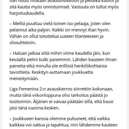
hän nousi mukaan avausviisikkoon ja peliaika kasvoi ja
sitä kautta myös onnistumiset. Vastuuta on tullut myös
harjoituskaudella.
– Meiltä puuttuu vielä toinen iso pelaaja, joten olen
pelannut aika paljon. Kaikki on mennyt ihan hyvin.
Vähän on ollut totuttelua uuteen tilanteeseen ja
olosuhteisiin.
– Haluan jatkaa siitä mihin viime kaudella jäin, kun
keväällä pelini kulki paremmin. Lähden kauteen ilman
paineita eikä minulla ole erillisiä henkilökohtaisia
tavoitteita. Keskityn auttamaan joukkuetta
menestymään.
Liga Femenina 2:n avauskierros siirrettiin kokonaan,
mutta tänä viikonloppuna olisi tarkoitus päästä jo
tositoimiin. Äijänen ei vaivaa päätään sillä, että kausi
jäisi tänä vuonna kesken.
– Joukkueen kanssa olemme puhuneet, että vaikka
kaikkea voi sattua ja tapahtua, niin lähdemme kauteen