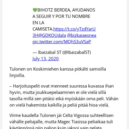
BIHOTZ BERDEA, AYUDANOS
A SEGUIR Y POR TU NOMBRE
EN LA
CAMISETA.
https://t.co/yTzdYarU
3H
@GDKOUdala
@bizkaiaesnea
pic.twitter.com/MQhS3uVSaP
— Ibaizabal ST (@IbaizabalST)
July 13, 2020
Tulonen on Koskimiehen kanssa pitkälti samoilla
linjoilla.
– Harjoituspelit ovat menneet suuressa kuvassa ihan
hyvin, mutta joukkuepelaaminen ei ole vielä sillä
tasolla millä sen pitäisi eikä myöskään oma peli. Vähän
on vielä hakemista kaikilla ja peliä pitää hioa vielä.
Viime kaudella Tulonen jäi Celta Vigossa suhteellisen
vähälle peliajalle, mutta Magec Tiasissa peliaikaa tuli
käytännössä niin paljon kuin jaksoi vain pelata.