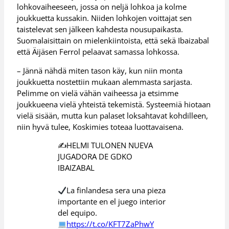
lohkovaiheeseen, jossa on neljä lohkoa ja kolme
joukkuetta kussakin. Niiden lohkojen voittajat sen
taistelevat sen jälkeen kahdesta nousupaikasta.
Suomalaisittain on mielenkiintoista, että sekä Ibaizabal
että Äijäsen Ferrol pelaavat samassa lohkossa.
– Jännä nähdä miten tason käy, kun niin monta
joukkuetta nostettiin mukaan alemmasta sarjasta.
Pelimme on vielä vähän vaiheessa ja etsimme
joukkueena vielä yhteistä tekemistä. Systeemiä hiotaan
vielä sisään, mutta kun palaset loksahtavat kohdilleen,
niin hyvä tulee, Koskimies toteaa luottavaisena.
✍️HELMI TULONEN NUEVA
JUGADORA DE GDKO
IBAIZABAL
La finlandesa sera una pieza
importante en el juego interior
del equipo.
https://t.co/KFT7ZaPhwY