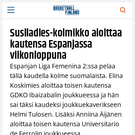
Siirry
sisältöön
Susiladies-kolmikko aloittaa
kautensa Espanjassa
viikonloppuna
Espanjan Liga Femenina 2:ssa pelaa
tällä kaudella kolme suomalaista. Elina
Koskimies aloittaa toisen kautensa
GDKO Ibaizabalin joukkueessa ja hän
sai täksi kaudeksi joukkuekaverikseen
Helmi Tulosen. Lisäksi Anniina Äijänen
aloittaa toisen kautensa Universitario
de Ferrolin joukkueessa.