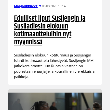
06.08.2026 10:14
Maajoukkueet
Edulliset liput Susijengin ja
Susiladiesin elokuun
kotimaaotteluihin nyt
myynnissä
Susiladiesin elokuun kotiturnaus ja Susijengin
Islanti-kotimaaottelu lähestyvät. Susijengin MM-
jatkokarsintaotteluun Ruotsia vastaan on
puolestaan enää jäljellä kourallinen vierekkäisiä
paikkoja.