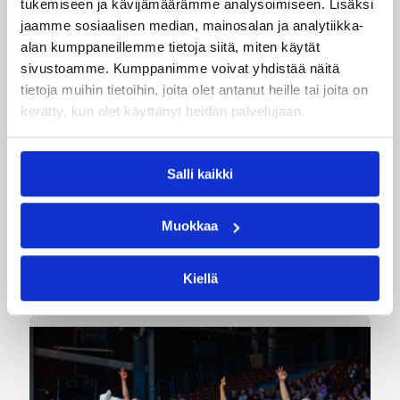
tukemiseen ja kävijämäärämme analysoimiseen. Lisäksi
jaamme sosiaalisen median, mainosalan ja analytiikka-
alan kumppaneillemme tietoja siitä, miten käytät
sivustoamme. Kumppanimme voivat yhdistää näitä
07.08.2026 09:23
Korisliiga
tietoja muihin tietoihin, joita olet antanut heille tai joita on
kerätty, kun olet käyttänyt heidän palvelujaan.
Daniel Dolenc KTP-Basketin
haaviin
Salli kaikki
Dolenc on rakentanut pitkän ammattilaisuran
Muokkaa
Suomen lisäksi Ranskassa, Itävallassa,
Liettuassa, Romaniassa, Bosniassa ja viimeksi
Islannissa.
Kiellä