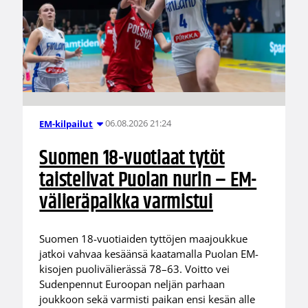
06.08.2026 21:24
EM-kilpailut
Suomen 18-vuotiaat tytöt
taistelivat Puolan nurin – EM-
välieräpaikka varmistui
Suomen 18-vuotiaiden tyttöjen maajoukkue
jatkoi vahvaa kesäänsä kaatamalla Puolan EM-
kisojen puolivälierässä 78–63. Voitto vei
Sudenpennut Euroopan neljän parhaan
joukkoon sekä varmisti paikan ensi kesän alle