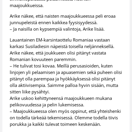
maajoukkueissa.
Arike näkee, että naisten maajoukkueessa peli eroaa
junnupeleistä ennen kaikkea fyysisyydessä.
– Ja naisilla on kypsempiä valintoja, Arike lisää.
Lauantainen EM-karsintaottelu Romaniaa vastaan
karkasi Susiladiesin näpeistä toisella neljänneksellä.
Arike näkee, että joukkueen olisi pitänyt vastata
Romanian kovuuteen paremmin.
– He tulivat tosi kovaa. Meillä perusasioiden, kuten
linjojen yli pelaamisen ja apuasemien sekä puheen olisi
pitänyt olla parempaa ja hyökkäyksessä olisi pitänyt
olla aktiivisempia. Saimme palloa hyvin sisään, mutta
sitten liike pysähtyi.
Arike uskoo kehittyneensä maajoukkueen mukana
pelikovuudessa ja pelin lukemisessa.
– Maajoukkueessa olen myös oppinut, että yhteishenki
on todella tärkeää tekemisessä. Olemme todella tiivis
porukka ja kaikki tulevat toimeen keskenään.