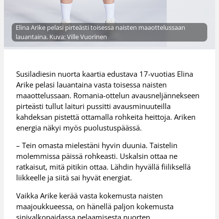
Elina Arike pelasi pirteästi toisessa naisten maaottelussaan
lauantaina. Kuva: Ville Vuorinen
Susiladiesin nuorta kaartia edustava 17-vuotias Elina
Arike pelasi lauantaina vasta toisessa naisten
maaottelussaan. Romania-ottelun avausneljännekseen
pirteästi tullut laituri pussitti avausminuuteilla
kahdeksan pistettä ottamalla rohkeita heittoja. Ariken
energia näkyi myös puolustuspäässä.
– Tein omasta mielestäni hyvin duunia. Taistelin
molemmissa päissä rohkeasti. Uskalsin ottaa ne
ratkaisut, mitä pitikin ottaa. Lähdin hyvällä fiiliksellä
liikkeelle ja siitä sai hyvät energiat.
Vaikka Arike kerää vasta kokemusta naisten
maajoukkueessa, on hänellä paljon kokemusta
sinivalkopaidassa pelaamisesta nuorten