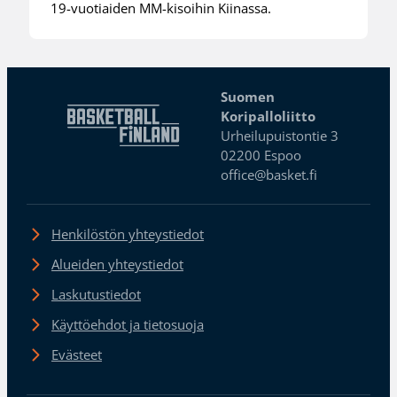
19-vuotiaiden MM-kisoihin Kiinassa.
Suomen
Koripalloliitto
Urheilupuistontie 3
02200 Espoo
office@basket.fi
Henkilöstön yhteystiedot
Alueiden yhteystiedot
Laskutustiedot
Käyttöehdot ja tietosuoja
Evästeet