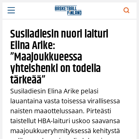
Siirry
sisältöön
Susiladiesin nuori laituri
Elina Arike:
”Maajoukkueessa
yhteishenki on todella
tärkeää”
Susiladiesin Elina Arike pelasi
lauantaina vasta toisessa virallisessa
naisten maaottelussaan. Pirteästi
taistellut HBA-laituri uskoo saavansa
maajoukkueryhmityksessä kehitystä