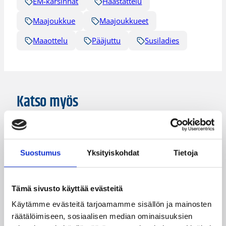
EM-karsinnat
Haastattelu
Maajoukkue
Maajoukkueet
Maaottelu
Pääjuttu
Susiladies
Katso myös
Suostumus
Yksityiskohdat
Tietoja
Tämä sivusto käyttää evästeitä
Käytämme evästeitä tarjoamamme sisällön ja mainosten
räätälöimiseen, sosiaalisen median ominaisuuksien