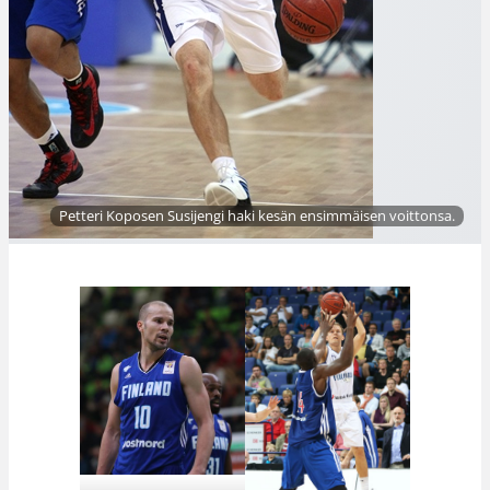
Petteri Koposen Susijengi haki kesän ensimmäisen voittonsa.