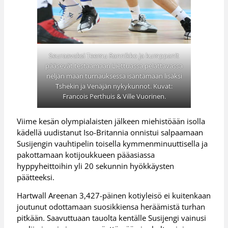
Seuraavaksi Teemu Rannikko ja kumppanit
pääsevät testaamaan Liettuassa pelattavassa
neljän maan turnauksessa isäntämaan lisäksi
Tshekin ja Venäjän nykykunnot. Kuvat:
Francois Perthuis & Ville Vuorinen.
Viime kesän olympialaisten jälkeen miehistöään isolla
kädellä uudistanut Iso-Britannia onnistui salpaamaan
Susijengin vauhtipelin toisella kymmenminuuttisella ja
pakottamaan kotijoukkueen pääasiassa
hyppyheittoihin yli 20 sekunnin hyökkäysten
päätteeksi.
Hartwall Areenan 3,427-päinen kotiyleisö ei kuitenkaan
joutunut odottamaan suosikkiensa heräämistä turhan
pitkään. Saavuttuaan tauolta kentälle Susijengi vainusi