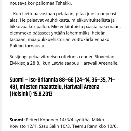
nouseva koripallomaa Tshekki.
– Kun Liettuaa vastaan pelataan, pitää juosta nopeasti
alas. He pelaavat vauhdikasta, mielikuvituksellista ja
liikkuvaa koripalloa. Mielenkiintoista päästä näkemään,
olemmeko päässeet yhtään lähemmäksi heidän
tasoaan, maajoukkuehistorian voittokärki ennakoi
Baltian turnausta.
Susijengi pelaa viimeisen ottelunsa ennen Slovenian
EM-kisoja 28.8., kun Latvia saapuu Hartwall Areenalle.
Suomi – Iso-Britannia 88–66 (24–14, 36–35, 71–
48), miesten maaottelu, Hartwall Areena
(Helsinki) 15.8.2013
Suomi:
Petteri Koponen 14/3/4 syöttöä, Mikko
Koivisto 12/1, Sasu Salin 10/3, Teemu Rannikko 10/0,