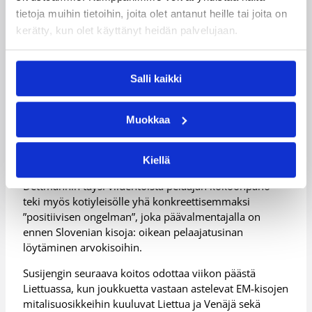
ottelussa rajapyykin, jota ei tulla hetkeen rikkomaan,
tietoja muihin tietoihin, joita olet antanut heille tai joita on
sillä Dettmannille merkittiin pelissä jo 108.
kerätty, kun olet käyttänyt heidän palvelujaan.
maaotteluvoitto miesten päävalmentajana.
Voitollaan Dettmann ohitti voittolistalla Kalevi
Tuomisen, jonka kanssa Dettmann jakoi ykkössijan
Salli kaikki
noin yhdentoista kuukauden ajan.
– Yksi aihe lisää historioitsijoille. Rehellisesti sanottuna
Muokkaa
kiitos kuuluu nykyisille ja entisille pelaajilleni, joiden
kanssa olen saanut mahdollisuuden yrittää näiden
voittojen saalistamista, Dettmann veisteli.
Kiellä
Dettmannin täysi viidentoista pelaajan kokoonpano
teki myös kotiyleisölle yhä konkreettisemmaksi
”positiivisen ongelman”, joka päävalmentajalla on
ennen Slovenian kisoja: oikean pelaajatusinan
löytäminen arvokisoihin.
Susijengin seuraava koitos odottaa viikon päästä
Liettuassa, kun joukkuetta vastaan astelevat EM-kisojen
mitalisuosikkeihin kuuluvat Liettua ja Venäjä sekä