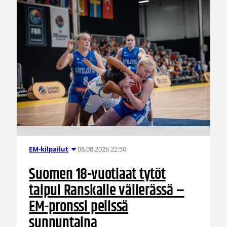
08.08.2026 22:50
EM-kilpailut
Suomen 18-vuotiaat tytöt
taipui Ranskalle välierässä –
EM-pronssi pelissä
sunnuntaina