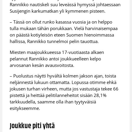
Rannikko nautiskeli suu leveässä hymyssä johtaessaan
Susijengin karkumatkan yli kymmenen pisteen.
– Tässä on ollut runko kasassa vuosia ja on helppo
tulla mukaan tähän porukkaan. Vielä harvinaisempaa
on päästä kotiyleisön eteen Suomen hienoimmassa
hallissa, Rannikko tunnelmoi pelin tauottua.
Miesten maajoukkueessa 17-vuotiaasta alkaen
pelannut Rannikko antoi joukkueelleen kelpo
arvosanan kesän avausvoitosta.
– Puolustus näytti hyvältä kolmen jakson ajan, toista
neljännestä lukuun ottamatta. Lopussa otimme ehkä
jokusen turhan virheen, mutta jos vastustaja tekee 66
pistettä ja heittää pelitilanneheitot sisään 28,1%
tarkkuudella, saamme olla ihan tyytyväisiä
esitykseemme.
Joukkue piti yhtä