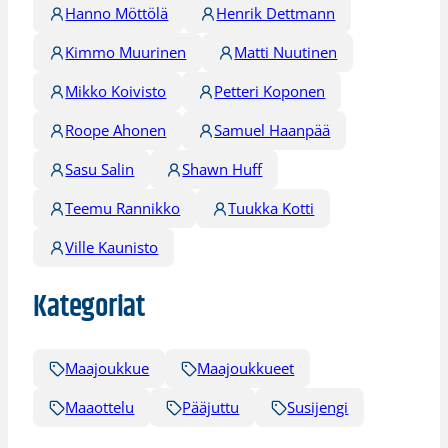
Hanno Möttölä
Henrik Dettmann
Kimmo Muurinen
Matti Nuutinen
Mikko Koivisto
Petteri Koponen
Roope Ahonen
Samuel Haanpää
Sasu Salin
Shawn Huff
Teemu Rannikko
Tuukka Kotti
Ville Kaunisto
Kategoriat
Maajoukkue
Maajoukkueet
Maaottelu
Pääjuttu
Susijengi