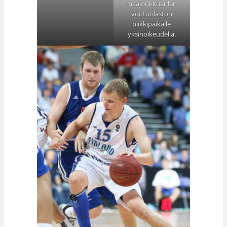
maajoukkueiden
voittotilaston
piikkipaikalle
yksinoikeudella.