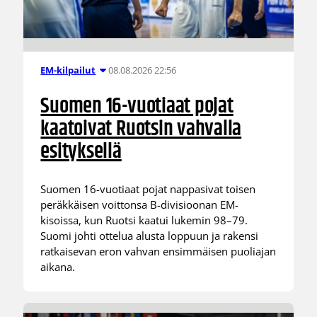
08.08.2026 22:56
EM-kilpailut
Suomen 16-vuotiaat pojat
kaatoivat Ruotsin vahvalla
esityksellä
Suomen 16-vuotiaat pojat nappasivat toisen
peräkkäisen voittonsa B-divisioonan EM-
kisoissa, kun Ruotsi kaatui lukemin 98–79.
Suomi johti ottelua alusta loppuun ja rakensi
ratkaisevan eron vahvan ensimmäisen puoliajan
aikana.