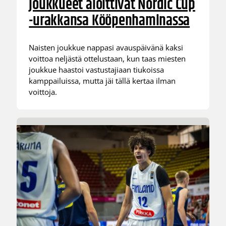
joukkueet aloittivat Nordic Cup
-urakkansa Kööpenhaminassa
Naisten joukkue nappasi avauspäivänä kaksi
voittoa neljästä ottelustaan, kun taas miesten
joukkue haastoi vastustajiaan tiukoissa
kamppailuissa, mutta jäi tällä kertaa ilman
voittoja.