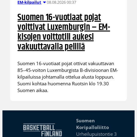
08.08.2026 00:37
EM-kilpailut
Suomen 16-vuotiaat pojat
voittivat Luxemburgin – EM-
kisojen voittotili aukesi
vakuuttavalla pelillä
Suomen 16-vuotiaat pojat ottivat vakuuttavan
85–45-voiton Luxemburgista B-divisioonan EM-
kilpailuissa johtamalla ottelua alusta loppuun.
Suomi kohtaa huomenna Ruotsin klo 19.30
Suomen aikaa.
Suomen
Koripalloliitto
Urheilupuistontie 3