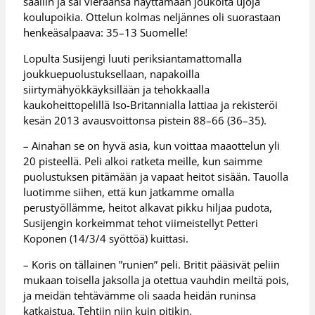
saaliin ja sai vieraansa näyttämään joukolta ujoja
koulupoikia. Ottelun kolmas neljännes oli suorastaan
henkeäsalpaava: 35–13 Suomelle!
Lopulta Susijengi luuti periksiantamattomalla
joukkuepuolustuksellaan, napakoilla
siirtymähyökkäyksillään ja tehokkaalla
kaukoheittopelillä Iso-Britannialla lattiaa ja rekisteröi
kesän 2013 avausvoittonsa pistein 88–66 (36–35).
– Ainahan se on hyvä asia, kun voittaa maaottelun yli
20 pisteellä. Peli alkoi ratketa meille, kun saimme
puolustuksen pitämään ja vapaat heitot sisään. Tauolla
luotimme siihen, että kun jatkamme omalla
perustyöllämme, heitot alkavat pikku hiljaa pudota,
Susijengin korkeimmat tehot viimeistellyt Petteri
Koponen (14/3/4 syöttöä) kuittasi.
– Koris on tällainen ”runien” peli. Britit pääsivät peliin
mukaan toisella jaksolla ja otettua vauhdin meiltä pois,
ja meidän tehtävämme oli saada heidän runinsa
katkaistua. Tehtiin niin kuin pitikin.