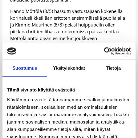
Hanno Möttölä (8/5) hassutti vastustajiaan kokeneilla
korinalusliikkeillään eritoten ensimmäisellä puoliajalla
ja Kimmo Muurinen (8/8) pelasi huippupelin ollen
piikkinä brittien lihassa molemmissa päissä kenttää.
Möttölä antoi oivan esimerkin joukkueen
taistelutahdosta dyykkaamalla 26 pisteen
johtoasemassa irtopallon perään parketin rajasta
taistellen pallon omilleen.
Suostumus
Yksityiskohdat
Tietoja
Tuukka Kotti (7/5/2 blokkia) ja Shawn Huff (6/5)
aiheuttivat liikkuvuudellaan briteille hurjat määrät
pallonmenetyksiä ja huonoja heittopaikkoja, ja Samuel
Haanpääkin (6/3) väläytteli heittokättään.
Tämä sivusto käyttää evästeitä
Käytämme evästeitä tarjoamamme sisällön ja mainosten
Dettmann voittotilaston kärkisijasta:
räätälöimiseen, sosiaalisen median ominaisuuksien
”Kiitos kuuluu pelaajilleni”
tukemiseen ja kävijämäärämme analysoimiseen. Lisäksi
jaamme sosiaalisen median, mainosalan ja analytiikka-
alan kumppaneillemme tietoja siitä, miten käytät
Susijengin päävalmentaja Henrik Dettmann saavutti
sivustoamme. Kumppanimme voivat yhdistää näitä