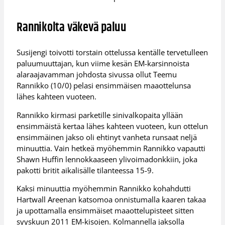
Rannikolta väkevä paluu
Susijengi toivotti torstain ottelussa kentälle tervetulleen
paluumuuttajan, kun viime kesän EM-karsinnoista
alaraajavamman johdosta sivussa ollut Teemu
Rannikko (10/0) pelasi ensimmäisen maaottelunsa
lähes kahteen vuoteen.
Rannikko kirmasi parketille sinivalkopaita yllään
ensimmäistä kertaa lähes kahteen vuoteen, kun ottelun
ensimmäinen jakso oli ehtinyt vanheta runsaat neljä
minuuttia. Vain hetkeä myöhemmin Rannikko vapautti
Shawn Huffin lennokkaaseen ylivoimadonkkiin, joka
pakotti britit aikalisälle tilanteessa 15-9.
Kaksi minuuttia myöhemmin Rannikko kohahdutti
Hartwall Areenan katsomoa onnistumalla kaaren takaa
ja upottamalla ensimmäiset maaottelupisteet sitten
syyskuun 2011 EM-kisojen. Kolmannella jaksolla