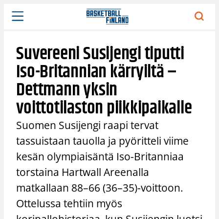
Siirry
sisältöön
Suvereeni Susijengi tiputti
Iso-Britannian kärryiltä –
Dettmann yksin
voittotilaston piikkipaikalle
Suomen Susijengi raapi tervat
tassuistaan tauolla ja pyöritteli viime
kesän olympiaisäntä Iso-Britanniaa
torstaina Hartwall Areenalla
matkallaan 88–66 (36–35)-voittoon.
Ottelussa tehtiin myös
koripallohistoriaa, kun Susijengin luotsi