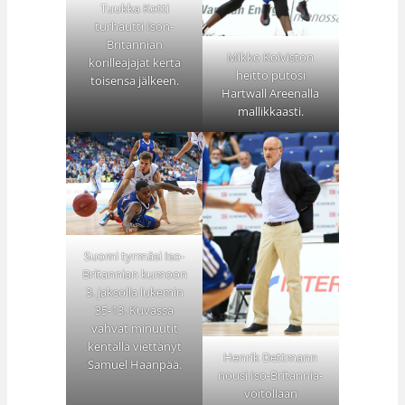
Tuukka Kotti
turhautti Ison-
Britannian
Mikko Koiviston
korilleajajat kerta
heitto putosi
toisensa jälkeen.
Hartwall Areenalla
mallikkaasti.
Suomi tyrmäsi Iso-
Britannian kumoon
3. jaksolla lukemin
35-13. Kuvassa
vahvat minuutit
kentällä viettänyt
Henrik Dettmann
Samuel Haanpää.
nousi Iso-Britannia-
voitollaan