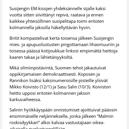
Susijengin EM-kisojen yhdeksännelle sijalle kaksi
vuotta sitten siivittänyt repivä, raatava ja ennen
kaikkea yhteisöllinen susipelitapa toimi eritoten
kolmannella jaksolla häkellyttävän hyvin.
Britit kompastelivat kerta toisensa jälkeen Susijengin
mies- ja apupuolustusten pingottamaan lihasmuuriin ja
toisessa päässä kotijoukkue linkosi empimättä heittoja
kaaren takaa ja lähietäisyyksiltä.
Mikä silmiinpistävintä, Suomen tehot jakautuivat
oppikirjamaisen demokraattisesti. Koposen ja
Rannikon lisäksi kaksinumeroisille pisteille ylsivät
Mikko Koivisto (12/1) ja Sasu Salin (10/3). Koiviston
heitto upposi eritoten kolmannen jakson
karkuvaiheessa.
Salinin hyökkäyspään onnistumiset ajoittuivat pääosin
ensimmäiselle neljännekselle, jonka jälkeen ”Malmin
roskisdyykkari” alkoi kalvaa vastustajiaan oikea-
aikaisella puolustuspelillään.