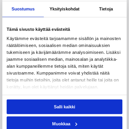
Suomen 16-vuotiaat pojat
Suostumus
Yksityiskohdat
Tietoja
voittivat Luxemburgin – EM-
kisojen voittotili aukesi
Tämä sivusto käyttää evästeitä
vakuuttavalla pelillä
Käytämme evästeitä tarjoamamme sisällön ja mainosten
räätälöimiseen, sosiaalisen median ominaisuuksien
tukemiseen ja kävijämäärämme analysoimiseen. Lisäksi
Suomen 16-vuotiaat pojat ottivat vakuuttavan
jaamme sosiaalisen median, mainosalan ja analytiikka-
85–45-voiton Luxemburgista B-divisioonan EM-
alan kumppaneillemme tietoja siitä, miten käytät
kilpailuissa johtamalla ottelua alusta loppuun.
sivustoamme. Kumppanimme voivat yhdistää näitä
Suomi kohtaa huomenna Ruotsin klo 19.30
tietoja muihin tietoihin, joita olet antanut heille tai joita on
Suomen aikaa.
kerätty, kun olet käyttänyt heidän palvelujaan.
Salli kaikki
Muokkaa