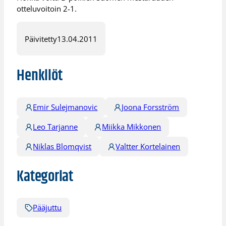
otteluvoitoin 2-1.
Päivitetty
13.04.2011
Henkilöt
Emir Sulejmanovic
Joona Forsström
Leo Tarjanne
Miikka Mikkonen
Niklas Blomqvist
Valtter Kortelainen
Kategoriat
Pääjuttu