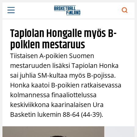
Siirry
sisältöön
Tapiolan Hongalle myös B-
poikien mestaruus
Tiistaisen A-poikien Suomen
mestaruuden lisäksi Tapiolan Honka
sai juhlia SM-kultaa myös B-pojissa.
Honka kaatoi B-poikien ratkaisevassa
kolmannessa finaaliottelussa
keskiviikkona kaarinalaisen Ura
Basketin lukemin 88-64 (44-39).