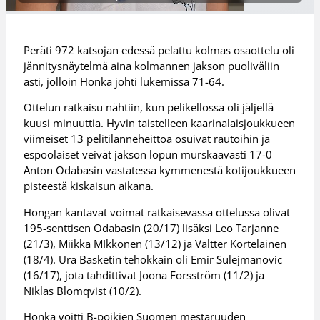
Peräti 972 katsojan edessä pelattu kolmas osaottelu oli
jännitysnäytelmä aina kolmannen jakson puoliväliin
asti, jolloin Honka johti lukemissa 71-64.
Ottelun ratkaisu nähtiin, kun pelikellossa oli jäljellä
kuusi minuuttia. Hyvin taistelleen kaarinalaisjoukkueen
viimeiset 13 pelitilanneheittoa osuivat rautoihin ja
espoolaiset veivät jakson lopun murskaavasti 17-0
Anton Odabasin vastatessa kymmenestä kotijoukkueen
pisteestä kiskaisun aikana.
Hongan kantavat voimat ratkaisevassa ottelussa olivat
195-senttisen Odabasin (20/17) lisäksi Leo Tarjanne
(21/3), Miikka MIkkonen (13/12) ja Valtter Kortelainen
(18/4). Ura Basketin tehokkain oli Emir Sulejmanovic
(16/17), jota tahdittivat Joona Forsström (11/2) ja
Niklas Blomqvist (10/2).
Honka voitti B-poikien Suomen mestaruuden