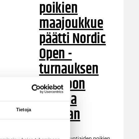
poikien
maajoukkue
päätti Nordic
Open -
turnauksen
tappioon
Latviaa
vastaan
Tietoja
Suomen 15-vuotiaiden poikien