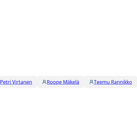
Petri Virtanen
Roope Mäkelä
Teemu Rannikko