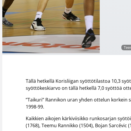
Tee
Tällä hetkellä Korisliigan syöttötilastoa 10,3 s
syöttökeskiarvo on tällä hetkellä 7,0 syöttöä ot
”Taikuri” Rannikon uran yhden ottelun korkein s
1998-99.
Kaikkien aikojen kärkiviisikko runkosarjan syötö
(1768), Teemu Rannikko (1504), Bojan Sarcévic (