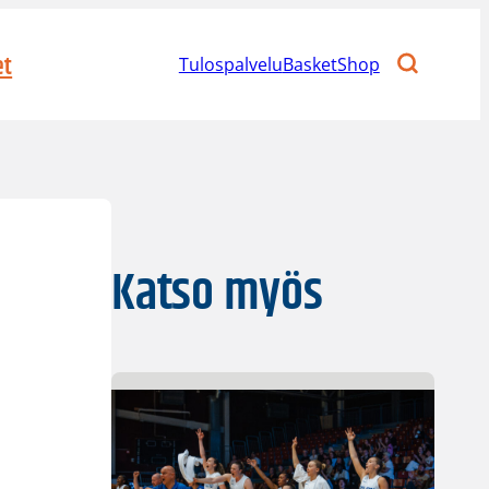
et
Tulospalvelu
BasketShop
Katso myös