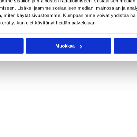
mme sisällön ja mainosten räätälöimiseen, sosiaalisen median
iseen. Lisäksi jaamme sosiaalisen median, mainosalan ja analy
, miten käytät sivustoamme. Kumppanimme voivat yhdistää näitä t
n kerätty, kun olet käyttänyt heidän palvelujaan.
Muokkaa