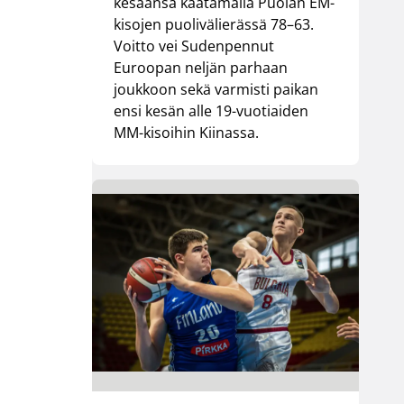
kesäänsä kaatamalla Puolan EM-
kisojen puolivälierässä 78–63.
Voitto vei Sudenpennut
Euroopan neljän parhaan
joukkoon sekä varmisti paikan
ensi kesän alle 19-vuotiaiden
MM-kisoihin Kiinassa.