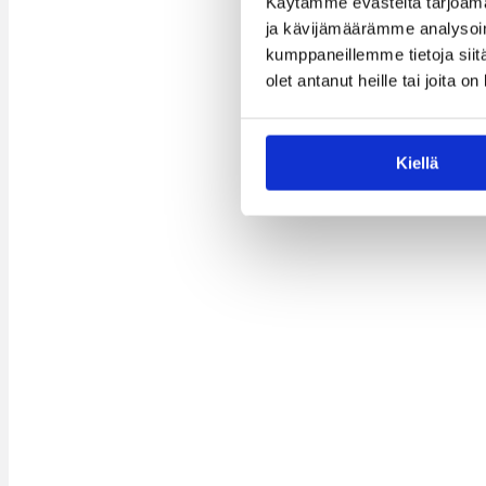
Käytämme evästeitä tarjoama
ja kävijämäärämme analysoim
kumppaneillemme tietoja siitä
olet antanut heille tai joita o
Kiellä