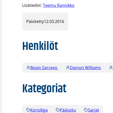
Lisätiedot:
Teemu Rannikko
Päivitetty
12.03.2016
Henkilöt
Bojan Sarcevic
Damon Williams
Kategoriat
Korisliiga
Pääjuttu
Sarjat