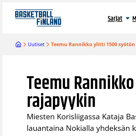
Siirry
sisältöön
Sarjat
M
Uutiset
Teemu Rannikko ylitti 1500 syötön
Teemu Rannikko y
rajapyykin
Miesten Korisliigassa Kataja B
lauantaina Nokialla yhdeksän ko