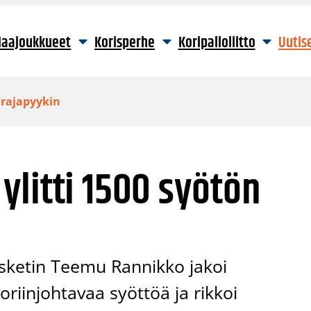
aajoukkueet
Korisperhe
Koripalloliitto
Uutis
 rajapyykin
litti 1500 syötön
asketin Teemu Rannikko jakoi
riinjohtavaa syöttöä ja rikkoi