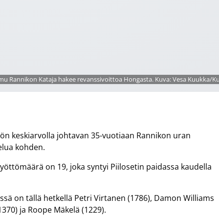
mu Rannikon Kataja hakee revanssivoittoa Hongasta. Kuva: Vesa Kuukka/
yötön keskiarvolla johtavan 35-vuotiaan Rannikon uran
telua kohden.
yöttömäärä on 19, joka syntyi Piilosetin paidassa kaudella
issä on tällä hetkellä Petri Virtanen (1786), Damon Williams
1370) ja Roope Mäkelä (1229).