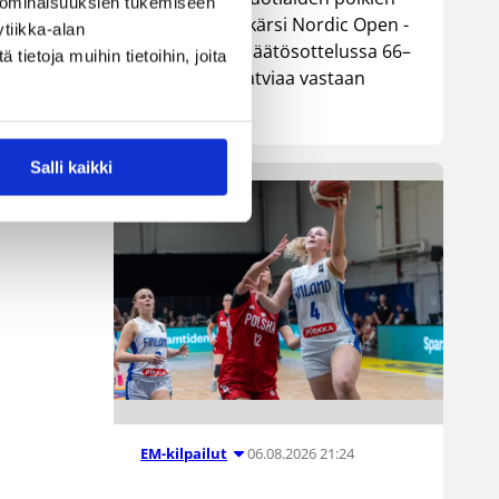
 ominaisuuksien tukemiseen
maajoukkue kärsi Nordic Open -
tiikka-alan
turnauksen päätösottelussa 66–
ietoja muihin tietoihin, joita
74-tappion Latviaa vastaan
Lohjalla.
Salli kaikki
06.08.2026 21:24
EM-kilpailut