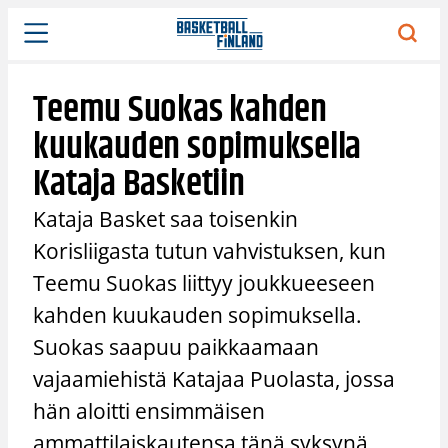
Siirry
sisältöön
Teemu Suokas kahden
kuukauden sopimuksella
Kataja Basketiin
Kataja Basket saa toisenkin
Korisliigasta tutun vahvistuksen, kun
Teemu Suokas liittyy joukkueeseen
kahden kuukauden sopimuksella.
Suokas saapuu paikkaamaan
vajaamiehistä Katajaa Puolasta, jossa
hän aloitti ensimmäisen
ammattilaiskautensa tänä syksynä.