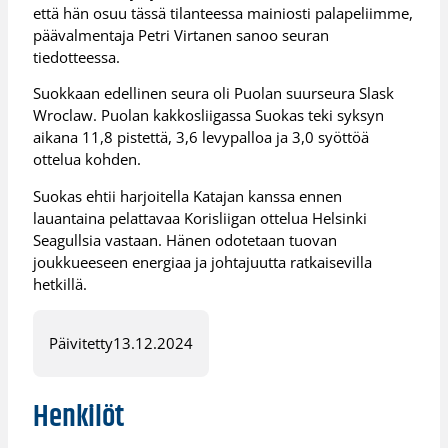
että hän osuu tässä tilanteessa mainiosti palapeliimme,
päävalmentaja Petri Virtanen sanoo seuran
tiedotteessa.
Suokkaan edellinen seura oli Puolan suurseura Slask
Wroclaw. Puolan kakkosliigassa Suokas teki syksyn
aikana 11,8 pistettä, 3,6 levypalloa ja 3,0 syöttöä
ottelua kohden.
Suokas ehtii harjoitella Katajan kanssa ennen
lauantaina pelattavaa Korisliigan ottelua Helsinki
Seagullsia vastaan. Hänen odotetaan tuovan
joukkueeseen energiaa ja johtajuutta ratkaisevilla
hetkillä.
Päivitetty
13.12.2024
Henkilöt