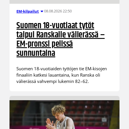
08.08.2026 22:50
EM-kilpailut
Suomen 18-vuotiaat tytöt
taipui Ranskalle välierässä –
EM-pronssi pelissä
sunnuntaina
Suomen 18-vuotiaiden tyttöjen tie EM-kisojen
finaaliin katkesi lauantaina, kun Ranska oli
välierässä vahvempi lukemin 82–62.