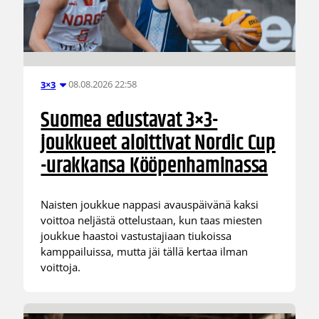
08.08.2026 22:58
3×3
Suomea edustavat 3×3-
joukkueet aloittivat Nordic Cup
-urakkansa Kööpenhaminassa
Naisten joukkue nappasi avauspäivänä kaksi
voittoa neljästä ottelustaan, kun taas miesten
joukkue haastoi vastustajiaan tiukoissa
kamppailuissa, mutta jäi tällä kertaa ilman
voittoja.