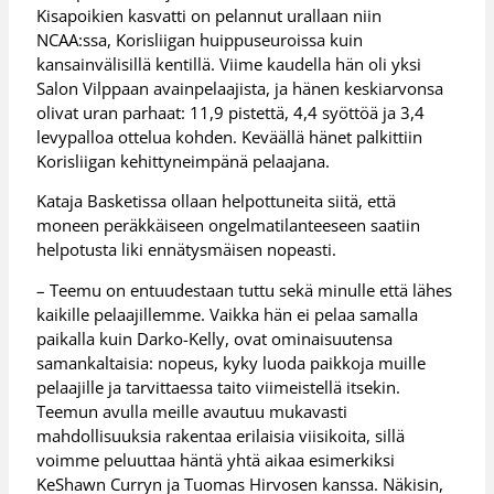
Kisapoikien kasvatti on pelannut urallaan niin
NCAA:ssa, Korisliigan huippuseuroissa kuin
kansainvälisillä kentillä. Viime kaudella hän oli yksi
Salon Vilppaan avainpelaajista, ja hänen keskiarvonsa
olivat uran parhaat: 11,9 pistettä, 4,4 syöttöä ja 3,4
levypalloa ottelua kohden. Keväällä hänet palkittiin
Korisliigan kehittyneimpänä pelaajana.
Kataja Basketissa ollaan helpottuneita siitä, että
moneen peräkkäiseen ongelmatilanteeseen saatiin
helpotusta liki ennätysmäisen nopeasti.
– Teemu on entuudestaan tuttu sekä minulle että lähes
kaikille pelaajillemme. Vaikka hän ei pelaa samalla
paikalla kuin Darko-Kelly, ovat ominaisuutensa
samankaltaisia: nopeus, kyky luoda paikkoja muille
pelaajille ja tarvittaessa taito viimeistellä itsekin.
Teemun avulla meille avautuu mukavasti
mahdollisuuksia rakentaa erilaisia viisikoita, sillä
voimme peluuttaa häntä yhtä aikaa esimerkiksi
KeShawn Curryn ja Tuomas Hirvosen kanssa. Näkisin,