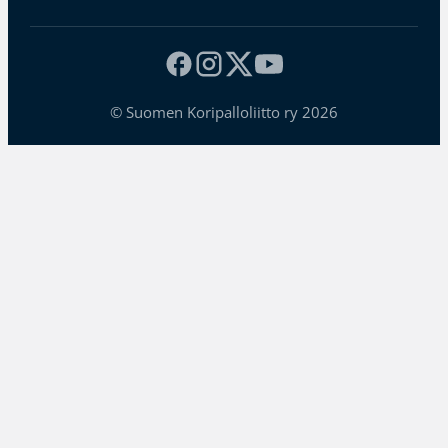
© Suomen Koripalloliitto ry 2026