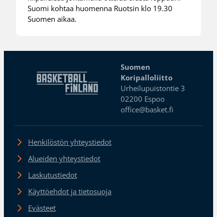
Suomi kohtaa huomenna Ruotsin klo 19.30
Suomen aikaa.
Suomen
Koripalloliitto
Urheilupuistontie 3
02200 Espoo
office@basket.fi
Henkilöstön yhteystiedot
Alueiden yhteystiedot
Laskutustiedot
Käyttöehdot ja tietosuoja
Evästeet