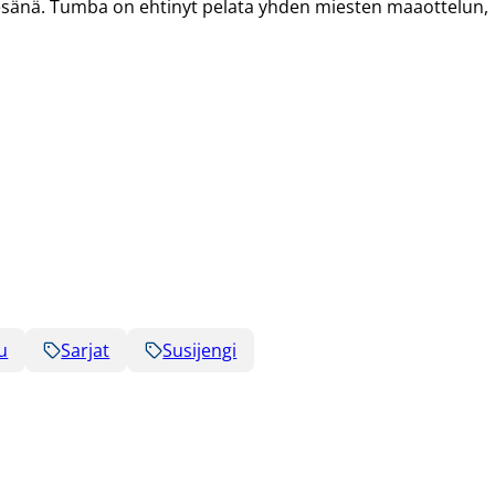
kesänä. Tumba on ehtinyt pelata yhden miesten maaottelun,
u
Sarjat
Susijengi