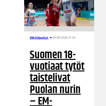
06.08.2026 21:24
EM-kilpailut
Suomen 18-
vuotiaat tytöt
taistelivat
Puolan nurin
– EM-