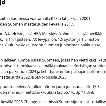
ja
ihin Suomessa voittamalla KTP:n lahjakkaan 2001
oikien Suomen mestaruuden keväällä 2017.
ari A:ta Helsingissä HBA-Märskyssä. Viimeiseksi jääneellään
ylle 14,4 pisteen, 7,0 levypallon, 1,9 syötön ja 1,6 riiston
ba kuului vakiokalustoon Suomen juniorimaajoukkueissa,
en jälkeen Tumba palasi Suomeen, jossa hän vietti kaksi kau
ntopöydät tehokkaasti viemällä mukaansa Korisliigan vuode
ajan palkinnon 2024 ja kehittyneimmän pelaajan palkinnon
 mestaruutta 2022 ja SM-pronssia 2023.
udotuspeleissä, jolloin hän kirjautti joensuulaisille 13,8
kohden mainioin heittotarkkuuksin (2p 55,1%, 3p 41,3%).
sällä 2023 Chengdussa, missä Suomi sijoittui historiallise