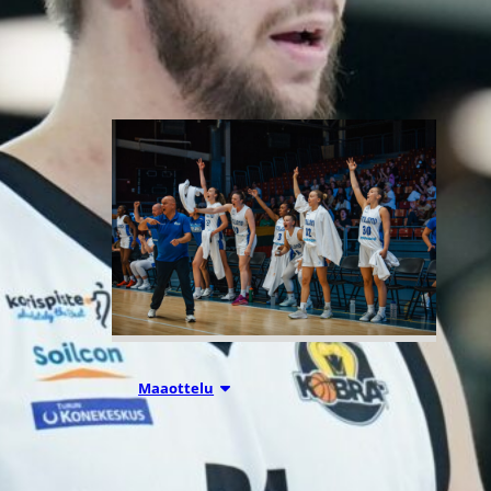
Liettuassa, Romaniassa,
Bosniassa ja viimeksi Islannissa.
06.08.2026 21:44
Maaottelu
Susiladiesin