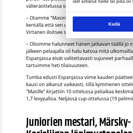
olet antanut heille tai joita o
välieräottelussa sittemmin mestaruuteen asti y
– Otamme ”Masin” avosylin vastaan. Hän oli vi
Kiellä
kentällä että sen ulkopuolella ja uskon että my
Virtanen iloitsee seuran tiedotteessa.
– Olisimme halunneet hänen jatkavan täällä jo
jälkeen pelaajalla oli halu katsoa mitä ulkomailla
Espanjassa eivät valitettavasti sujuneet parhaal
tartuimme heti tilaisuuteen.
Tumba edusti Espanjassa viime kauden päättee
kausi on alkanut vaikeasti, sillä kymmenen otte
”Masille” kirjattiin 10 ottelussa peliaikaa keskim
1,7 levypalloa. Neljässä cup-ottelussa (19 pelimin
Juniorien mestari, Märsky-