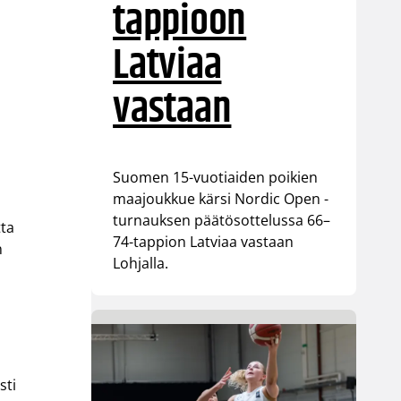
tappioon
Latviaa
vastaan
Suomen 15-vuotiaiden poikien
maajoukkue kärsi Nordic Open -
turnauksen päätösottelussa 66–
tta
74-tappion Latviaa vastaan
n
Lohjalla.
sti