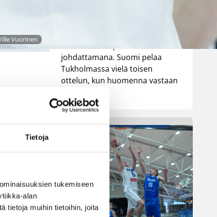
pelatussa maaottelussa.
Susiladies voitti vakuuttavasti
Liettuan 81-70 (48-36) Elina
ille Vuorinen
Aarnisalon 22 pisteen
johdattamana. Suomi pelaa
Tukholmassa vielä toisen
ottelun, kun huomenna vastaan
tulee Ruotsi.
een
Tietoja
sa
 ominaisuuksien tukemiseen
tiikka-alan
jo
ietoja muihin tietoihin, joita