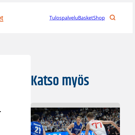
et
Tulospalvelu
BasketShop
n
Katso myös
.