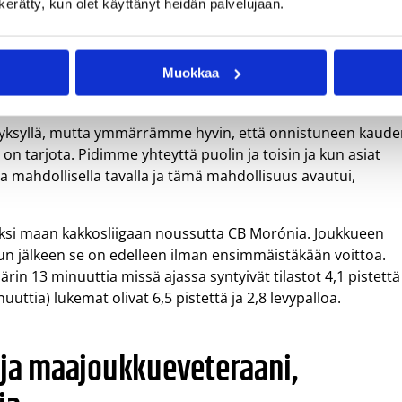
n kerätty, kun olet käyttänyt heidän palvelujaan.
ltänyttä BC Nokiaa vastaan.
ime kauden joukkueessamme erittäin pidetty persoona sekä
Muokkaa
ös kannattajamme ovat tätä mieltä, päävalmentaja Petri
 syksyllä, mutta ymmärrämme hyvin, että onnistuneen kaud
 on tarjota. Pidimme yhteyttä puolin ja toisin ja kun asiat
la mahdollisella tavalla ja tämä mahdollisuus avautui,
ksi maan kakkosliigaan noussutta CB Morónia. Joukkueen
lun jälkeen se on edelleen ilman ensimmäistäkään voittoa.
äärin 13 minuuttia missä ajassa syntyivät tilastot 4,1 pistettä
uuttia) lukemat olivat 6,5 pistettä ja 2,8 levypalloa.
 ja maajoukkueveteraani,