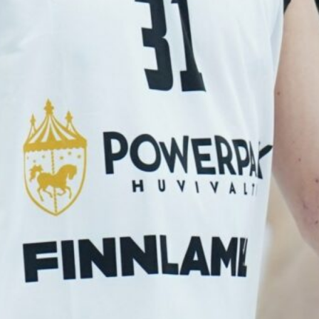
puolustus
rautaa
Tukholmassa
–
harvinaislaatu
inen voitto
Liettuasta
Susiladies nappasi
harvinaislaatuisen voiton
Liettuasta Tukholmassa