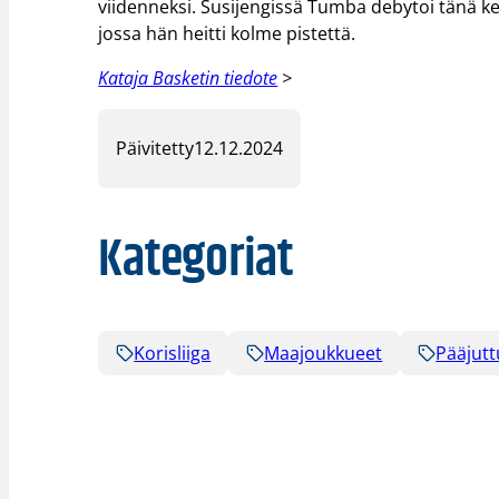
viidenneksi. Susijengissä Tumba debytoi tänä 
jossa hän heitti kolme pistettä.
Kataja Basketin tiedote
>
Päivitetty
12.12.2024
Kategoriat
Korisliiga
Maajoukkueet
Pääjutt