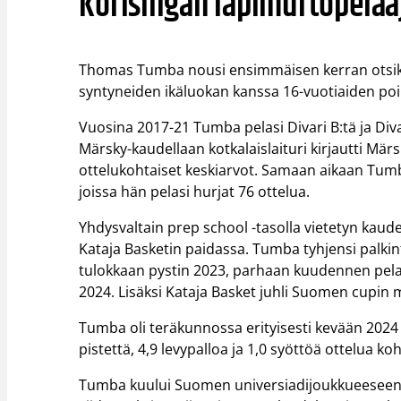
Korisliigan läpimurtopelaa
Thomas Tumba nousi ensimmäisen kerran otsiko
syntyneiden ikäluokan kanssa 16-vuotiaiden p
Vuosina 2017-21 Tumba pelasi Divari B:tä ja Div
Märsky-kaudellaan kotkalaislaituri kirjautti Märsk
ottelukohtaiset keskiarvot. Samaan aikaan Tum
joissa hän pelasi hurjat 76 ottelua.
Yhdysvaltain prep school -tasolla vietetyn kaud
Kataja Basketin paidassa. Tumba tyhjensi palki
tulokkaan pystin 2023, parhaan kuudennen pela
2024. Lisäksi Kataja Basket juhli Suomen cupin
Tumba oli teräkunnossa erityisesti kevään 2024 p
pistettä, 4,9 levypalloa ja 1,0 syöttöä ottelua 
Tumba kuului Suomen universiadijoukkueeseen ke