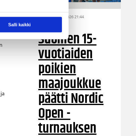
06.08.2026 21:44
MU15
Salli kaikki
Suomen 15-
en
vuotiaiden
poikien
maajoukkue
päätti Nordic
 ja
Open -
turnauksen