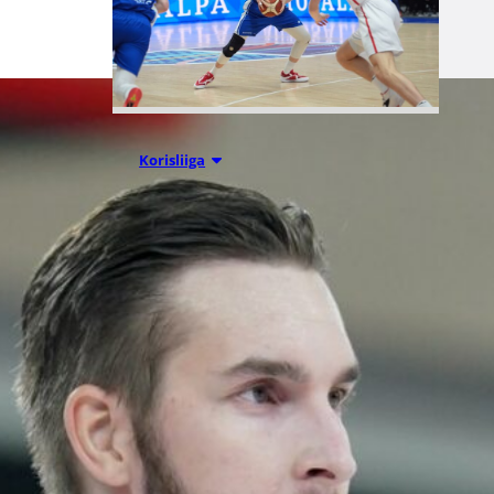
07.08.2026 09:23
Korisliiga
Daniel Dolenc
KTP-Basketin
haaviin
Dolenc on rakentanut pitkän
ammattilaisuran Suomen lisäksi
Ranskassa, Itävallassa,