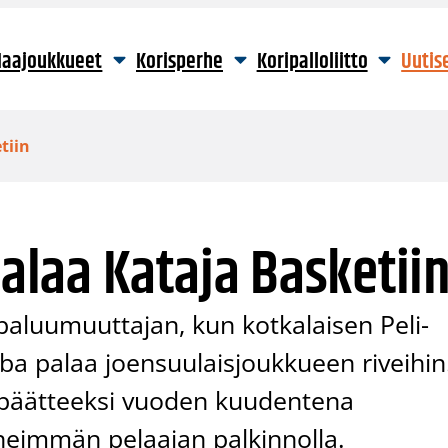
aajoukkueet
Korisperhe
Koripalloliitto
Uutis
tiin
laa Kataja Basketii
 paluumuuttajan, kun kotkalaisen Peli-
a palaa joensuulaisjoukkueen riveihin
 päätteeksi vuoden kuudentena
neimmän pelaajan palkinnolla.