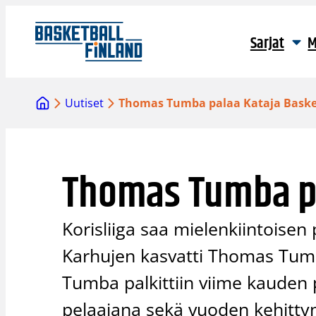
Siirry
sisältöön
Sarjat
M
Uutiset
Thomas Tumba palaa Kataja Baske
Thomas Tumba pa
Korisliiga saa mielenkiintoisen
Karhujen kasvatti Thomas Tumb
Tumba palkittiin viime kauden
pelaajana sekä vuoden kehitty