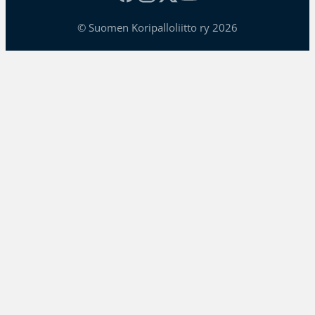
© Suomen Koripalloliitto ry 2026