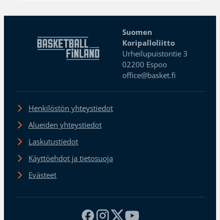
Suomen
Koripalloliitto
Urheilupuistontie 3
02200 Espoo
office@basket.fi
Henkilöstön yhteystiedot
Alueiden yhteystiedot
Laskutustiedot
Käyttöehdot ja tietosuoja
Evästeet