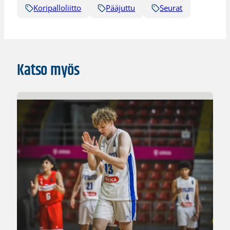
Koripalloliitto
Pääjuttu
Seurat
Katso myös