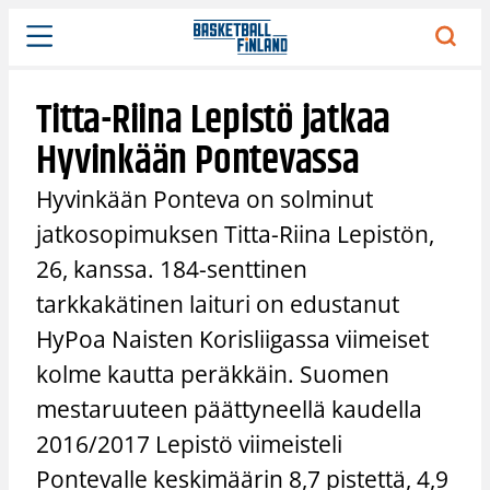
Siirry
sisältöön
Titta-Riina Lepistö jatkaa
Hyvinkään Pontevassa
Hyvinkään Ponteva on solminut
jatkosopimuksen Titta-Riina Lepistön,
26, kanssa. 184-senttinen
tarkkakätinen laituri on edustanut
HyPoa Naisten Korisliigassa viimeiset
kolme kautta peräkkäin. Suomen
mestaruuteen päättyneellä kaudella
2016/2017 Lepistö viimeisteli
Pontevalle keskimäärin 8,7 pistettä, 4,9