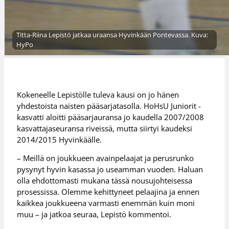
Titta-Riina Lepistö jatkaa uraansa Hyvinkään Pontevassa. Kuva:
HyPo
Kokeneelle Lepistölle tuleva kausi on jo hänen
yhdestoista naisten pääsarjatasolla. HoHsU Juniorit -
kasvatti aloitti pääsarjauransa jo kaudella 2007/2008
kasvattajaseuransa riveissä, mutta siirtyi kaudeksi
2014/2015 Hyvinkäälle.
– Meillä on joukkueen avainpelaajat ja perusrunko
pysynyt hyvin kasassa jo useamman vuoden. Haluan
olla ehdottomasti mukana tässä nousujohteisessa
prosessissa. Olemme kehittyneet pelaajina ja ennen
kaikkea joukkueena varmasti enemmän kuin moni
muu – ja jatkoa seuraa, Lepistö kommentoi.