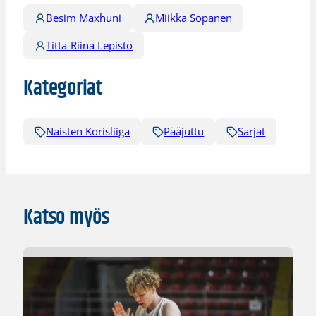
Besim Maxhuni
Miikka Sopanen
Titta-Riina Lepistö
Kategoriat
Naisten Korisliiga
Pääjuttu
Sarjat
Katso myös