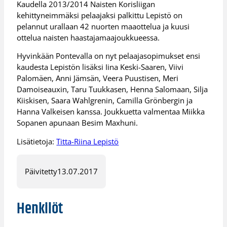
Kaudella 2013/2014 Naisten Korisliigan
kehittyneimmäksi pelaajaksi palkittu Lepistö on
pelannut urallaan 42 nuorten maaottelua ja kuusi
ottelua naisten haastajamaajoukkueessa.
Hyvinkään Pontevalla on nyt pelaajasopimukset ensi
kaudesta Lepistön lisäksi Iina Keski-Saaren, Viivi
Palomäen, Anni Jämsän, Veera Puustisen, Meri
Damoiseauxin, Taru Tuukkasen, Henna Salomaan, Silja
Kiiskisen, Saara Wahlgrenin, Camilla Grönbergin ja
Hanna Valkeisen kanssa. Joukkuetta valmentaa Miikka
Sopanen apunaan Besim Maxhuni.
Lisätietoja:
Titta-Riina Lepistö
Päivitetty
13.07.2017
Henkilöt