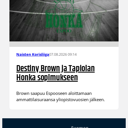
07.08.2026 09:14
Naisten Korisliiga
Destiny Brown ja Tapiolan
Honka sopimukseen
Brown saapuu Espooseen aloittamaan
ammattilaisuraansa yliopistovuosien jälkeen.
Suomen