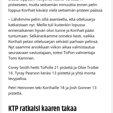
pisteeseen, mutta seitsemän minuuttia ennen pelin
loppua Korihait käväisi vielä seitsemän pisteen päässä.
– Lähdimme peliin sillä asenteella, että ottelusarja
katkaistaan nyt. Meille tuli kuitenkin lopussa
ennenaikainen hyvän olon tunne ja Korihait pääsi
tuntumaan. Selkärankamme onneksi kesti, vaikka
Korihait pelasi ottelusarjan selvästi parhaan pelinsä.
Nyt saamme arvokkaan viikon aikaa valmistautua
seuraavaan vastustajaan, totesi ToPon valmentaja
Tomi Kaminen.
Corey Smith heitti ToPolle 21 pistettä ja Obie Trotter
16. Tyray Pearson keräsi 13 pistettä ja yhtä monta
levypalloa.
Petri Heinonen teki Korihaille 18 ja Josh Gonner 13
pistettä.
KTP ratkaisi kaaren takaa