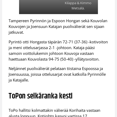
Kilappa & Kimmo
Metsälä.
Tampereen Pyrinnön ja Espoon Hongan sekä Kouvolan
Kouvojen ja Joensuun Katajan puolivälierät sen sijaan
jatkuvat.
Pyrintö otti Hongasta täpärän 72-71 (37-36) -kotivoiton
ja meni ottelusarjassa 2-1 -johtoon. Kataja pääsi
samoin voittolukemin johtoon Kouvoja vastaan
haettuaan Kouvolasta 94-75 (50-40) -yllätysvoiton.
Neljännet puolivälierät pelataan tiistaina Espoossa ja
Joensuussa, joissa ottelusarjat ovat katkolla Pyrinnölle
ja Katajalle.
ToPon selkäranka kesti
ToPo hallitsi kolmattakin välierää Korihaita vastaan
alusta loppuun. Kotijohto kasvoi vartissa 17