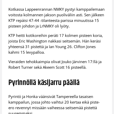
Kotkassa Lappeenrannan NMKY pystyi kamppailemaan
voitosta kolmannen jakson puoliväliin asti. Sen jälkeen
KTP repäisi 47-44 -tilanteesta parissa minuutissa 15
pisteen johdon ja LrNMKY oli lyöty.
KTP heitti kotikoreihin peräti 17 kolmen pisteen koria,
joista Eric Washington nakkasi seitsemän. Hän keräsi
yhteensä 31 pistettä ja Ian Young 26. Clifton Jones
kahmi 15 levypalloa.
Vieraiden tehokkaimpia olivat Jouko Järvinen 17:llä ja
Robert Turner sekä Akeem Scott 16 pisteellä.
Pyrinnöllä käsijarru päällä
Pyrintö ja Honka väänsivät Tampereella tasaisen
kamppailun, jossa johto vaihtui 20 kertaa eikä piste-
ero revennyt missään vaiheessa seitsemää pistettä
suuremmaksi.