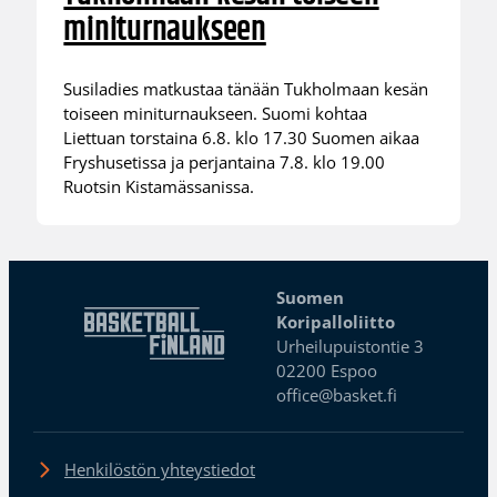
miniturnaukseen
Susiladies matkustaa tänään Tukholmaan kesän
toiseen miniturnaukseen. Suomi kohtaa
Liettuan torstaina 6.8. klo 17.30 Suomen aikaa
Fryshusetissa ja perjantaina 7.8. klo 19.00
Ruotsin Kistamässanissa.
Suomen
Koripalloliitto
Urheilupuistontie 3
02200 Espoo
office@basket.fi
Henkilöstön yhteystiedot