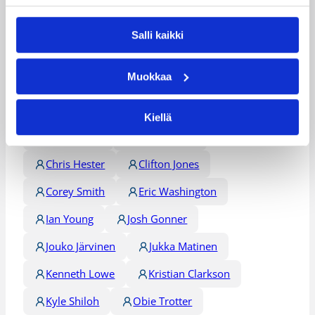
Salli kaikki
Päivitetty
11.04.2010
Muokkaa
Henkilöt
Kiellä
Ajene Moye
Akeem Scott
Chris Hester
Clifton Jones
Corey Smith
Eric Washington
Ian Young
Josh Gonner
Jouko Järvinen
Jukka Matinen
Kenneth Lowe
Kristian Clarkson
Kyle Shiloh
Obie Trotter