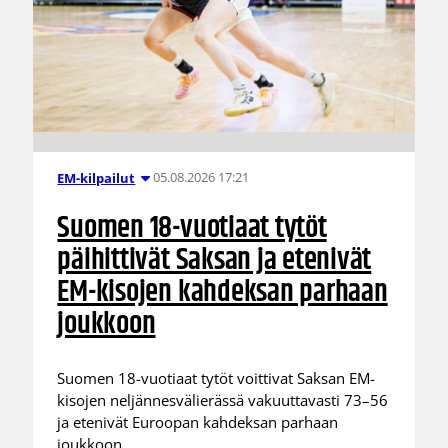
05.08.2026 17:21
EM-kilpailut
Suomen 18-vuotiaat tytöt
päihittivät Saksan ja etenivät
EM-kisojen kahdeksan parhaan
joukkoon
Suomen 18-vuotiaat tytöt voittivat Saksan EM-
kisojen neljännesvälierässä vakuuttavasti 73–56
ja etenivät Euroopan kahdeksan parhaan
joukkoon.