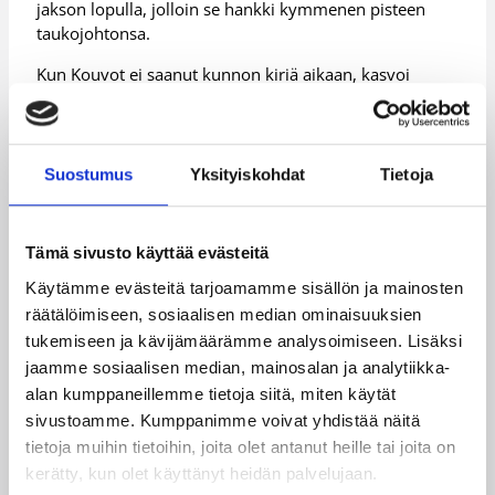
jakson lopulla, jolloin se hankki kymmenen pisteen
taukojohtonsa.
Kun Kouvot ei saanut kunnon kiriä aikaan, kasvoi
Katajan johto päätösjakson alussa ratkaisevasti jo 20
pisteeseen.
– Puolustuspelimme oli hyvää läpi pelin emmekä
Suostumus
Yksityiskohdat
Tietoja
päästäneet Kouvoja helppoihin heittopaikkoihin.
Toisessa päässä saimme pallon hyvin liikkeelle ja
tilanteisiin, joista meillä riittää heittovoimaa, tiivisti
Tämä sivusto käyttää evästeitä
voitonavaimet Katajan valmentaja Pekka Salminen.
Käytämme evästeitä tarjoamamme sisällön ja mainosten
Katajan sankariksi nousi 31 pistettä ja 14 levypalloa
räätälöimiseen, sosiaalisen median ominaisuuksien
kahminut Sami Lehtoranta. Kristian Clarkson säesti 25
tukemiseen ja kävijämäärämme analysoimiseen. Lisäksi
pisteellä.
jaamme sosiaalisen median, mainosalan ja analytiikka-
Kouvojen tehoparin muodostivat Ajene Moye 27:llä ja
alan kumppaneillemme tietoja siitä, miten käytät
Kyle Shiloh 22 pisteellä.
sivustoamme. Kumppanimme voivat yhdistää näitä
tietoja muihin tietoihin, joita olet antanut heille tai joita on
(STT)
kerätty, kun olet käyttänyt heidän palvelujaan.
Lisätiedot:
Ottelutilastot