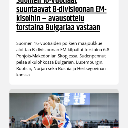
Suomen 16-vuotiaat
suuntaavat B-divisioonan EM-
kisoihin – avausottelu
torstaina Bulgariaa vastaan
Suomen 16-vuotiaiden poikien maajoukkue
aloittaa B-divisioonan EM-kilpailut torstaina 6.8.
Pohjois-Makedonian Skopjessa. Sudenpennut
pelaa alkulohkossa Bulgarian, Luxemburgin,
Ruotsin, Norjan sekä Bosnia ja Hertsegovinan
kanssa.