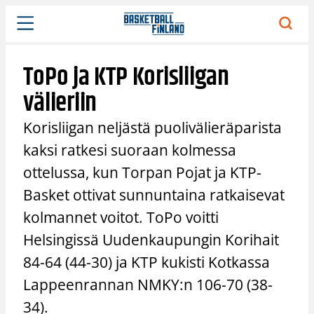
Siirry
sisältöön
ToPo ja KTP Korisliigan
välieriin
Korisliigan neljästä puolivälieräparista
kaksi ratkesi suoraan kolmessa
ottelussa, kun Torpan Pojat ja KTP-
Basket ottivat sunnuntaina ratkaisevat
kolmannet voitot. ToPo voitti
Helsingissä Uudenkaupungin Korihait
84-64 (44-30) ja KTP kukisti Kotkassa
Lappeenrannan NMKY:n 106-70 (38-
34).