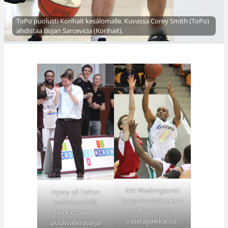
ToPo puolusti Korihait kesälomalle. Kuvassa Corey Smith (ToPo)
ahdistaa Bojan Sarcevicia (Korihait).
Eric Washingtonin
Hymy oli ToPon
hurja vire jatkui, kun
vaihtopenkillä
KTP varmisti
herkässä, kun
välieräpaikkansa.
puolivälieräsarja