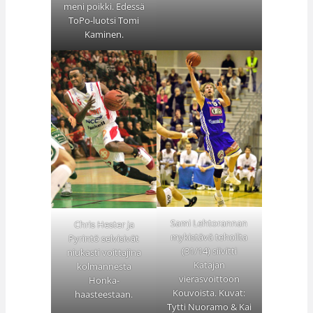
meni poikki. Edessä
ToPo-luotsi Tomi
Kaminen.
Sami Lehtorannan
Chris Hester ja
mykistävä tehoilta
Pyrintö selvisivät
(31/14) siivitti
niukasti voittajina
Katajan
kolmannesta
vierasvoittoon
Honka-
Kouvoista. Kuvat:
haasteestaan.
Tytti Nuoramo & Kai