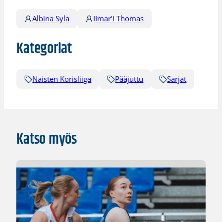
Albina Syla
IImar’I Thomas
Kategoriat
Naisten Korisliiga
Pääjuttu
Sarjat
Katso myös