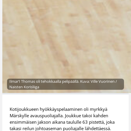
Ilmar’I Thomas oli tehokkaalla pelipäällä. Kuva: Ville Vuorinen /
Naisten Korisliiga
Kotijoukkueen hyökkäyspelaaminen oli myrkkyä
Märskylle avauspuoliajalla. Joukkue takoi kahden
ensimmäisen jakson aikana taululle 63 pistettä, joka
takasi reilun johtoaseman puoliajalle lähdettäessä.