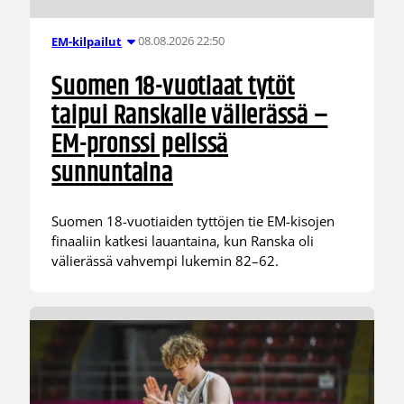
08.08.2026 22:50
EM-kilpailut
Suomen 18-vuotiaat tytöt
taipui Ranskalle välierässä –
EM-pronssi pelissä
sunnuntaina
Suomen 18-vuotiaiden tyttöjen tie EM-kisojen
finaaliin katkesi lauantaina, kun Ranska oli
välierässä vahvempi lukemin 82–62.