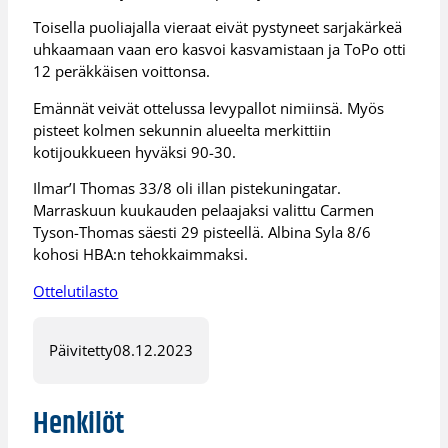
Toisella puoliajalla vieraat eivät pystyneet sarjakärkeä
uhkaamaan vaan ero kasvoi kasvamistaan ja ToPo otti
12 peräkkäisen voittonsa.
Emännät veivät ottelussa levypallot nimiinsä. Myös
pisteet kolmen sekunnin alueelta merkittiin
kotijoukkueen hyväksi 90-30.
Ilmar’I Thomas 33/8 oli illan pistekuningatar.
Marraskuun kuukauden pelaajaksi valittu Carmen
Tyson-Thomas säesti 29 pisteellä. Albina Syla 8/6
kohosi HBA:n tehokkaimmaksi.
Ottelutilasto
Päivitetty
08.12.2023
Henkilöt