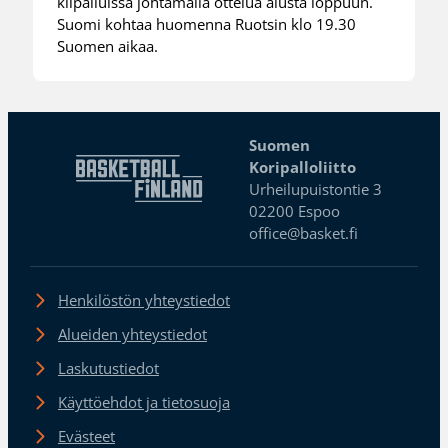
kilpailuissa johtamalla ottelua alusta loppuun.
Suomi kohtaa huomenna Ruotsin klo 19.30
Suomen aikaa.
Suomen
Koripalloliitto
Urheilupuistontie 3
02200 Espoo
office@basket.fi
Henkilöstön yhteystiedot
Alueiden yhteystiedot
Laskutustiedot
Käyttöehdot ja tietosuoja
Evästeet