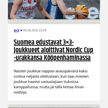
08.08.2026 22:58
3×3
Suomea edustavat 3×3-
joukkueet aloittivat Nordic Cup
-urakkansa Kööpenhaminassa
Naisten joukkue nappasi avauspäivänä kaksi
voittoa neljästä ottelustaan, kun taas miesten
joukkue haastoi vastustajiaan tiukoissa
kamppailuissa, mutta jäi tällä kertaa ilman
voittoja.