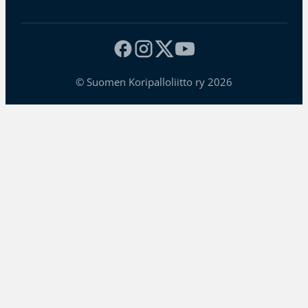
© Suomen Koripalloliitto ry 2026