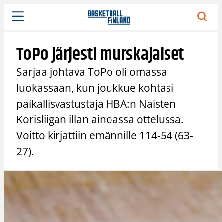
Siirry
sisältöön
ToPo järjesti murskajaiset
Sarjaa johtava ToPo oli omassa
luokassaan, kun joukkue kohtasi
paikallisvastustaja HBA:n Naisten
Korisliigan illan ainoassa ottelussa.
Voitto kirjattiin emännille 114-54 (63-
27).