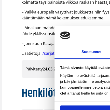
kolmatta täysipainoista viikkoa raskaan haastaj
– Vaikka europelit väsyttivät joukkuetta niin fyy
kääntämään nämä kokemukset eduksemme.
– Ainakaan mahdollinen otteluruuhka ei tule me
lähde ykkössuosikkina Pantteri-patsaan metsäs
– Joensuun Kataja dominoi runkosarjaa.
Suostumus
Lisätietoja:
/sarjat_tulokset/korisliiga/
Tämä sivusto käyttää eväste
Päivitetty
24.03.2006
Käytämme evästeitä tarjoama
ja kävijämäärämme analysoim
Henkilöt
kumppaneillemme tietoja siitä
olet antanut heille tai joita o