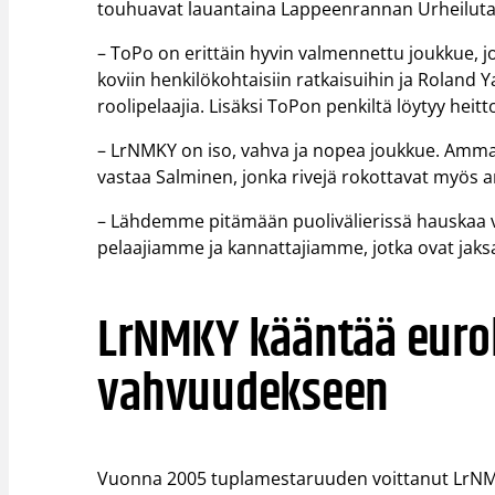
touhuavat lauantaina Lappeenrannan Urheilutal
– ToPo on erittäin hyvin valmennettu joukkue, jo
koviin henkilökohtaisiin ratkaisuihin ja Roland 
roolipelaajia. Lisäksi ToPon penkiltä löytyy heit
– LrNMKY on iso, vahva ja nopea joukkue. Ammatt
vastaa Salminen, jonka rivejä rokottavat myös arm
– Lähdemme pitämään puolivälierissä hauskaa v
pelaajiamme ja kannattajiamme, jotka ovat jaksan
LrNMKY kääntää euro
vahvuudekseen
Vuonna 2005 tuplamestaruuden voittanut LrNMKY