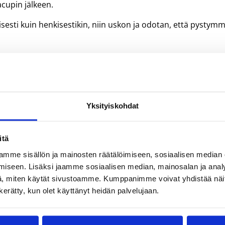
acupin jälkeen.
sisesti kuin henkisestikin, niin uskon ja odotan, että pystym
ille yllätyksenä, painottaa Turunen, jonka mukaan LrNMKY e
tykseen.
Yksityiskohdat
itä
mme sisällön ja mainosten räätälöimiseen, sosiaalisen median
iseen. Lisäksi jaamme sosiaalisen median, mainosalan ja analy
, miten käytät sivustoamme. Kumppanimme voivat yhdistää näitä t
n kerätty, kun olet käyttänyt heidän palvelujaan.