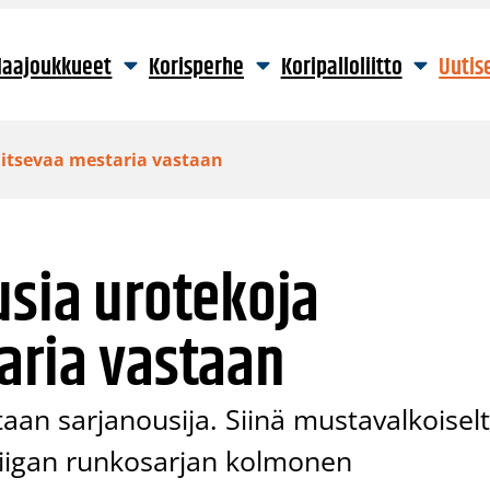
aajoukkueet
Korisperhe
Koripalloliitto
Uutis
litsevaa mestaria vastaan
usia urotekoja
aria vastaan
aan sarjanousija. Siinä mustavalkoisel
liigan runkosarjan kolmonen