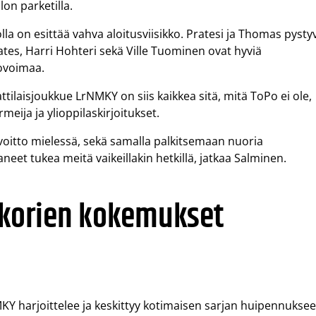
on parketilla.
lla on esittää vahva aloitusviisikko. Pratesi ja Thomas pysty
Yates, Harri Hohteri sekä Ville Tuominen ovat hyviä
tovoimaa.
ilaisjoukkue LrNMKY on siis kaikkea sitä, mitä ToPo ei ole,
eija ja ylioppilaskirjoitukset.
oitto mielessä, sekä samalla palkitsemaan nuoria
eet tukea meitä vaikeillakin hetkillä, jatkaa Salminen.
korien kokemukset
 harjoittelee ja keskittyy kotimaisen sarjan huipennukse