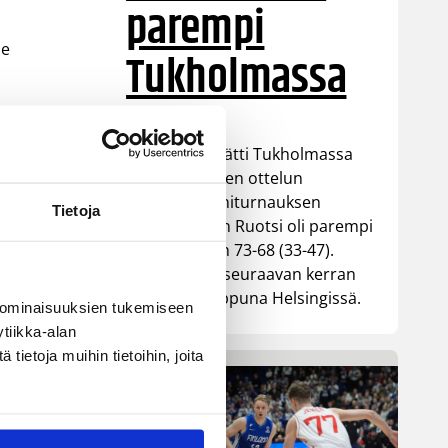
parempi
me
Tukholmassa
i
Susiladies päätti Tukholmassa
pelatun kahden ottelun
mittaisen miniturnauksen
Tietoja
tappioon, kun Ruotsi oli parempi
loppulukemin 73-68 (33-47).
Suomi pelaa seuraavan kerran
ensi viikonloppuna Helsingissä.
 ominaisuuksien tukemiseen
tiikka-alan
ietoja muihin tietoihin, joita