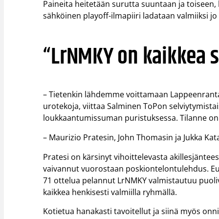
Paineita heitetään surutta suuntaan ja toiseen, 
sähköinen playoff-ilmapiiri ladataan valmiiksi 
“LrNMKY on kaikkea si
– Tietenkin lähdemme voittamaan Lappeenrant
urotekoja, viittaa Salminen ToPon selviytymista
loukkaantumissuman puristuksessa. Tilanne on 
– Maurizio Pratesin, John Thomasin ja Jukka Kata
Pratesi on kärsinyt vihoittelevasta akillesjänte
vaivannut vuorostaan poskiontelontulehdus. Eu
71 ottelua pelannut LrNMKY valmistautuu puoli
kaikkea henkisesti valmiilla ryhmällä.
Kotietua hanakasti tavoitellut ja siinä myös on