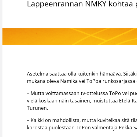
Lappeenrannan NMKY kohtaa puo
Asetelma saattaa olla kuitenkin hämäävä. Siitäki
mukana oleva Namika vei ToPoa runkosarjassa o
– Mutta voittamassaan tv-ottelussa ToPo vei puo
vielä koskaan näin tasainen, muistuttaa Etelä-K
Turunen.
– Kaikki on mahdollista, mutta kuvitelkaa sitä ti
korostaa puolestaan ToPon valmentaja Pekka S