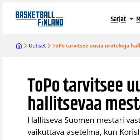
Siirry
sisältöön
Sarjat
M
Uutiset
ToPo tarvitsee uusia urotekoja hal
ToPo tarvitsee u
hallitsevaa mest
Hallitseva Suomen mestari vast
vaikuttava asetelma, kun Koris