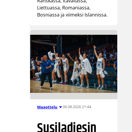
Ranskassa, Itävallassa,
Liettuassa, Romaniassa,
Bosniassa ja viimeksi Islannissa.
06.08.2026 21:44
Maaottelu
Susiladiesin