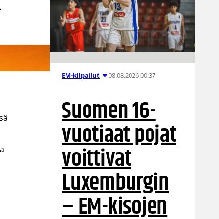
.
08.08.2026 00:37
EM-kilpailut
Suomen 16-
ssä
vuotiaat pojat
voittivat
la
Luxemburgin
– EM-kisojen