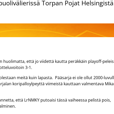
livälierissä Torpan Pojat Helsingistä
n huolimatta, että jo viidettä kautta peräkkäin playoff-pelei
tteluvoitoin 3-1.
lestaan meitä kuin lapasta. Pääsarja ei ole ollut 2000-luvul
arjalan koripalloylpeyttä viimeistä kauttaan valmentava Mika
lannetta, että LrNMKY putoaisi tässä vaiheessa pelistä pois,
alminen.