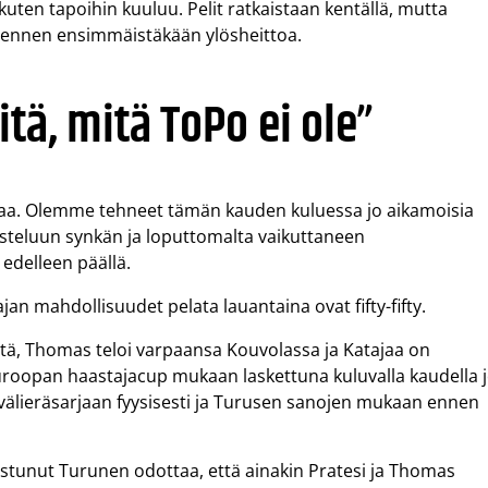
kuten tapoihin kuuluu. Pelit ratkaistaan kentällä, mutta
jo ennen ensimmäistäkään ylösheittoa.
tä, mitä ToPo ei ole”
aa. Olemme tehneet tämän kauden kuluessa jo aikamoisia
isteluun synkän ja loputtomalta vaikuttaneen
edelleen päällä.
jan mahdollisuudet pelata lauantaina ovat fifty-fifty.
estä, Thomas teloi varpaansa Kouvolassa ja Katajaa on
roopan haastajacup mukaan laskettuna kuluvalla kaudella 
välieräsarjaan fyysisesti ja Turusen sanojen mukaan ennen
nistunut Turunen odottaa, että ainakin Pratesi ja Thomas