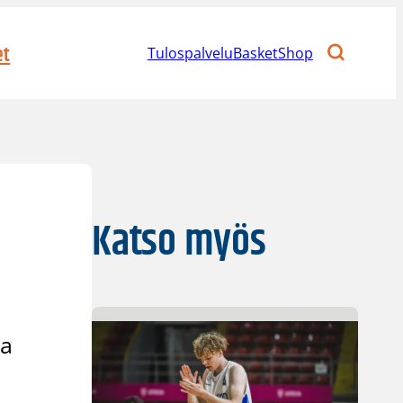
et
Tulospalvelu
BasketShop
Katso myös
ta