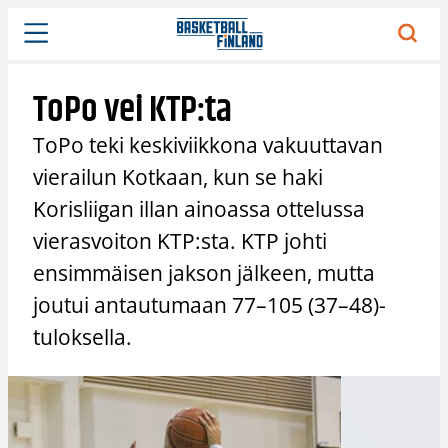
Siirry
sisältöön
ToPo vei KTP:ta
ToPo teki keskiviikkona vakuuttavan
vierailun Kotkaan, kun se haki
Korisliigan illan ainoassa ottelussa
vierasvoiton KTP:sta. KTP johti
ensimmäisen jakson jälkeen, mutta
joutui antautumaan 77–105 (37–48)-
tuloksella.