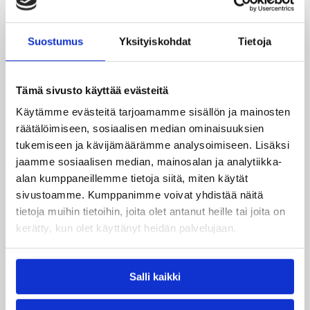
08.08.2026 22:58
3×3
Suostumus
Yksityiskohdat
Tietoja
Suomea edustavat 3×3-
joukkueet aloittivat Nordic Cup
Tämä sivusto käyttää evästeitä
-urakkansa Kööpenhaminassa
Käytämme evästeitä tarjoamamme sisällön ja mainosten
räätälöimiseen, sosiaalisen median ominaisuuksien
tukemiseen ja kävijämäärämme analysoimiseen. Lisäksi
Naisten joukkue nappasi avauspäivänä kaksi
jaamme sosiaalisen median, mainosalan ja analytiikka-
voittoa neljästä ottelustaan, kun taas miesten
alan kumppaneillemme tietoja siitä, miten käytät
joukkue haastoi vastustajiaan tiukoissa
sivustoamme. Kumppanimme voivat yhdistää näitä
kamppailuissa, mutta jäi tällä kertaa ilman
voittoja.
tietoja muihin tietoihin, joita olet antanut heille tai joita on
kerätty, kun olet käyttänyt heidän palvelujaan.
Salli kaikki