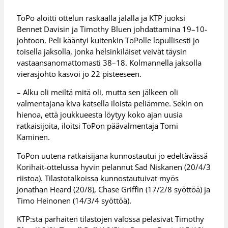
ToPo aloitti ottelun raskaalla jalalla ja KTP juoksi
Bennet Davisin ja Timothy Bluen johdattamina 19–10-
johtoon. Peli kääntyi kuitenkin ToPolle lopullisesti jo
toisella jaksolla, jonka helsinkiläiset veivät täysin
vastaansanomattomasti 38–18. Kolmannella jaksolla
vierasjohto kasvoi jo 22 pisteeseen.
– Alku oli meiltä mitä oli, mutta sen jälkeen oli
valmentajana kiva katsella iloista peliämme. Sekin on
hienoa, että joukkueesta löytyy koko ajan uusia
ratkaisijoita, iloitsi ToPon päävalmentaja Tomi
Kaminen.
ToPon uutena ratkaisijana kunnostautui jo edeltävässä
Korihait-ottelussa hyvin pelannut Sad Niskanen (20/4/3
riistoa). Tilastotalkoissa kunnostautuivat myös
Jonathan Heard (20/8), Chase Griffin (17/2/8 syöttöä) ja
Timo Heinonen (14/3/4 syöttöä).
KTP:sta parhaiten tilastojen valossa pelasivat Timothy