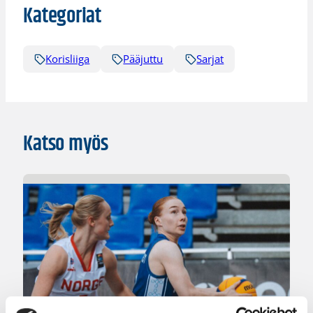
Kategoriat
Korisliiga
Pääjuttu
Sarjat
Katso myös