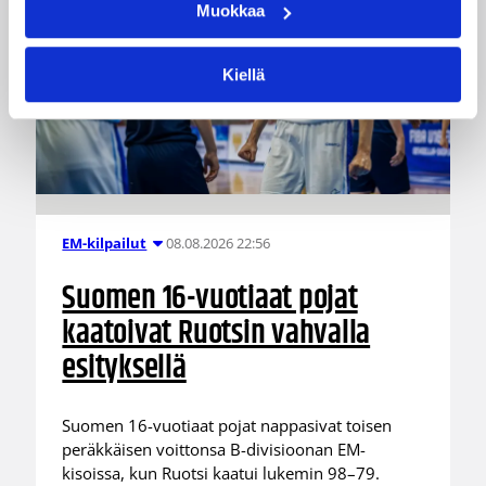
Muokkaa
Kiellä
08.08.2026 22:56
EM-kilpailut
Suomen 16-vuotiaat pojat
kaatoivat Ruotsin vahvalla
esityksellä
Suomen 16-vuotiaat pojat nappasivat toisen
peräkkäisen voittonsa B-divisioonan EM-
kisoissa, kun Ruotsi kaatui lukemin 98–79.