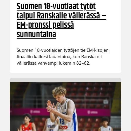
Suomen 18-vuotiaat tytöt
taipui Ranskalle välierässä –
EM-pronssi pelissä
sunnuntaina
Suomen 18-vuotiaiden tyttöjen tie EM-kisojen
finaaliin katkesi lauantaina, kun Ranska oli
välierässä vahvempi lukemin 82–62.