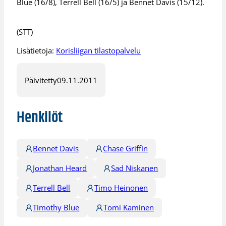
Blue (16/8), Terrell Bell (16/5) ja Bennet Davis (15/12).
(STT)
Lisätietoja:
Korisliigan tilastopalvelu
Päivitetty
09.11.2011
Henkilöt
Bennet Davis
Chase Griffin
Jonathan Heard
Sad Niskanen
Terrell Bell
Timo Heinonen
Timothy Blue
Tomi Kaminen