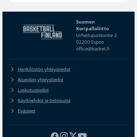
Suomen
Koripalloliitto
Urheilupuistontie 3
02200 Espoo
office@basket.fi
Henkilöstön yhteystiedot
Alueiden yhteystiedot
Laskutustiedot
Käyttöehdot ja tietosuoja
Evästeet