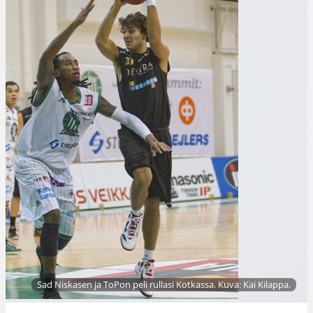
Sad Niskasen ja ToPon peli rullasi Kotkassa. Kuva: Kai Kilappa.