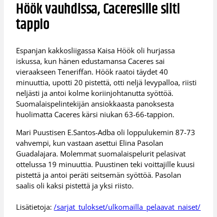
Höök vauhdissa, Caceresille silti
tappio
Espanjan kakkosliigassa Kaisa Höök oli hurjassa
iskussa, kun hänen edustamansa Caceres sai
vieraakseen Teneriffan. Höök raatoi täydet 40
minuuttia, upotti 20 pistettä, otti neljä levypalloa, riisti
neljästi ja antoi kolme koriinjohtanutta syöttöä.
Suomalaispelintekijän ansiokkaasta panoksesta
huolimatta Caceres kärsi niukan 63-66-tappion.
Mari Puustisen E.Santos-Adba oli loppulukemin 87-73
vahvempi, kun vastaan asettui Elina Pasolan
Guadalajara. Molemmat suomalaispelurit pelasivat
ottelussa 19 minuuttia. Puustinen teki voittajille kuusi
pistettä ja antoi peräti seitsemän syöttöä. Pasolan
saalis oli kaksi pistettä ja yksi riisto.
Lisätietoja:
/sarjat_tulokset/ulkomailla_pelaavat_naiset/