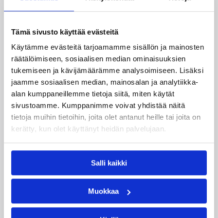
Kuier viisi pistettä
WNBA:ssa Dallas Wings ehti johtaa peliä jo 20
Tämä sivusto käyttää evästeitä
pistettä, mutta Washington Mystics nousi takaa
Käytämme evästeitä tarjoamamme sisällön ja mainosten
voittoon 92-96 (59-44). Awak Kuier pelasi
räätälöimiseen, sosiaalisen median ominaisuuksien
vaihdosta viisi minuuttia tilastoiden viisi pistettä
tukemiseen ja kävijämäärämme analysoimiseen. Lisäksi
ja yhden torjunnan.
jaamme sosiaalisen median, mainosalan ja analytiikka-
alan kumppaneillemme tietoja siitä, miten käytät
sivustoamme. Kumppanimme voivat yhdistää näitä
tietoja muihin tietoihin, joita olet antanut heille tai joita on
kerätty, kun olet käyttänyt heidän palvelujaan.
Salli kaikki
Muokkaa