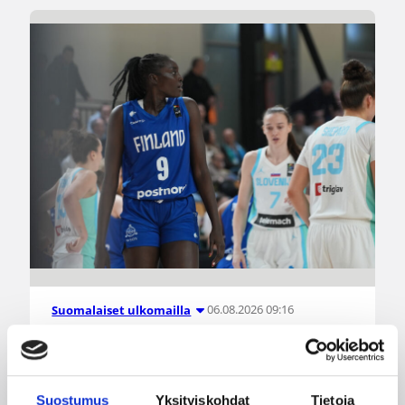
06.08.2026 09:16
Suomalaiset ulkomailla
Mystics nousi 20 pisteen takaa
voittoon Wingsiä vastaan –
Suostumus
Yksityiskohdat
Tietoja