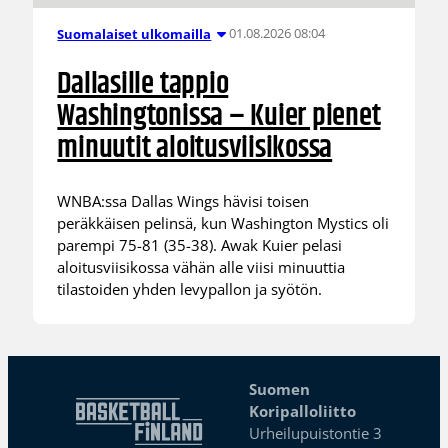
01.08.2026 08:04
Suomalaiset ulkomailla
Dallasille tappio
Washingtonissa – Kuier pienet
minuutit aloitusviisikossa
WNBA:ssa Dallas Wings hävisi toisen
peräkkäisen pelinsä, kun Washington Mystics oli
parempi 75-81 (35-38). Awak Kuier pelasi
aloitusviisikossa vähän alle viisi minuuttia
tilastoiden yhden levypallon ja syötön.
Suomen
Koripalloliitto
Urheilupuistontie 3