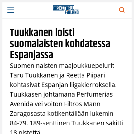
Siirry
sisältöön
Tuukkanen loisti
suomalaisten kohdatessa
Espanjassa
Suomen naisten maajoukkuepelurit
Taru Tuukkanen ja Reetta Piipari
kohtasivat Espanjan liigakierroksella.
Tuukkasen johtamana Perfumerias
Avenida vei voiton Filtros Mann
Zaragosasta kotikentällään lukemin
84-79. 189-senttinen Tuukkanen säkitti
18 pistettä.