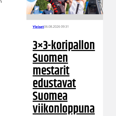
an
06.08.2026 09:31
Yleiset
3×3-koripallon
Suomen
mestarit
edustavat
Suomea
viikonloppuna