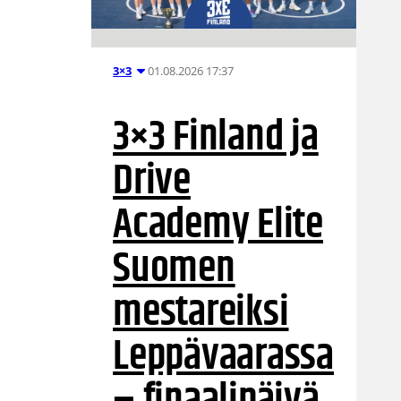
01.08.2026 17:37
3×3
3×3 Finland ja
Drive
Academy Elite
Suomen
mestareiksi
Leppävaarassa
– finaalipäivä