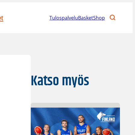
et
Tulospalvelu
BasketShop
Katso myös