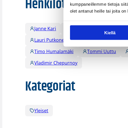
Henkilöt
kumppaneillemme tietoja siitä
olet antanut heille tai joita o
Janne Kari
Joni Järvinen
Joni Tap
Kiellä
Lauri Putkonen
Lauri Tiainen
Ni
Timo Humalamäki
Tommi Uuttu
Vladimir Chepurnoy
Kategoriat
Yleiset