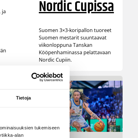
Nordic Cupissa
 ja
Suomen 3×3-koripallon tuoreet
Suomen mestarit suuntaavat
viikonloppuna Tanskan
vän
Kööpenhaminassa pelattavaan
Nordic Cupiin.
Tietoja
 ominaisuuksien tukemiseen
tiikka-alan