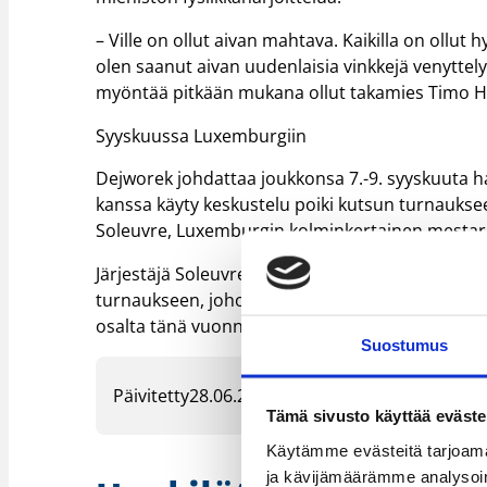
– Ville on ollut aivan mahtava. Kaikilla on ollut hyv
olen saanut aivan uudenlaisia vinkkejä venyttel
myöntää pitkään mukana ollut takamies Timo 
Syyskuussa Luxemburgiin
Dejworek johdattaa joukkonsa 7.-9. syyskuuta 
kanssa käyty keskustelu poiki kutsun turnauksee
Soleuvre, Luxemburgin kolminkertainen mestari
Järjestäjä Soleuvre osallistuu vastavierailullaa
turnaukseen, johon Vilpas pyrkii saamaan kaksi j
osalta tänä vuonna syyskuun 30. päivä, jolloin S
Suostumus
Päivitetty
28.06.2007
Tämä sivusto käyttää eväste
Käytämme evästeitä tarjoama
ja kävijämäärämme analysoim