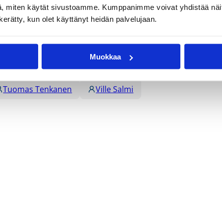
, miten käytät sivustoamme. Kumppanimme voivat yhdistää näitä t
n kerätty, kun olet käyttänyt heidän palvelujaan.
io
Jussi Savolainen
Lauri Järvinen
Muokkaa
ilo Merilä
Pekka Lammi
Sami Himberg
Tuomas Tenkanen
Ville Salmi