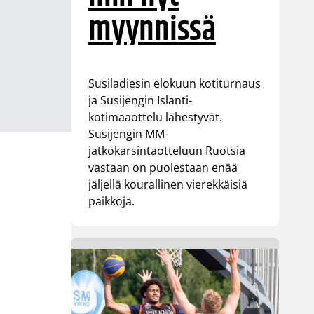
myynnissä
Susiladiesin elokuun kotiturnaus
ja Susijengin Islanti-
kotimaaottelu lähestyvät.
Susijengin MM-
jatkokarsintaotteluun Ruotsia
vastaan on puolestaan enää
jäljellä kourallinen vierekkäisiä
a
paikkoja.