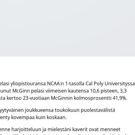
lasi yliopistouransa NCAA:n 1-tasolla Cal Poly Universityss
unut McGinn pelasi viimeisen kautensa 10,6 pisteen, 3,3
hasta kertoo 23-vuotiaan McGinnin kolmosprosentti 41,9%.
tyytyväinen joukkueensa toukokuun puolestavälistä
menty kovempaa kuin koskaan.
senne harjoitteluun ja mielestäni kaverit ovat menneet