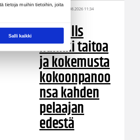
ietoja muihin tietoihin, joita
05.08.2026 11:34
Korisliiga
Seagulls
Salli kaikki
hankki taitoa
ja kokemusta
kokoonpanoo
nsa kahden
pelaajan
edestä