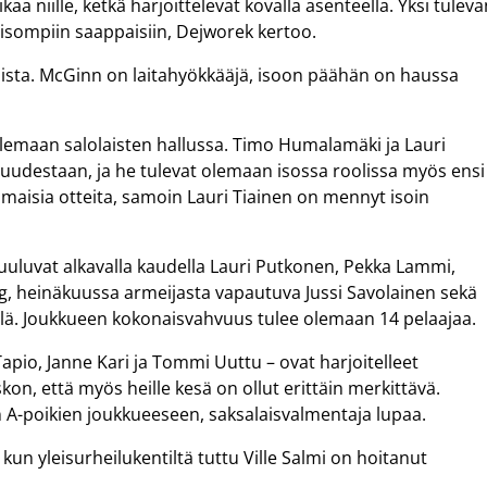
a niille, ketkä harjoittelevat kovalla asenteella. Yksi tulev
 isompiin saappaisiin, Dejworek kertoo.
laista. McGinn on laitahyökkääjä, isoon päähän on haussa
e olemaan salolaisten hallussa. Timo Humalamäki ja Lauri
ntuudestaan, ja he tulevat olemaan isossa roolissa myös ensi
aisia otteita, samoin Lauri Tiainen on mennyt isoin
kuuluvat alkavalla kaudella Lauri Putkonen, Pekka Lammi,
g, heinäkuussa armeijasta vapautuva Jussi Savolainen sekä
lä. Joukkueen kokonaisvahvuus tulee olemaan 14 pelaajaa.
Tapio, Janne Kari ja Tommi Uuttu – ovat harjoitelleet
on, että myös heille kesä on ollut erittäin merkittävä.
n A-poikien joukkueeseen, saksalaisvalmentaja lupaa.
kun yleisurheilukentiltä tuttu Ville Salmi on hoitanut