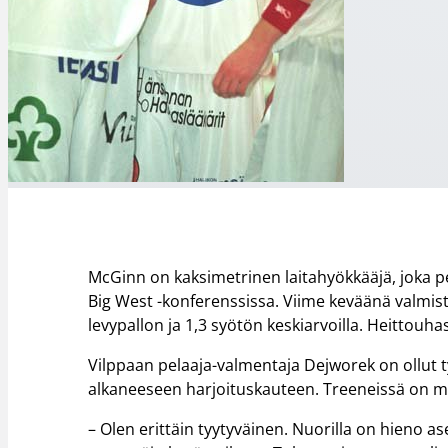
McGinn on kaksimetrinen laitahyökkääjä, joka pe
Big West -konferenssissa. Viime keväänä valmist
levypallon ja 1,3 syötön keskiarvoilla. Heittou
Vilppaan pelaaja-valmentaja Dejworek on ollut 
alkaneeseen harjoituskauteen. Treeneissä on 
– Olen erittäin tyytyväinen. Nuorilla on hieno a