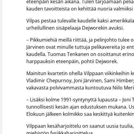
eteenpäin kesän aikana. Tulen tarjoamaan peliaika
kauden tavoitteista on kehittää nuoria valmiiksi
Vilpas pestaa tulevalle kaudelle kaksi amerikka
urheilullinen sisäpelaaja Dejworekin avuksi.
– Pikkumiehiä meillä riittää, ja pelinjohto tule
Järvinen ovat minulle tuttuja pelikavereita jo e
kaudella. Tuomas Tenkanen on osoittanut erinom
harppauksin eteenpäin, pohtii Dejworek.
Mainitun kvartetin ohella Vilppaan viikinkeihin 
Vladimir Chepurnoy, Joni Järvinen, Sami Himber
vakavasta polvivammasta kuntoutuva Niilo Meri
– Lisäksi kolme 1991-syntynyttä lupausta – Joni 
tunnollisesti kesän ajan edustuksen mukana. Usk
Elokuun jälkeen kolmikko saa keskittyä kuitenki
Vilppaan kesäharjoittelu on saanut uusia tuulia, 
miehistön fysiikkaharjoittelua.