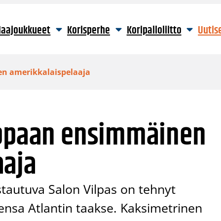
aajoukkueet
Korisperhe
Koripalloliitto
Uutis
n amerikkalaispelaaja
lppaan ensimmäinen
aaja
stautuva Salon Vilpas on tehnyt
nsa Atlantin taakse. Kaksimetrinen