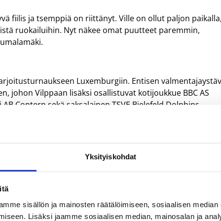
ä fiilis ja tsemppiä on riittänyt. Ville on ollut paljon paikalla,
yistä ruokailuihin. Nyt näkee omat puutteet paremmin,
Humalamäki.
harjoitusturnaukseen Luxemburgiin. Entisen valmentajaystä
n, johon Vilppaan lisäksi osallistuvat kotijoukkue BBC AS
 AB Contern sekä saksalainen TSVE Bielefeld Dolphins.
n seuraavana viikonloppuna Salohallissa pidettävään
oukkuetta korisliigasta. I Divisioona käynnistyy Vilppaan
alohalliin saapuu vieraaksi Visa-Basket Helsingistä.
Yksityiskohdat
itä
mme sisällön ja mainosten räätälöimiseen, sosiaalisen median
iseen. Lisäksi jaamme sosiaalisen median, mainosalan ja analy