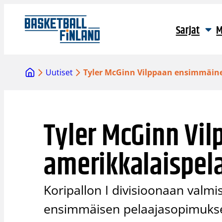
Siirry
sisältöön
Sarjat
M
Uutiset
Tyler McGinn Vilppaan ensimmäine
Tyler McGinn Vi
amerikkalaispel
Koripallon I divisioonaan valmi
ensimmäisen pelaajasopimukse