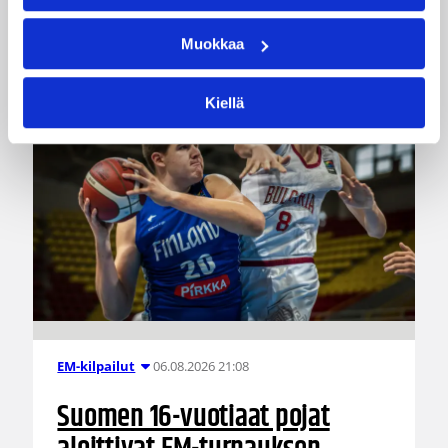
19-vuotiaiden MM-kisoihin Kiinassa.
Muokkaa
Kiellä
06.08.2026 21:08
EM-kilpailut
Suomen 16-vuotiaat pojat