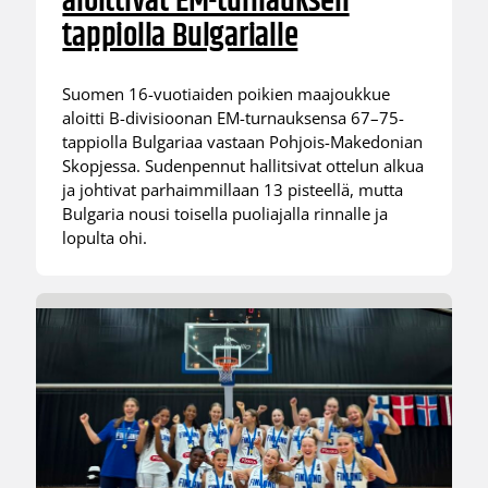
aloittivat EM-turnauksen
tappiolla Bulgarialle
Suomen 16-vuotiaiden poikien maajoukkue
aloitti B-divisioonan EM-turnauksensa 67–75-
tappiolla Bulgariaa vastaan Pohjois-Makedonian
Skopjessa. Sudenpennut hallitsivat ottelun alkua
ja johtivat parhaimmillaan 13 pisteellä, mutta
Bulgaria nousi toisella puoliajalla rinnalle ja
lopulta ohi.