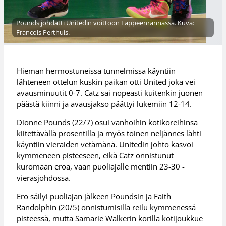
Pounds johdatti Unitedin voittoon Lappeenrannassa. Kuva:
Francois Perthuis.
Hieman hermostuneissa tunnelmissa käyntiin
lähteneen ottelun kuskin paikan otti United joka vei
avausminuutit 0-7. Catz sai nopeasti kuitenkin juonen
päästä kiinni ja avausjakso päättyi lukemiin 12-14.
Dionne Pounds (22/7) osui vanhoihin kotikoreihinsa
kiitettävällä prosentilla ja myös toinen neljännes lähti
käyntiin vieraiden vetämänä. Unitedin johto kasvoi
kymmeneen pisteeseen, eikä Catz onnistunut
kuromaan eroa, vaan puoliajalle mentiin 23-30 -
vierasjohdossa.
Ero säilyi puoliajan jälkeen Poundsin ja Faith
Randolphin (20/5) onnistumisilla reilu kymmenessä
pisteessä, mutta Samarie Walkerin korilla kotijoukkue