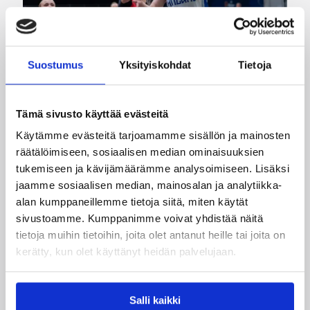
Suostumus
Yksityiskohdat
Tietoja
Tämä sivusto käyttää evästeitä
06.08.2026 21:24
EM-kilpailut
Käytämme evästeitä tarjoamamme sisällön ja mainosten
Suomen 18-vuotiaat tytöt
räätälöimiseen, sosiaalisen median ominaisuuksien
taistelivat Puolan nurin – EM-
tukemiseen ja kävijämäärämme analysoimiseen. Lisäksi
jaamme sosiaalisen median, mainosalan ja analytiikka-
välieräpaikka varmistui
alan kumppaneillemme tietoja siitä, miten käytät
sivustoamme. Kumppanimme voivat yhdistää näitä
Suomen 18-vuotiaiden tyttöjen maajoukkue
tietoja muihin tietoihin, joita olet antanut heille tai joita on
jatkoi vahvaa kesäänsä kaatamalla Puolan EM-
kerätty, kun olet käyttänyt heidän palvelujaan.
kisojen puolivälierässä 78–63. Voitto vei
Sudenpennut Euroopan neljän parhaan
joukkoon sekä varmisti paikan ensi kesän alle
Salli kaikki