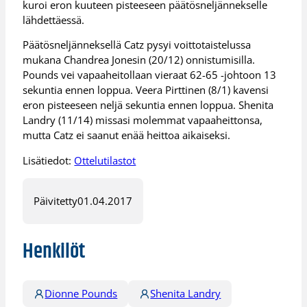
kuroi eron kuuteen pisteeseen päätösneljännekselle
lähdettäessä.
Päätösneljänneksellä Catz pysyi voittotaistelussa
mukana Chandrea Jonesin (20/12) onnistumisilla.
Pounds vei vapaaheitollaan vieraat 62-65 -johtoon 13
sekuntia ennen loppua. Veera Pirttinen (8/1) kavensi
eron pisteeseen neljä sekuntia ennen loppua. Shenita
Landry (11/14) missasi molemmat vapaaheittonsa,
mutta Catz ei saanut enää heittoa aikaiseksi.
Lisätiedot:
Ottelutilastot
Päivitetty
01.04.2017
Henkilöt
Dionne Pounds
Shenita Landry