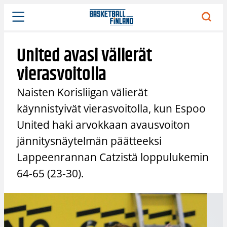
Siirry
sisältöön
United avasi välierät
vierasvoitolla
Naisten Korisliigan välierät
käynnistyivät vierasvoitolla, kun Espoo
United haki arvokkaan avausvoiton
jännitysnäytelmän päätteeksi
Lappeenrannan Catzistä loppulukemin
64-65 (23-30).