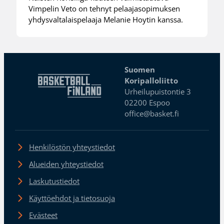
Vimpelin Veto on tehnyt pelaajasopimuksen
yhdysvaltalaispelaaja Melanie Hoytin kanssa.
Suomen
Koripalloliitto
Urheilupuistontie 3
02200 Espoo
office@basket.fi
Henkilöstön yhteystiedot
Alueiden yhteystiedot
Laskutustiedot
Käyttöehdot ja tietosuoja
Evästeet