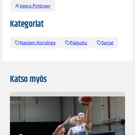
Veera Pirttinen
Kategoriat
Naisten Korisliiga
Pääjuttu
Sarjat
Katso myös