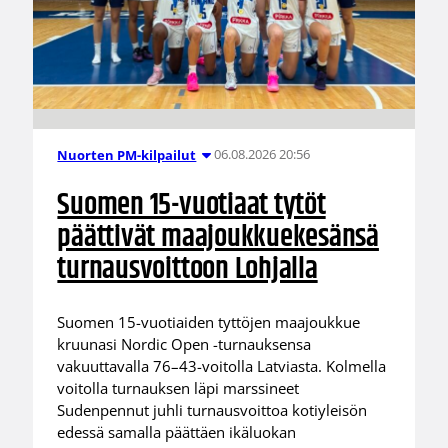
06.08.2026 20:56
Nuorten PM-kilpailut
Suomen 15-vuotiaat tytöt
päättivät maajoukkuekesänsä
turnausvoittoon Lohjalla
Suomen 15-vuotiaiden tyttöjen maajoukkue
kruunasi Nordic Open -turnauksensa
vakuuttavalla 76–43-voitolla Latviasta. Kolmella
voitolla turnauksen läpi marssineet
Sudenpennut juhli turnausvoittoa kotiyleisön
edessä samalla päättäen ikäluokan