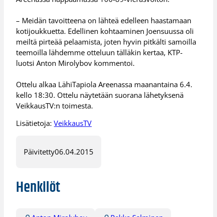
– Meidän tavoitteena on lähteä edelleen haastamaan
kotijoukkuetta. Edellinen kohtaaminen Joensuussa oli
meiltä pirteää pelaamista, joten hyvin pitkälti samoilla
teemoilla lähdemme otteluun tälläkin kertaa, KTP-
luotsi Anton Mirolybov kommentoi.
Ottelu alkaa LähiTapiola Areenassa maanantaina 6.4.
kello 18:30. Ottelu näytetään suorana lähetyksenä
VeikkausTV:n toimesta.
Lisätietoja:
VeikkausTV
Päivitetty
06.04.2015
Henkilöt