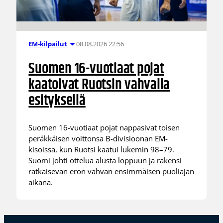
08.08.2026 22:56
EM-kilpailut
Suomen 16-vuotiaat pojat
kaatoivat Ruotsin vahvalla
esityksellä
Suomen 16-vuotiaat pojat nappasivat toisen
peräkkäisen voittonsa B-divisioonan EM-
kisoissa, kun Ruotsi kaatui lukemin 98–79.
Suomi johti ottelua alusta loppuun ja rakensi
ratkaisevan eron vahvan ensimmäisen puoliajan
aikana.