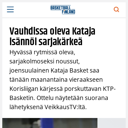
Siirry
sisältöön
Vauhdissa oleva Kataja
isännöi sarjakärkeä
Hyvässä rytmissä oleva,
sarjakolmoseksi noussut,
joensuulainen Kataja Basket saa
tänään maanantaina vieraakseen
Korisliigan kärjessä porskuttavan KTP-
Basketin. Ottelu näytetään suorana
lähetyksenä VeikkausTV:ltä.