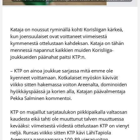
Kataja on noussut ryminällä kohti Korisliigan kärkeä,
kun joensuulaiset ovat voittaneet viimeisestä
kymmenestä ottelustaan kahdeksan. Kataja on tähän
mennessä napannut kaikkien muiden Korisliiga-
joukkueiden päänahat paitsi KTP:n.
– KTP on ainoa joukkue sarjassa mitä emme ole
kyenneet voittamaan. Kotkalaiset myöskin kävivät
viikko sitten hakemassa voiton Areenalta, dominoiden
hyökkäyspäässä ja korien alla, Katajan päävalmentaja
Pekka Salminen kommentoi.
KTP on majaillut sarjataulukon piikkipaikalla valtaosan
kaudesta eikä tahti ole muuttunut talven muuttuessa
kevääksi: viimeisestä viidestä ottelustaan KTP on vienyt
neljä. Runsas viikko sitten KTP kävi LähiTapiola
Areenassa nappaamassa 100-89-vierasvoiton.