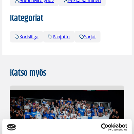
Anton Mirolybov
Pekka Salminen
Kategoriat
Korisliiga
Pääjuttu
Sarjat
Katso myös