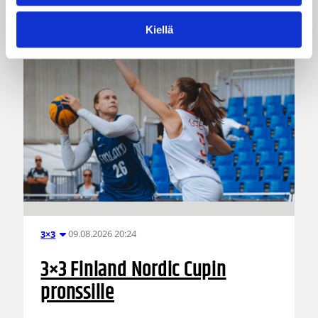
puoliajalla Serbian tavoittamattomiin.
Kiellä
09.08.2026 20:24
3×3
3×3 Finland Nordic Cupin
pronssille