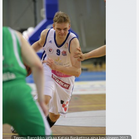
Teemu Rannikko jatkaa Kataja Basketissa aina kevääseen 2017.