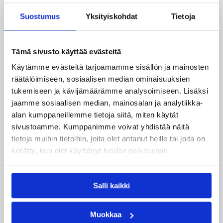
Suostumus
Yksityiskohdat
Tietoja
Tämä sivusto käyttää evästeitä
Käytämme evästeitä tarjoamamme sisällön ja mainosten
09.08.2026 22:47
EM-kilpailut
räätälöimiseen, sosiaalisen median ominaisuuksien
tukemiseen ja kävijämäärämme analysoimiseen. Lisäksi
Suomen 18-vuotiaat tytöt
jaamme sosiaalisen median, mainosalan ja analytiikka-
päättivät EM-kisat
alan kumppaneillemme tietoja siitä, miten käytät
pronssijuhliin
sivustoamme. Kumppanimme voivat yhdistää näitä
tietoja muihin tietoihin, joita olet antanut heille tai joita on
kerätty, kun olet käyttänyt heidän palvelujaan.
Suomen 18-vuotiaat tytöt päättivät EM-kisansa
upeasti pronssimitaliin, kun Serbia kaatui
pronssiottelussa vakuuttavasti 75–52.
Salli kaikki
Sudenpennut käänsi vaikean toisen
neljänneksen jälkeen ottelun itselleen vahvalla
joukkuepelaamisella ja karkasi toisella
Muokkaa