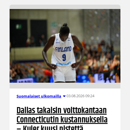
03.08.2026 09:24
Suomalaiset ulkomailla
Dallas takaisin voittokantaan
Connecticutin kustannuksella
– Kuier kuusi pistettä