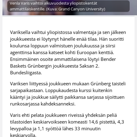
Venla Varis vaihtoi alkuvuodesta yliopistokentät
ammattilaiskentille. (Kuva: Grand Canyon University)
Variksella vaihtui yliopistossa valmentaja ja sen jälkeen
joukkueesta ei löytynyt hänelle enää tilaa. Hän suoritti
koulunsa loppuun valmistuen joulukuussa ja siirsi
agenttinsa kanssa katseet kohti Euroopan kenttiä.
Ensimmäinen osoite ammattilaisena löytyi Bender
Baskets Grünbergin joukkueesta Saksan 2.
Bundesliigasta.
Variksen liittyessä joukkueen mukaan Grünberg taisteli
sarjapaikastaan. Loppukaudesta kurssi kuitenkin
kääntyi ja joukkue säilytti paikkansa sarjassa sijoittuen
runkosarjassa kahdeksanneksi.
Varis ehti pelata joukkueen riveissä yhdeksän peliä
tilastoiden keskiarvoikseen komeasti 14,6 pistettä, 4,3
levypalloa ja 1,1 syöttöä lähes 33 minuutin
keskiarvolla.