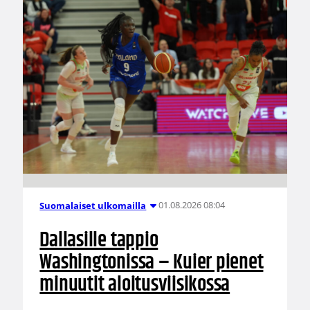
01.08.2026 08:04
Suomalaiset ulkomailla
Dallasille tappio
Washingtonissa – Kuier pienet
minuutit aloitusviisikossa