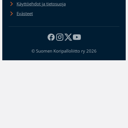
Käyttöehdot ja tietosuoja
Evästeet
© Suomen Koripalloliitto ry 2026