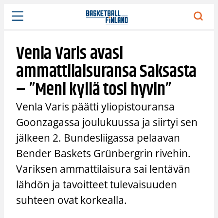
Siirry
sisältöön
Venla Varis avasi
ammattilaisuransa Saksasta
– ”Meni kyllä tosi hyvin”
Venla Varis päätti yliopistouransa
Goonzagassa joulukuussa ja siirtyi sen
jälkeen 2. Bundesliigassa pelaavan
Bender Baskets Grünbergrin rivehin.
Variksen ammattilaisura sai lentävän
lähdön ja tavoitteet tulevaisuuden
suhteen ovat korkealla.