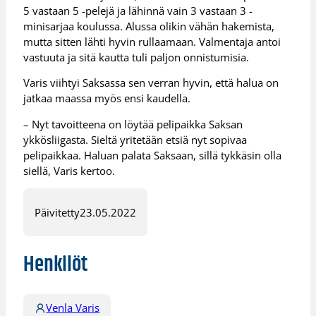
5 vastaan 5 -pelejä ja lähinnä vain 3 vastaan 3 -
minisarjaa koulussa. Alussa olikin vähän hakemista,
mutta sitten lähti hyvin rullaamaan. Valmentaja antoi
vastuuta ja sitä kautta tuli paljon onnistumisia.
Varis viihtyi Saksassa sen verran hyvin, että halua on
jatkaa maassa myös ensi kaudella.
– Nyt tavoitteena on löytää pelipaikka Saksan
ykkösliigasta. Sieltä yritetään etsiä nyt sopivaa
pelipaikkaa. Haluan palata Saksaan, sillä tykkäsin olla
siellä, Varis kertoo.
Päivitetty
23.05.2022
Henkilöt
Venla Varis