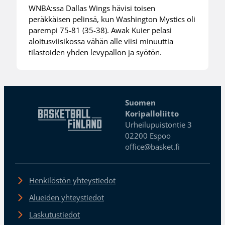
WNBA:ssa Dallas Wings hävisi toisen
peräkkäisen pelinsä, kun Washington Mystics oli
parempi 75-81 (35-38). Awak Kuier pelasi
aloitusviisikossa vähän alle viisi minuuttia
tilastoiden yhden levypallon ja syötön.
Suomen
Koripalloliitto
Urheilupuistontie 3
02200 Espoo
office@basket.fi
Henkilöstön yhteystiedot
Alueiden yhteystiedot
Laskutustiedot