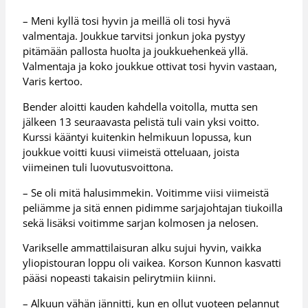
– Meni kyllä tosi hyvin ja meillä oli tosi hyvä
valmentaja. Joukkue tarvitsi jonkun joka pystyy
pitämään pallosta huolta ja joukkuehenkeä yllä.
Valmentaja ja koko joukkue ottivat tosi hyvin vastaan,
Varis kertoo.
Bender aloitti kauden kahdella voitolla, mutta sen
jälkeen 13 seuraavasta pelistä tuli vain yksi voitto.
Kurssi kääntyi kuitenkin helmikuun lopussa, kun
joukkue voitti kuusi viimeistä otteluaan, joista
viimeinen tuli luovutusvoittona.
– Se oli mitä halusimmekin. Voitimme viisi viimeistä
peliämme ja sitä ennen pidimme sarjajohtajan tiukoilla
sekä lisäksi voitimme sarjan kolmosen ja nelosen.
Varikselle ammattilaisuran alku sujui hyvin, vaikka
yliopistouran loppu oli vaikea. Korson Kunnon kasvatti
pääsi nopeasti takaisin pelirytmiin kiinni.
– Alkuun vähän jännitti, kun en ollut vuoteen pelannut