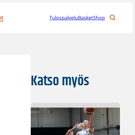
et
Tulospalvelu
BasketShop
Katso myös