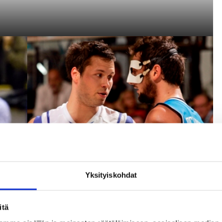
Yksityiskohdat
itä