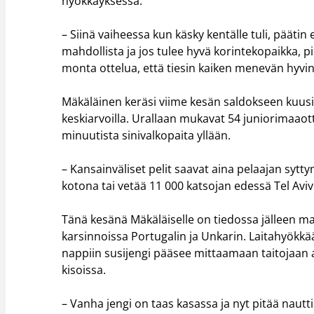
hyökkäyksessä.
– Siinä vaiheessa kun käsky kentälle tuli, päätin
mahdollista ja jos tulee hyvä korintekopaikka, pis
monta ottelua, että tiesin kaiken menevän hyvi
Mäkäläinen keräsi viime kesän saldokseen kuusi 
keskiarvoilla. Urallaan mukavat 54 juniorimaao
minuutista sinivalkopaita yllään.
– Kansainväliset pelit saavat aina pelaajan syttym
kotona tai vetää 11 000 katsojan edessä Tel Aviv
Tänä kesänä Mäkäläiselle on tiedossa jälleen m
karsinnoissa Portugalin ja Unkarin. Laitahyökkä
nappiin susijengi pääsee mittaamaan taitojaan 
kisoissa.
– Vanha jengi on taas kasassa ja nyt pitää nau