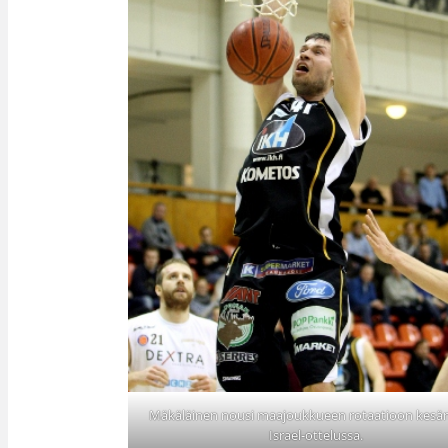
Mäkäläinen nousi maajoukkueen rotaatioon kesä
Israel-ottelussa.