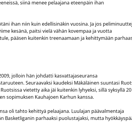
reeneissä, siinä menee pelaajana eteenpäin ihan
äni ihan niin kuin edellisinäkin vuosina. Ja jos peliminuutte
n viime kesänä, paitsi vielä vähän kovempaa ja vuotta
i tule, pääsen kuitenkin treenaamaan ja kehittymään parhaa
009, jolloin hän johdatti kasvattajaseuransa
ruuteen. Seuraavaksi kaudeksi Mäkäläinen suuntasi Ruot
otsissa vietetty aika jäi kuitenkin lyhyeksi, sillä syksyllä 2
isen sopimuksen Kauhajoen Karhun kanssa.
sa oli tahto kehittyä pelaajana. Luulajan päävalmentaja
än Basketliganin parhaaksi puolustajaksi, mutta hyökkäysp