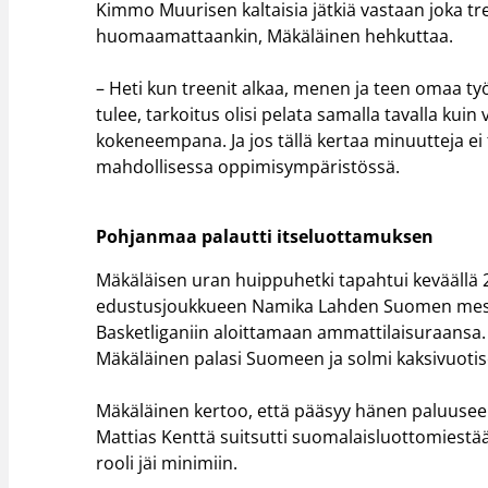
Kimmo Muurisen kaltaisia jätkiä vastaan joka t
huomaamattaankin, Mäkäläinen hehkuttaa.
– Heti kun treenit alkaa, menen ja teen omaa työt
tulee, tarkoitus olisi pelata samalla tavalla kui
kokeneempana. Ja jos tällä kertaa minuutteja e
mahdollisessa oppimisympäristössä.
Pohjanmaa palautti itseluottamuksen
Mäkäläisen uran huippuhetki tapahtui keväällä 2
edustusjoukkueen Namika Lahden Suomen mesta
Basketliganiin aloittamaan ammattilaisuraansa. Ru
Mäkäläinen palasi Suomeen ja solmi kaksivuot
Mäkäläinen kertoo, että pääsyy hänen paluuseen
Mattias Kenttä suitsutti suomalaisluottomiestä
rooli jäi minimiin.