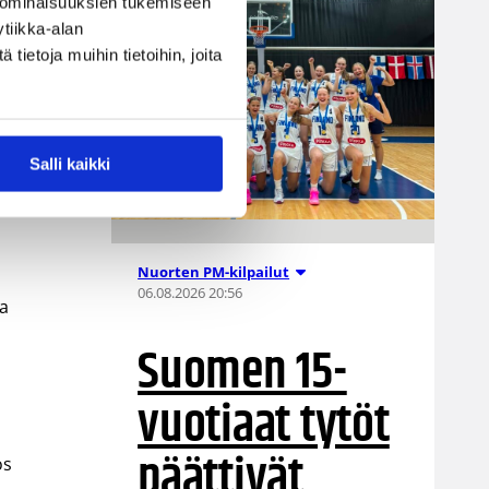
 ominaisuuksien tukemiseen
tiikka-alan
ietoja muihin tietoihin, joita
Salli kaikki
Nuorten PM-kilpailut
06.08.2026 20:56
ta
Suomen 15-
vuotiaat tytöt
päättivät
ös