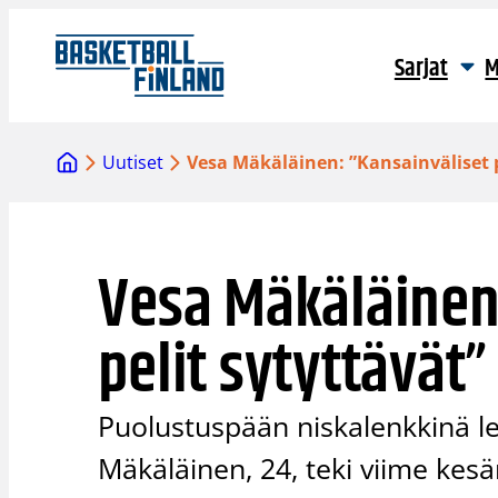
Siirry
sisältöön
Sarjat
M
Uutiset
Vesa Mäkäläinen: ”Kansainväliset p
Vesa Mäkäläinen
pelit sytyttävät”
Puolustuspään niskalenkkinä l
Mäkäläinen, 24, teki viime kes