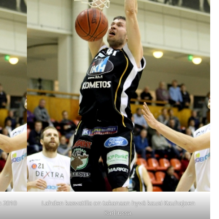
n 2010
Lahden kasvatilla on takanaan hyvä kausi Kauhajoen
Karhussa.