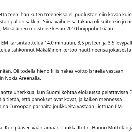
 että teen ihan kuten treeneissä eli puolustan niin kovaa kuin
tän pallon säkkiin. Siinä vaiheessa takana oli kuitenkin jo ni
n, Mäkäläinen muistelee kesän 2010 huippuhetkiään.
EM-karsintaottelua 14,0 minuutin, 3,5 pisteen ja 3,5 levypal
ttelua tahkonnut Mäkäläinen kertoo nauttineensa jokaisesta
ään. Oli todella hieno fiilis hakea voitto Israelia vastaan
in Nokia Areenalla.
aaotteluherkkua, kun Suomi kohtaa elokuussa pelattavissa 
äjä tietää, että panokset ovat kovat, ja kaiken mennessä
aina Euroopan parhaita joukkueita vastaan Liettuan EM-
ttia. Kun pääsee vääntämään Tuukka Kotin, Hanno Möttölän j