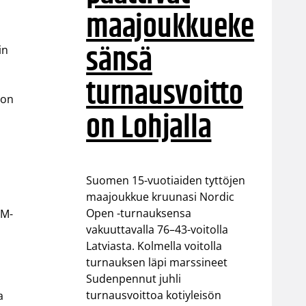
maajoukkueke
sänsä
in
turnausvoitto
lon
on Lohjalla
Suomen 15-vuotiaiden tyttöjen
maajoukkue kruunasi Nordic
Open -turnauksensa
EM-
vakuuttavalla 76–43-voitolla
Latviasta. Kolmella voitolla
turnauksen läpi marssineet
Sudenpennut juhli
turnausvoittoa kotiyleisön
a