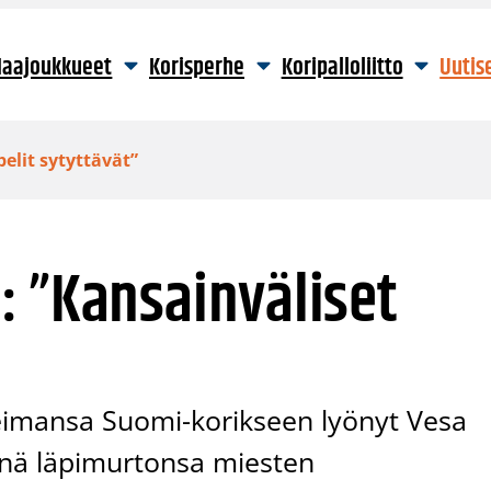
aajoukkueet
Korisperhe
Koripalloliitto
Uutis
elit sytyttävät”
: ”Kansainväliset
eimansa Suomi-korikseen lyönyt Vesa
änä läpimurtonsa miesten