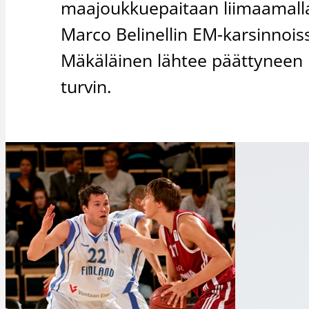
maajoukkuepaitaan liimaamalla 
Marco Belinellin EM-karsinno
Mäkäläinen lähtee päättyneen
turvin.