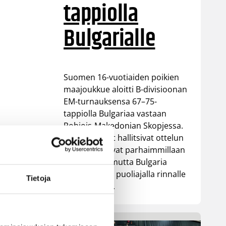
tappiolla
Bulgarialle
Suomen 16-vuotiaiden poikien
maajoukkue aloitti B-divisioonan
EM-turnauksensa 67–75-
tappiolla Bulgariaa vastaan
Pohjois-Makedonian Skopjessa.
Sudenpennut hallitsivat ottelun
alkua ja johtivat parhaimmillaan
13 pisteellä, mutta Bulgaria
nousi toisella puoliajalla rinnalle
Tietoja
ja lopulta ohi.