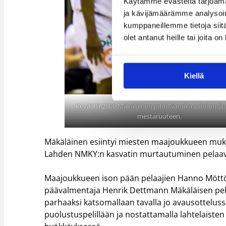
Käytämme evästeitä tarjoama
ja kävijämäärämme analysoim
kumppaneillemme tietoja siitä
olet antanut heille tai joita o
Kiellä
Keväällä 2009 Mäkäläinen johti Namika Lahden 
mestaruuteen.
Mäkäläinen esiintyi miesten maajoukkueen muk
Lahden NMKY:n kasvatin murtautuminen pelaava
Maajoukkueen ison pään pelaajien Hanno Möttö
päävalmentaja Henrik Dettmann Mäkäläisen pel
parhaaksi katsomallaan tavalla jo avausottelus
puolustuspelillään ja nostattamalla lahtelaiste