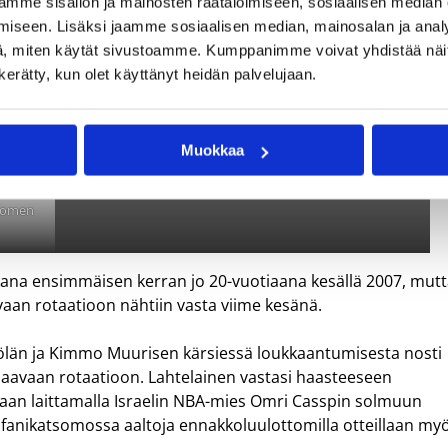
mme sisällön ja mainosten räätälöimiseen, sosiaalisen median
iseen. Lisäksi jaamme sosiaalisen median, mainosalan ja analy
, miten käytät sivustoamme. Kumppanimme voivat yhdistää näitä t
Tässä kuvassa Mäkäläisen pelityyliä ihastelee Italian NBA-
n kerätty, kun olet käyttänyt heidän palvelujaan.
mies Marco Belinelli. Kuvat: Tomi Kaminen, Francois
Perthuis ja Kimmo Metsälä.
Muokkaa
Suomen
ana ensimmäisen kerran jo 20-vuotiaana kesällä 2007, mut
an rotaatioon nähtiin vasta viime kesänä.
län ja Kimmo Muurisen kärsiessä loukkaantumisesta nosti
aavaan rotaatioon. Lahtelainen vastasi haasteeseen
saan laittamalla Israelin NBA-mies Omri Casspin solmuun
n fanikatsomossa aaltoja ennakkoluulottomilla otteillaan my