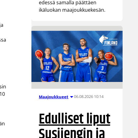
edessä samalla päättäen
ikäluokan maajoukkuekesän.
ja
ssa
sin
010
06.08.2026 10:14
Maajoukkueet
Edulliset liput
ään
Susijengin ja