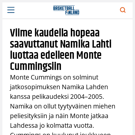
Siirry
sisältöön
Viime kaudella hopeaa
saavuttanut Namika Lahti
luottaa edelleen Monte
Cummingsiin
Monte Cummings on solminut
jatkosopimuksen Namika Lahden
kanssa pelikaudeksi 2004–2005.
Namika on ollut tyytyväinen miehen
peliesityksiin ja näin Monte jatkaa
Lahdessa jo kolmatta vuotta.
Cummings on kuulunut joukkueen