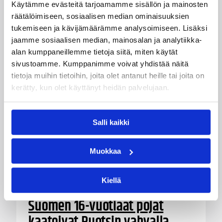
voittoja.
Käytämme evästeitä tarjoamamme sisällön ja mainosten
räätälöimiseen, sosiaalisen median ominaisuuksien
tukemiseen ja kävijämäärämme analysoimiseen. Lisäksi
jaamme sosiaalisen median, mainosalan ja analytiikka-
alan kumppaneillemme tietoja siitä, miten käytät
sivustoamme. Kumppanimme voivat yhdistää näitä
tietoja muihin tietoihin, joita olet antanut heille tai joita on
kerätty, kun olet käyttänyt heidän palvelujaan.
Salli kaikki
Muokkaa
Kiellä
08.08.2026 22:56
EM-kilpailut
Suomen 16-vuotiaat pojat