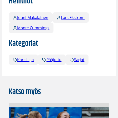
Henkilöt
Jouni Mäkäläinen
Lars Ekström
Monte Cummings
Kategoriat
Korisliiga
Pääjuttu
Sarjat
Katso myös