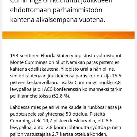
ehdottomaan parhaimmistoon
kahtena aikaisempana vuotena.
193-senttinen Florida Staten yliopistosta valmistunut
Monte Cummings on ollut Namikan paras pistemies
kahtena edelliskautena. Yliopisto uralla hän oli ns.
seniorikautenaan joukkueensa paras korintekijä 15,5
pisteen keskiarvollaan. Lisäksi Cummings noukki 3,8
levypalloa ja oli ACC-konferenssin kolmanneksi tarkin
pelitilanneheitoissa (52,8 %).
Lahdessa mies pelasi viime kaudella runkosarjassa ja
pudotuspeleissä yhteensä 50 ottelua. Pisteitä
Cummings teki 19,7 pisteen keskiarvolla, otti 8,6
levypalloa, antoi 2,8 koriin johtanutta syöttöä ja riisti
pallon vastustajalta 2,7 kertaa ottelua kohden.