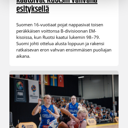
kaatoivat Ruotsin vahvalla
esityksellä
Suomen 16-vuotiaat pojat nappasivat toisen
peräkkäisen voittonsa B-divisioonan EM-
kisoissa, kun Ruotsi kaatui lukemin 98–79.
Suomi johti ottelua alusta loppuun ja rakensi
ratkaisevan eron vahvan ensimmäisen puoliajan
aikana.