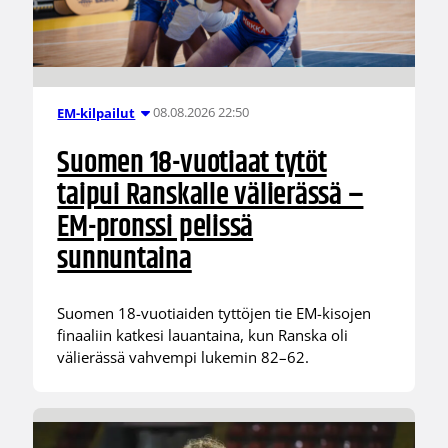
08.08.2026 22:50
EM-kilpailut
Suomen 18-vuotiaat tytöt
taipui Ranskalle välierässä –
EM-pronssi pelissä
sunnuntaina
Suomen 18-vuotiaiden tyttöjen tie EM-kisojen
finaaliin katkesi lauantaina, kun Ranska oli
välierässä vahvempi lukemin 82–62.