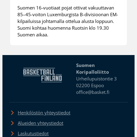
Suomen 16-vuotiaat pojat ottivat vakuuttavan
85–45-voiton Luxemburgista B-divisioonan EM-
kilpailuissa johtamalla ottelua alusta loppuun.
Suomi kohtaa huomenna Ruotsin klo 19.30
Suomen aikaa.
Suomen
Koripalloliitto
Urheilupuistontie 3
02200 Espoo
office@basket.fi
Henkilöstön yhteystiedot
Alueiden yhteystiedot
Laskutustiedot