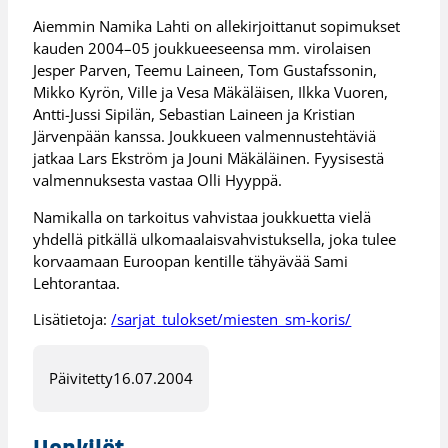
Aiemmin Namika Lahti on allekirjoittanut sopimukset
kauden 2004–05 joukkueeseensa mm. virolaisen
Jesper Parven, Teemu Laineen, Tom Gustafssonin,
Mikko Kyrön, Ville ja Vesa Mäkäläisen, Ilkka Vuoren,
Antti-Jussi Sipilän, Sebastian Laineen ja Kristian
Järvenpään kanssa. Joukkueen valmennustehtäviä
jatkaa Lars Ekström ja Jouni Mäkäläinen. Fyysisestä
valmennuksesta vastaa Olli Hyyppä.
Namikalla on tarkoitus vahvistaa joukkuetta vielä
yhdellä pitkällä ulkomaalaisvahvistuksella, joka tulee
korvaamaan Euroopan kentille tähyävää Sami
Lehtorantaa.
Lisätietoja:
/sarjat_tulokset/miesten_sm-koris/
Päivitetty
16.07.2004