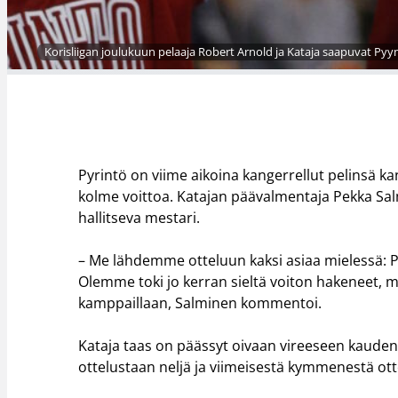
Korisliigan joulukuun pelaaja Robert Arnold ja Kataja saapuvat P
Pyrintö on viime aikoina kangerrellut pelinsä k
kolme voittoa. Katajan päävalmentaja Pekka Salm
hallitseva mestari.
– Me lähdemme otteluun kaksi asiaa mielessä: Py
Olemme toki jo kerran sieltä voiton hakeneet, mu
kamppaillaan, Salminen kommentoi.
Kataja taas on päässyt oivaan vireeseen kauden 
ottelustaan neljä ja viimeisestä kymmenestä ot