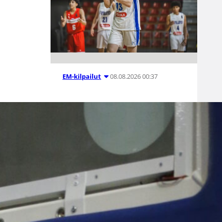
08.08.2026 00:37
EM-kilpailut
Suomen 16-
vuotiaat pojat
voittivat
Luxemburgin
– EM-kisojen