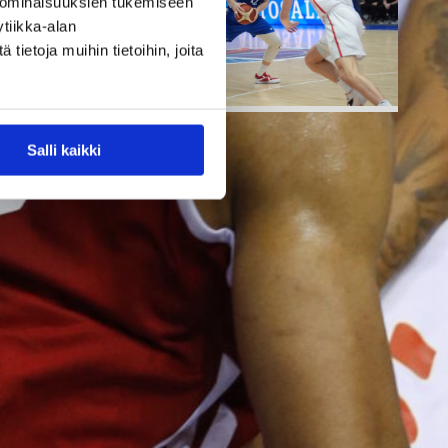
 ominaisuuksien tukemiseen
tiikka-alan
ietoja muihin tietoihin, joita
Salli kaikki
07.08.2026 09:23
Korisliiga
Daniel Dolenc
KTP-Basketin
haaviin
Dolenc on rakentanut pitkän
ammattilaisuran Suomen lisäksi