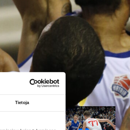
parempi
Tukholmassa
Susiladies päätti Tukholmassa
pelatun kahden ottelun
mittaisen miniturnauksen
tappioon, kun Ruotsi oli parempi
loppulukemin 73-68 (33-47).
Suomi pelaa seuraavan kerran
ensi viikonloppuna Helsingissä.
Tietoja