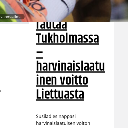
puolustus
Kuvanmaailma.
rautaa
Tukholmassa
–
harvinaislaatu
inen voitto
Liettuasta
a
ä
Susiladies nappasi
harvinaislaatuisen voiton