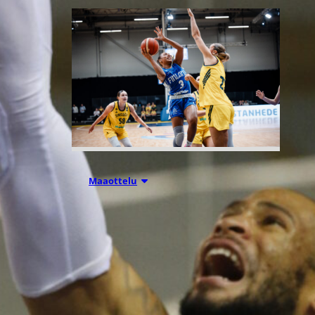
07.08.2026 21:42
Maaottelu
Ruotsi piirun
verran
Susiladiesia