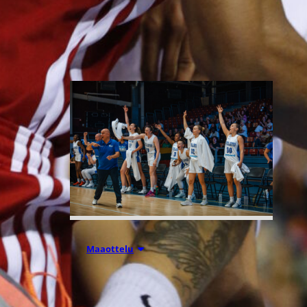
Ranskassa, Itävallassa,
Liettuassa, Romaniassa,
Bosniassa ja viimeksi Islannissa.
06.08.2026 21:44
Maaottelu
Susiladiesin