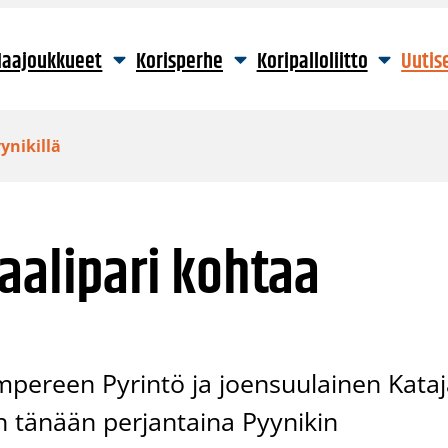
aajoukkueet
Korisperhe
Koripalloliitto
Uutis
ynikillä
aalipari kohtaa
mpereen Pyrintö ja joensuulainen Kata
an tänään perjantaina Pyynikin