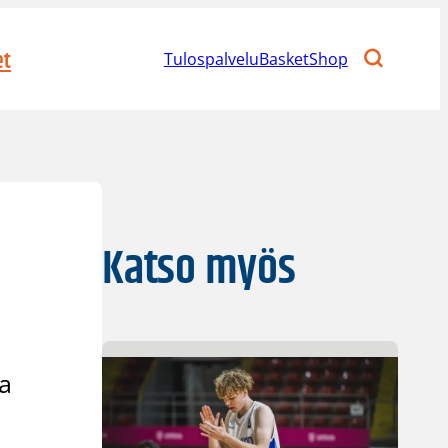
et
Tulospalvelu
BasketShop
Katso myös
ja