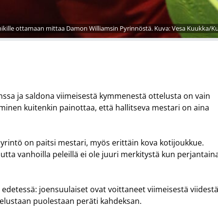
yynikille ottamaan mittaa Damon Williamsin Pyrinnöstä. Kuva: Vesa Kuukka/
anssa ja saldona viimeisestä kymmenestä ottelusta on vain
inen kuitenkin painottaa, että hallitseva mestari on aina
rintö on paitsi mestari, myös erittäin kova kotijoukkue.
tta vanhoilla peleillä ei ole juuri merkitystä kun perjantain
edetessä: joensuulaiset ovat voittaneet viimeisestä viidest
telustaan puolestaan peräti kahdeksan.