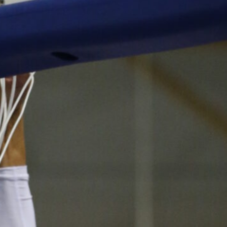
voittotili
aukesi
vakuuttavalla
pelillä
Suomen 16-vuotiaat pojat
ottivat vakuuttavan 85–45-voiton
Luxemburgista B-divisioonan
EM-kilpailuissa johtamalla
ottelua alusta loppuun. Suomi
kohtaa huomenna Ruotsin klo
19.30 Suomen aikaa.