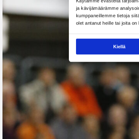
Käytämme evästeitä tarjoama
ja kävijämäärämme analysoim
kumppaneillemme tietoja siitä
olet antanut heille tai joita o
Kiellä