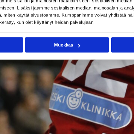
mme sisällön ja mainosten räätälöimiseen, sosiaalisen median
iseen. Lisäksi jaamme sosiaalisen median, mainosalan ja analy
, miten käytät sivustoamme. Kumppanimme voivat yhdistää näitä t
n kerätty, kun olet käyttänyt heidän palvelujaan.
Muokkaa