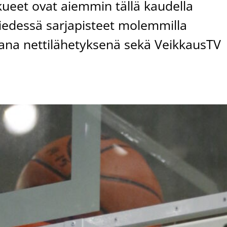
ukkueet ovat aiemmin tällä kaudella
iedessä sarjapisteet molemmilla
orana nettilähetyksenä sekä VeikkausTV