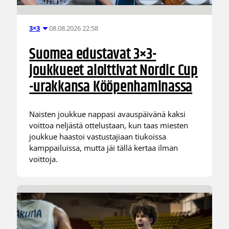
08.08.2026 22:58
3×3
Suomea edustavat 3×3-
joukkueet aloittivat Nordic Cup
-urakkansa Kööpenhaminassa
Naisten joukkue nappasi avauspäivänä kaksi
voittoa neljästä ottelustaan, kun taas miesten
joukkue haastoi vastustajiaan tiukoissa
kamppailuissa, mutta jäi tällä kertaa ilman
voittoja.