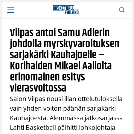
Siirry
sisältöön
Vilpas antoi Samu Adlerin
johdolla myrskyvaroituksen
sarjakärki Kauhajoelle –
Korihaiden Mikael Aallolta
erinomainen esitys
vierasvoitossa
Salon Vilpas nousi illan ottelutuloksella
vain yhden voiton päähän sarjakärki
Kauhajoesta. Alemmassa jatkosarjassa
Lahti Basketball päihitti lohkojohtaja