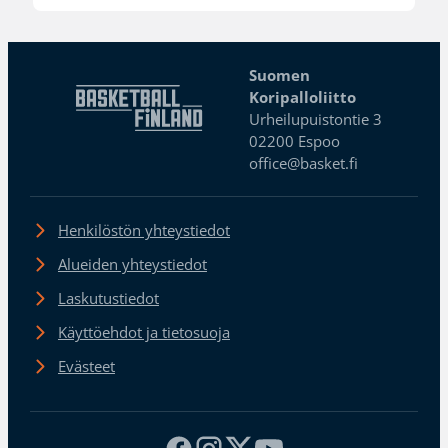
Suomen
Koripalloliitto
Urheilupuistontie 3
02200 Espoo
office@basket.fi
Henkilöstön yhteystiedot
Alueiden yhteystiedot
Laskutustiedot
Käyttöehdot ja tietosuoja
Evästeet