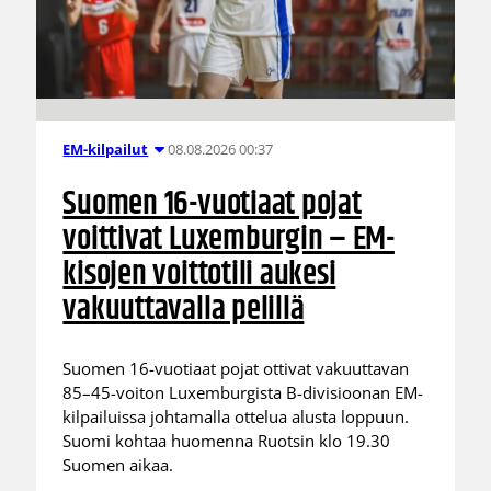
08.08.2026 00:37
EM-kilpailut
Suomen 16-vuotiaat pojat
voittivat Luxemburgin – EM-
kisojen voittotili aukesi
vakuuttavalla pelillä
Suomen 16-vuotiaat pojat ottivat vakuuttavan
85–45-voiton Luxemburgista B-divisioonan EM-
kilpailuissa johtamalla ottelua alusta loppuun.
Suomi kohtaa huomenna Ruotsin klo 19.30
Suomen aikaa.