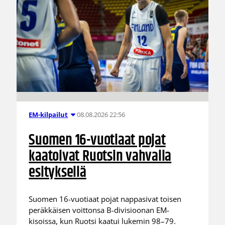
08.08.2026 22:56
EM-kilpailut
Suomen 16-vuotiaat pojat
kaatoivat Ruotsin vahvalla
esityksellä
Suomen 16-vuotiaat pojat nappasivat toisen
peräkkäisen voittonsa B-divisioonan EM-
kisoissa, kun Ruotsi kaatui lukemin 98–79.