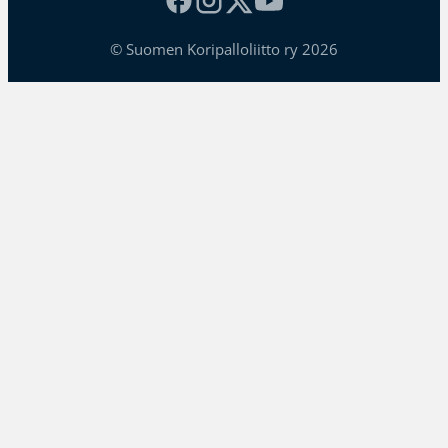
© Suomen Koripalloliitto ry 2026