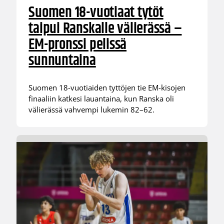
Suomen 18-vuotiaat tytöt
taipui Ranskalle välierässä –
EM-pronssi pelissä
sunnuntaina
Suomen 18-vuotiaiden tyttöjen tie EM-kisojen
finaaliin katkesi lauantaina, kun Ranska oli
välierässä vahvempi lukemin 82–62.