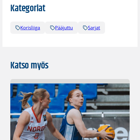
Kategoriat
Korisliiga
Pääjuttu
Sarjat
Katso myös