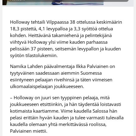
Holloway tehtaili Vilppaassa 38 ottelussa keskimäärin
18,3 pistettä, 4,1 levypalloa ja 3,3 syöttöä ottelua
kohden. Heittävänä takamiehenä ja pelintekijänä
viihtyvä Holloway ylsi viime kauden parhaassa
pelissään 37 pisteen, seitsemän levypallon ja kuuden
syötön tilastolukemiin.
Namika Lahden päävalmentaja Ilkka Palviainen on
tyytyväinen saadessaan aiemmin Suomessa
esiintyneen pelaajan riveihinsä ja täten viimeisen
ulkomaalaispelaajan joukkueeseen.
– Holloway on juuri sen tyyppinen pelaaja, mitä
joukkueeseen etsittiinkin, ja hän täydentää loistavasti
kotimaista kaartiamme. Viime kaudella Salossa hän
pelasi erittäin hyvän kauden ja tulee varmasti tulevalla
kaudella olemaan yhtä merkittävässä roolissa,
Palviainen miettii.