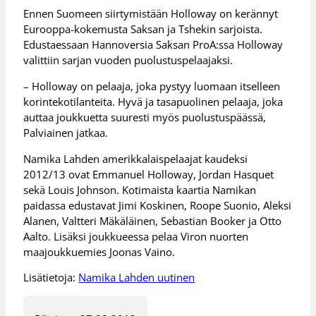
Ennen Suomeen siirtymistään Holloway on kerännyt
Eurooppa-kokemusta Saksan ja Tshekin sarjoista.
Edustaessaan Hannoversia Saksan ProA:ssa Holloway
valittiin sarjan vuoden puolustuspelaajaksi.
– Holloway on pelaaja, joka pystyy luomaan itselleen
korintekotilanteita. Hyvä ja tasapuolinen pelaaja, joka
auttaa joukkuetta suuresti myös puolustuspäässä,
Palviainen jatkaa.
Namika Lahden amerikkalaispelaajat kaudeksi
2012/13 ovat Emmanuel Holloway, Jordan Hasquet
sekä Louis Johnson. Kotimaista kaartia Namikan
paidassa edustavat Jimi Koskinen, Roope Suonio, Aleksi
Alanen, Valtteri Mäkäläinen, Sebastian Booker ja Otto
Aalto. Lisäksi joukkueessa pelaa Viron nuorten
maajoukkuemies Joonas Vaino.
Lisätietoja:
Namika Lahden uutinen