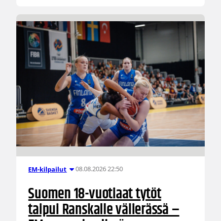
08.08.2026 22:50
EM-kilpailut
Suomen 18-vuotiaat tytöt
taipui Ranskalle välierässä –