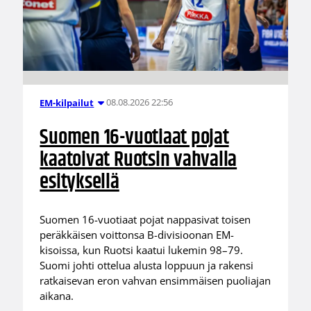
08.08.2026 22:56
EM-kilpailut
Suomen 16-vuotiaat pojat
kaatoivat Ruotsin vahvalla
esityksellä
Suomen 16-vuotiaat pojat nappasivat toisen
peräkkäisen voittonsa B-divisioonan EM-
kisoissa, kun Ruotsi kaatui lukemin 98–79.
Suomi johti ottelua alusta loppuun ja rakensi
ratkaisevan eron vahvan ensimmäisen puoliajan
aikana.