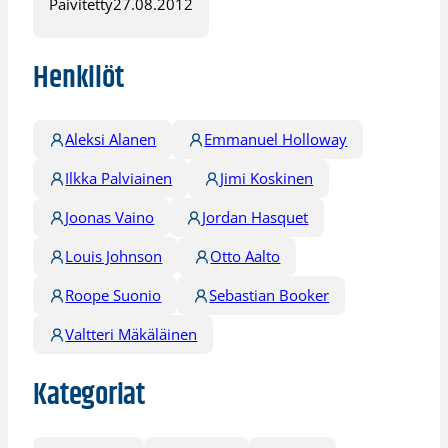
Päivitetty
27.08.2012
Henkilöt
Aleksi Alanen
Emmanuel Holloway
Ilkka Palviainen
Jimi Koskinen
Joonas Vaino
Jordan Hasquet
Louis Johnson
Otto Aalto
Roope Suonio
Sebastian Booker
Valtteri Mäkäläinen
Kategoriat