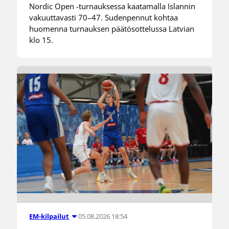
Nordic Open -turnauksessa kaatamalla Islannin
vakuuttavasti 70–47. Sudenpennut kohtaa
huomenna turnauksen päätösottelussa Latvian
klo 15.
05.08.2026 18:54
EM-kilpailut