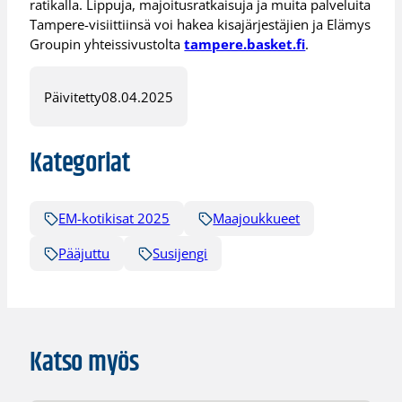
ratikalla. Lippuja, majoitusratkaisuja ja muita palveluita
Tampere-visiittiinsä voi hakea kisajärjestäjien ja Elämys
Groupin yhteissivustolta
tampere.basket.fi
.
Päivitetty
08.04.2025
Kategoriat
EM-kotikisat 2025
Maajoukkueet
Pääjuttu
Susijengi
Katso myös