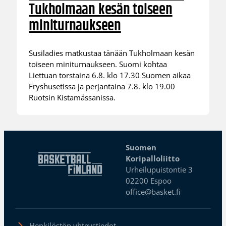
Tukholmaan kesän toiseen
miniturnaukseen
Susiladies matkustaa tänään Tukholmaan kesän
toiseen miniturnaukseen. Suomi kohtaa
Liettuan torstaina 6.8. klo 17.30 Suomen aikaa
Fryshusetissa ja perjantaina 7.8. klo 19.00
Ruotsin Kistamässanissa.
Suomen
Koripalloliitto
Urheilupuistontie 3
02200 Espoo
office@basket.fi
Henkilöstön yhteystiedot