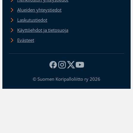
Alueiden yhteystiedot
Laskutustiedot
Käyttöehdot ja tietosuoja
Evästeet
© Suomen Koripalloliitto ry 2026