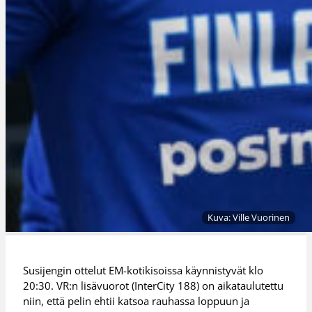
Kuva: Ville Vuorinen
Susijengin ottelut EM-kotikisoissa käynnistyvät klo
20:30. VR:n lisävuorot (InterCity 188) on aikataulutettu
niin, että pelin ehtii katsoa rauhassa loppuun ja