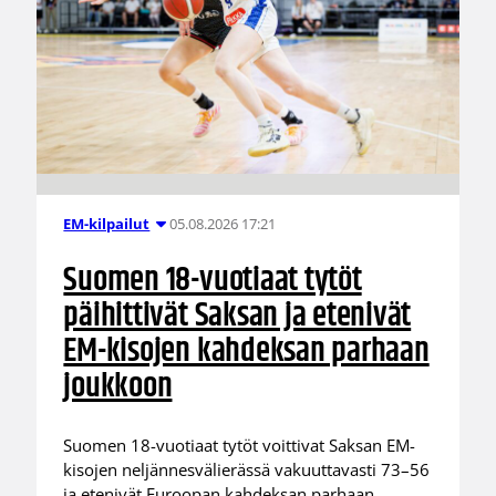
05.08.2026 17:21
EM-kilpailut
Suomen 18-vuotiaat tytöt
päihittivät Saksan ja etenivät
EM-kisojen kahdeksan parhaan
joukkoon
Suomen 18-vuotiaat tytöt voittivat Saksan EM-
kisojen neljännesvälierässä vakuuttavasti 73–56
ja etenivät Euroopan kahdeksan parhaan