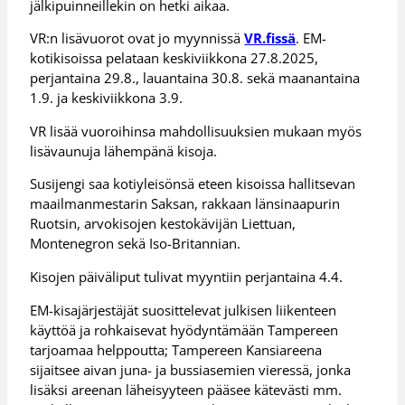
jälkipuinneillekin on hetki aikaa.
VR:n lisävuorot ovat jo myynnissä
VR.fissä
. EM-
kotikisoissa pelataan keskiviikkona 27.8.2025,
perjantaina 29.8., lauantaina 30.8. sekä maanantaina
1.9. ja keskiviikkona 3.9.
VR lisää vuoroihinsa mahdollisuuksien mukaan myös
lisävaunuja lähempänä kisoja.
Susijengi saa kotiyleisönsä eteen kisoissa hallitsevan
maailmanmestarin Saksan, rakkaan länsinaapurin
Ruotsin, arvokisojen kestokävijän Liettuan,
Montenegron sekä Iso-Britannian.
Kisojen päiväliput tulivat myyntiin perjantaina 4.4.
EM-kisajärjestäjät suosittelevat julkisen liikenteen
käyttöä ja rohkaisevat hyödyntämään Tampereen
tarjoamaa helppoutta; Tampereen Kansiareena
sijaitsee aivan juna- ja bussiasemien vieressä, jonka
lisäksi areenan läheisyyteen pääsee kätevästi mm.