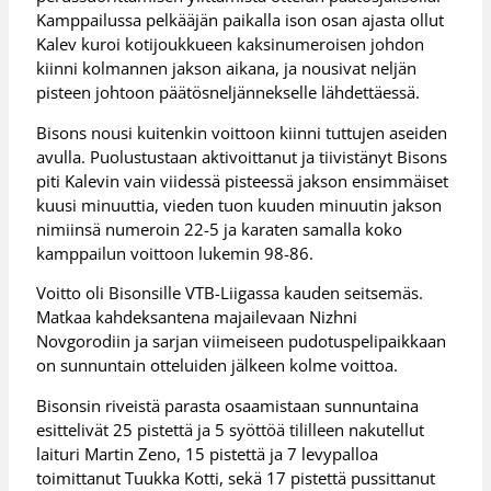
Kamppailussa pelkääjän paikalla ison osan ajasta ollut
Kalev kuroi kotijoukkueen kaksinumeroisen johdon
kiinni kolmannen jakson aikana, ja nousivat neljän
pisteen johtoon päätösneljännekselle lähdettäessä.
Bisons nousi kuitenkin voittoon kiinni tuttujen aseiden
avulla. Puolustustaan aktivoittanut ja tiivistänyt Bisons
piti Kalevin vain viidessä pisteessä jakson ensimmäiset
kuusi minuuttia, vieden tuon kuuden minuutin jakson
nimiinsä numeroin 22-5 ja karaten samalla koko
kamppailun voittoon lukemin 98-86.
Voitto oli Bisonsille VTB-Liigassa kauden seitsemäs.
Matkaa kahdeksantena majailevaan Nizhni
Novgorodiin ja sarjan viimeiseen pudotuspelipaikkaan
on sunnuntain otteluiden jälkeen kolme voittoa.
Bisonsin riveistä parasta osaamistaan sunnuntaina
esittelivät 25 pistettä ja 5 syöttöä tililleen nakutellut
laituri Martin Zeno, 15 pistettä ja 7 levypalloa
toimittanut Tuukka Kotti, sekä 17 pistettä pussittanut