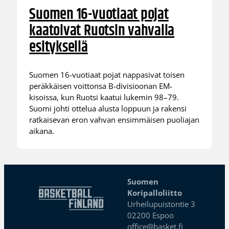
Suomen 16-vuotiaat pojat
kaatoivat Ruotsin vahvalla
esityksellä
Suomen 16-vuotiaat pojat nappasivat toisen
peräkkäisen voittonsa B-divisioonan EM-
kisoissa, kun Ruotsi kaatui lukemin 98–79.
Suomi johti ottelua alusta loppuun ja rakensi
ratkaisevan eron vahvan ensimmäisen puoliajan
aikana.
Suomen
Koripalloliitto
Urheilupuistontie 3
02200 Espoo
office@basket.fi