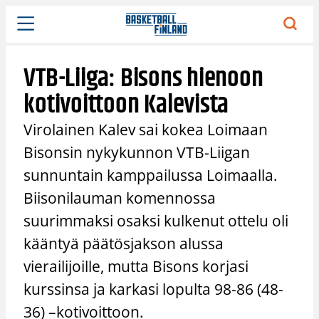
Siirry
sisältöön
VTB-Liiga: Bisons hienoon
kotivoittoon Kalevista
Virolainen Kalev sai kokea Loimaan
Bisonsin nykykunnon VTB-Liigan
sunnuntain kamppailussa Loimaalla.
Biisonilauman komennossa
suurimmaksi osaksi kulkenut ottelu oli
kääntyä päätösjakson alussa
vierailijoille, mutta Bisons korjasi
kurssinsa ja karkasi lopulta 98-86 (48-
36) –kotivoittoon.