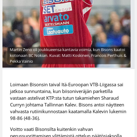
Martin Zeno oli joukkueensa kantavia voimia, kun Bisons kaatoi
kotonaan BC Nokian. Kuvat: Matti Koskinen, Francois Perthuis &
Pekka Vainio
Loimaan Bisonsin taival Itä-Euroopan VTB-Liigassa sai
jatkoa sunnuntaina, kun biisoniveräjän parketilla
vastaan astelivat KTP:sta tutun takamiehen Sharaud
Curryn johtama Tallinnan Kalev. Bisons antoi näytteen
vahvasta rutiinikunnostaan kaatamalla Kalevin lukemin
98-86 (48-36).
Voitto vaati Bisonsilta kuitenkin vahvan
perussuorittamisen ylittämistä ottelun päätösjaksolla.