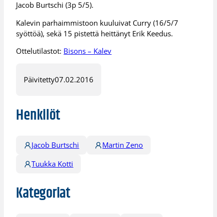
Jacob Burtschi (3p 5/5).
Kalevin parhaimmistoon kuuluivat Curry (16/5/7
syöttöä), sekä 15 pistettä heittänyt Erik Keedus.
Ottelutilastot:
Bisons – Kalev
Päivitetty
07.02.2016
Henkilöt
Jacob Burtschi
Martin Zeno
Tuukka Kotti
Kategoriat