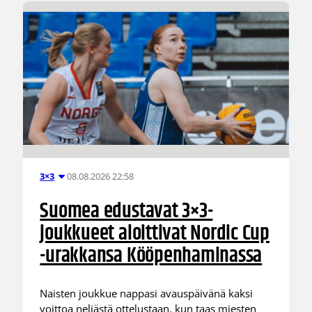
08.08.2026 22:58
3×3
Suomea edustavat 3×3-
joukkueet aloittivat Nordic Cup
-urakkansa Kööpenhaminassa
Naisten joukkue nappasi avauspäivänä kaksi
voittoa neljästä ottelustaan, kun taas miesten