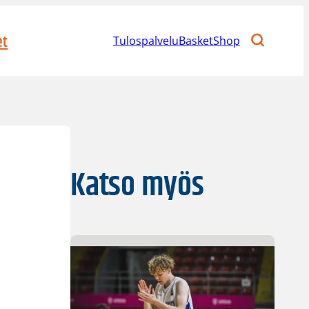
et
Tulospalvelu
BasketShop
Katso myös