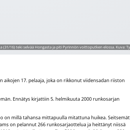
a (31/16) teki selvää Hongasta ja piti Pyrinnön voittoputken elossa. Kuva: 
 aikojen 17. pelaaja, joka on rikkonut viidensadan riiston
emän. Ennätys kirjattiin 5. helmikuuta 2000 runkosarjan
elo on millä tahansa mittapuulla mitattuna huikea. Seitsemät
ams on pelannut 266 runkosarjaottelua ja heittänyt niissä