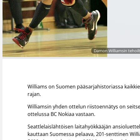
Damon Williamsin tehoilt
Williams on Suomen pääsarjahistoriassa kaikkien
rajan.
Williamsin yhden ottelun riistoennätys on seits
ottelussa BC Nokiaa vastaan.
Seattlelaislähtöisen laitahyökkääjän ansioluett
kauttaan Suomessa pelaava, 201-senttinen Willi