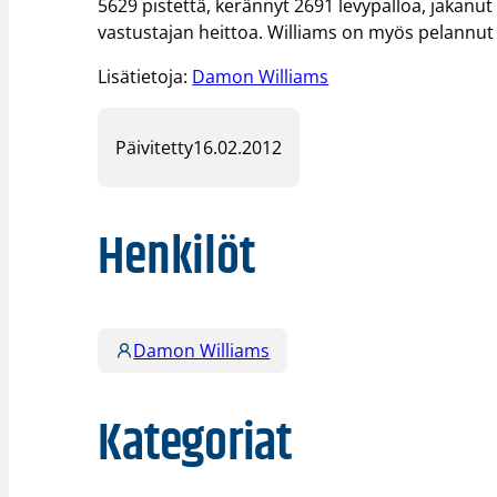
5629 pistettä, kerännyt 2691 levypalloa, jakanut
vastustajan heittoa. Williams on myös pelannut 2
Lisätietoja:
Damon Williams
Päivitetty
16.02.2012
Henkilöt
Damon Williams
Kategoriat