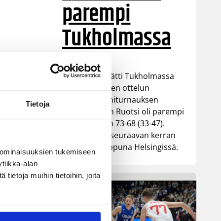
parempi
Tukholmassa
Susiladies päätti Tukholmassa
pelatun kahden ottelun
mittaisen miniturnauksen
Tietoja
tappioon, kun Ruotsi oli parempi
loppulukemin 73-68 (33-47).
Suomi pelaa seuraavan kerran
ensi viikonloppuna Helsingissä.
 ominaisuuksien tukemiseen
tiikka-alan
ietoja muihin tietoihin, joita