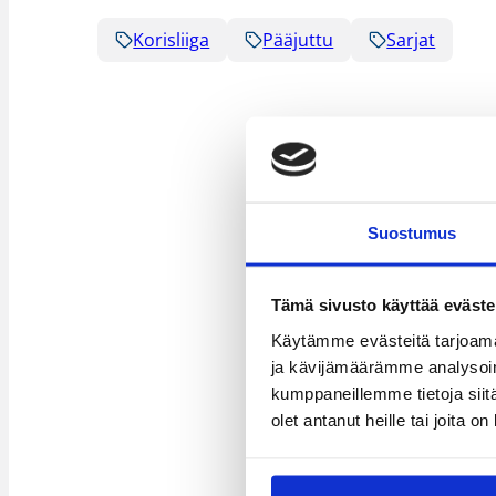
Korisliiga
Pääjuttu
Sarjat
Suostumus
Tämä sivusto käyttää eväste
Käytämme evästeitä tarjoama
ja kävijämäärämme analysoim
kumppaneillemme tietoja siitä
olet antanut heille tai joita o