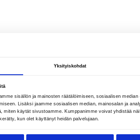
Yksityiskohdat
itä
mme sisällön ja mainosten räätälöimiseen, sosiaalisen median
iseen. Lisäksi jaamme sosiaalisen median, mainosalan ja analy
, miten käytät sivustoamme. Kumppanimme voivat yhdistää näitä t
n kerätty, kun olet käyttänyt heidän palvelujaan.