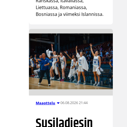
Ranskassa, Itävallassa,
Liettuassa, Romaniassa,
Bosniassa ja viimeksi Islannissa.
06.08.2026 21:44
Maaottelu
Susiladiesin