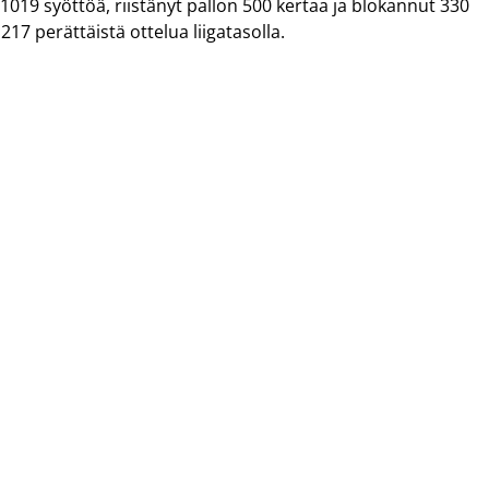
 1019 syöttöä, riistänyt pallon 500 kertaa ja blokannut 330
17 perättäistä ottelua liigatasolla.