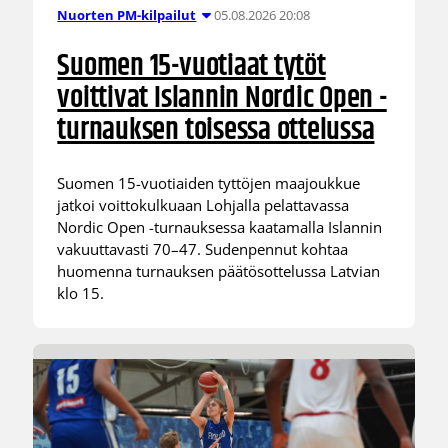
05.08.2026 20:08
Nuorten PM-kilpailut
Suomen 15-vuotiaat tytöt
voittivat Islannin Nordic Open -
turnauksen toisessa ottelussa
Suomen 15-vuotiaiden tyttöjen maajoukkue
jatkoi voittokulkuaan Lohjalla pelattavassa
Nordic Open -turnauksessa kaatamalla Islannin
vakuuttavasti 70–47. Sudenpennut kohtaa
huomenna turnauksen päätösottelussa Latvian
klo 15.