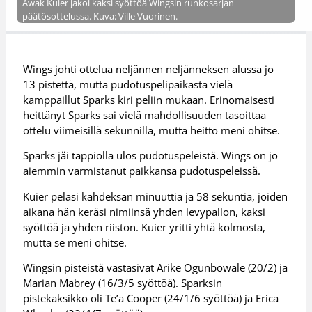
Awak Kuier jakoi kaksi syöttöä Wingsin runkosarjan
päätösottelussa. Kuva: Ville Vuorinen.
Wings johti ottelua neljännen neljänneksen alussa jo
13 pistettä, mutta pudotuspelipaikasta vielä
kamppaillut Sparks kiri peliin mukaan. Erinomaisesti
heittänyt Sparks sai vielä mahdollisuuden tasoittaa
ottelu viimeisillä sekunnilla, mutta heitto meni ohitse.
Sparks jäi tappiolla ulos pudotuspeleistä. Wings on jo
aiemmin varmistanut paikkansa pudotuspeleissä.
Kuier pelasi kahdeksan minuuttia ja 58 sekuntia, joiden
aikana hän keräsi nimiinsä yhden levypallon, kaksi
syöttöä ja yhden riiston. Kuier yritti yhtä kolmosta,
mutta se meni ohitse.
Wingsin pisteistä vastasivat Arike Ogunbowale (20/2) ja
Marian Mabrey (16/3/5 syöttöä). Sparksin
pistekaksikko oli Te’a Cooper (24/1/6 syöttöä) ja Erica