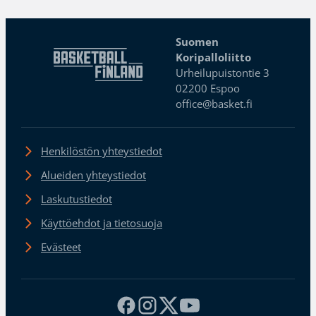
Suomen
Koripalloliitto
Urheilupuistontie 3
02200 Espoo
office@basket.fi
Henkilöstön yhteystiedot
Alueiden yhteystiedot
Laskutustiedot
Käyttöehdot ja tietosuoja
Evästeet