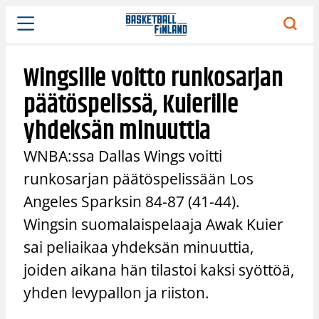
Siirry
sisältöön
Wingsille voitto runkosarjan
päätöspelissä, Kuierille
yhdeksän minuuttia
WNBA:ssa Dallas Wings voitti
runkosarjan päätöspelissään Los
Angeles Sparksin 84-87 (41-44).
Wingsin suomalaispelaaja Awak Kuier
sai peliaikaa yhdeksän minuuttia,
joiden aikana hän tilastoi kaksi syöttöä,
yhden levypallon ja riiston.