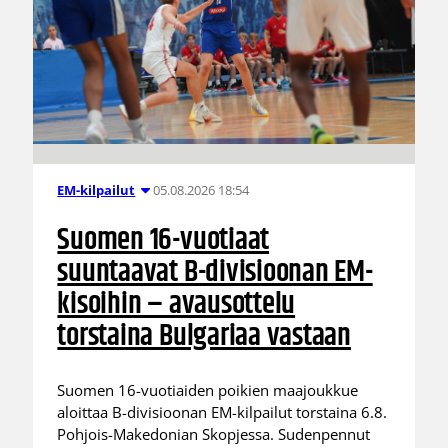
05.08.2026 18:54
EM-kilpailut
Suomen 16-vuotiaat
suuntaavat B-divisioonan EM-
kisoihin – avausottelu
torstaina Bulgariaa vastaan
Suomen 16-vuotiaiden poikien maajoukkue
aloittaa B-divisioonan EM-kilpailut torstaina 6.8.
Pohjois-Makedonian Skopjessa. Sudenpennut