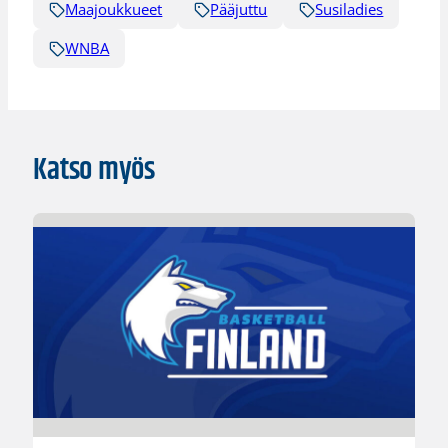
Maajoukkueet
Pääjuttu
Susiladies
WNBA
Katso myös