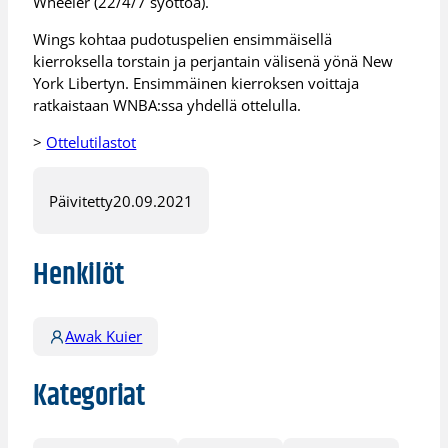
Wheeler (22/4/7 syöttöä).
Wings kohtaa pudotuspelien ensimmäisellä
kierroksella torstain ja perjantain välisenä yönä New
York Libertyn. Ensimmäinen kierroksen voittaja
ratkaistaan WNBA:ssa yhdellä ottelulla.
>
Ottelutilastot
Päivitetty
20.09.2021
Henkilöt
Awak Kuier
Kategoriat