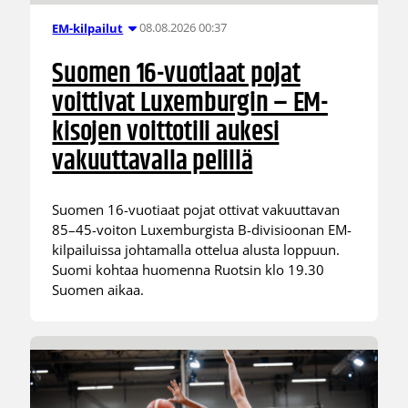
08.08.2026 00:37
EM-kilpailut
Suomen 16-vuotiaat pojat
voittivat Luxemburgin – EM-
kisojen voittotili aukesi
vakuuttavalla pelillä
Suomen 16-vuotiaat pojat ottivat vakuuttavan
85–45-voiton Luxemburgista B-divisioonan EM-
kilpailuissa johtamalla ottelua alusta loppuun.
Suomi kohtaa huomenna Ruotsin klo 19.30
Suomen aikaa.