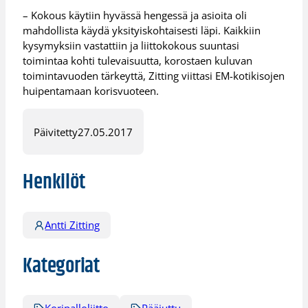
– Kokous käytiin hyvässä hengessä ja asioita oli
mahdollista käydä yksityiskohtaisesti läpi. Kaikkiin
kysymyksiin vastattiin ja liittokokous suuntasi
toimintaa kohti tulevaisuutta, korostaen kuluvan
toimintavuoden tärkeyttä, Zitting viittasi EM-kotikisojen
huipentamaan korisvuoteen.
Päivitetty
27.05.2017
Henkilöt
Antti Zitting
Kategoriat