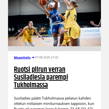
07.08.2026 21:42
Maaottelu
Ruotsi piirun verran
Susiladiesia parempi
Tukholmassa
Susiladies päätti Tukholmassa pelatun kahden
ottelun mittaisen miniturnauksen tappioon, kun
Ruotsi oli parempi loppulukemin 73-68 (33-47).