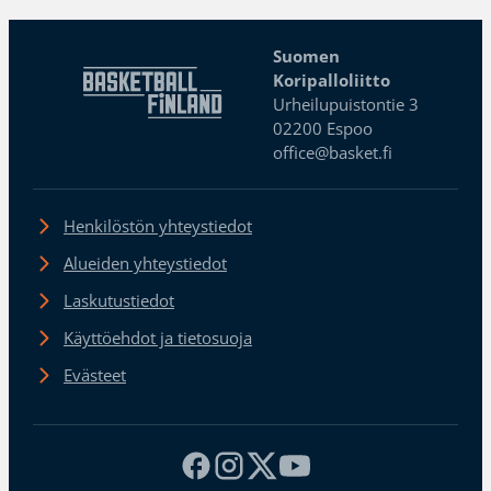
Suomen
Koripalloliitto
Urheilupuistontie 3
02200 Espoo
office@basket.fi
Henkilöstön yhteystiedot
Alueiden yhteystiedot
Laskutustiedot
Käyttöehdot ja tietosuoja
Evästeet