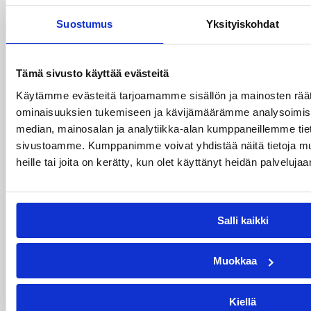
haaviin
Suostumus
Yksityiskohdat
Dolenc on rakentanut pitkän ammattilaisuran
Suomen lisäksi Ranskassa, Itävallassa,
Tämä sivusto käyttää evästeitä
Liettuassa, Romaniassa, Bosniassa ja viimeksi
Käytämme evästeitä tarjoamamme sisällön ja mainosten räät
Islannissa.
ominaisuuksien tukemiseen ja kävijämäärämme analysoimise
median, mainosalan ja analytiikka-alan kumppaneillemme tieto
sivustoamme. Kumppanimme voivat yhdistää näitä tietoja muihi
heille tai joita on kerätty, kun olet käyttänyt heidän palvelujaa
Salli kaikki
Muokkaa
Kiellä