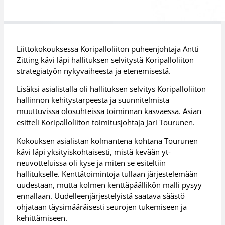
Liittokokouksessa Koripalloliiton puheenjohtaja Antti
Zitting kävi läpi hallituksen selvitystä Koripalloliiton
strategiatyön nykyvaiheesta ja etenemisestä.
Lisäksi asialistalla oli hallituksen selvitys Koripalloliiton
hallinnon kehitystarpeesta ja suunnitelmista
muuttuvissa olosuhteissa toiminnan kasvaessa. Asian
esitteli Koripalloliiton toimitusjohtaja Jari Tourunen.
Kokouksen asialistan kolmantena kohtana Tourunen
kävi läpi yksityiskohtaisesti, mistä kevään yt-
neuvotteluissa oli kyse ja miten se esiteltiin
hallitukselle. Kenttätoimintoja tullaan järjestelemään
uudestaan, mutta kolmen kenttäpäällikön malli pysyy
ennallaan. Uudelleenjärjestelyistä saatava säästö
ohjataan täysimääräisesti seurojen tukemiseen ja
kehittämiseen.