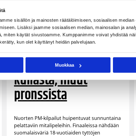
itä
mme sisällön ja mainosten räätälöimiseen, sosiaalisen median
iseen. Lisäksi jaamme sosiaalisen median, mainosalan ja analy
20.05.2007 00:00
Maajoukkue
, miten käytät sivustoamme. Kumppanimme voivat yhdistää näitä t
n kerätty, kun olet käyttänyt heidän palvelujaan.
Suomen 18-vuotiaat
tytöt pelaavat PM-
Muokkaa
kullasta, muut
pronssista
Nuorten PM-kilpailut huipentuvat sunnuntaina
pelattaviin mitalipeleihin. Finaaleissa nähdään
suomalaisväriä 18-vuotiaiden tyttöjen