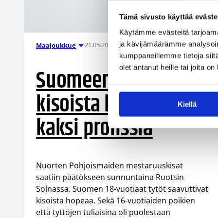
Tämä sivusto käyttää eväste
Käytämme evästeitä tarjoama
ja kävijämäärämme analysoim
21.05.2007 00:00
Maajoukkue
kumppaneillemme tietoja siitä
olet antanut heille tai joita o
Suomeen PM-
kisoista hopea ja
Kiellä
kaksi pronssia
Nuorten Pohjoismaiden mestaruuskisat
saatiin päätökseen sunnuntaina Ruotsin
Solnassa. Suomen 18-vuotiaat tytöt saavuttivat
kisoista hopeaa. Sekä 16-vuotiaiden poikien
että tyttöjen tuliaisina oli puolestaan