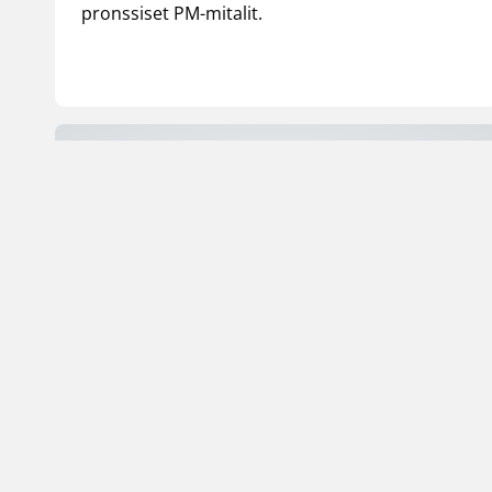
pronssiset PM-mitalit.
18.05.2007 00:00
Maajoukkue
Suomen 18-vuotiaille
voitot Norjasta ja