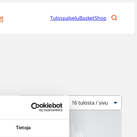
et
Tulospalvelu
BasketShop
Järjestys
Sivukoko
Tietoja