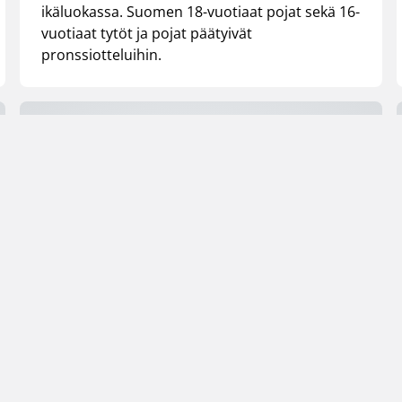
ikäluokassa. Suomen 18-vuotiaat pojat sekä 16-
vuotiaat tytöt ja pojat päätyivät
pronssiotteluihin.
17.05.2007 00:00
Maajoukkue
Tytöillä voitokkaat
PM-avaukset