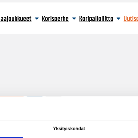
aajoukkueet
Korisperhe
Koripalloliitto
Uutis
15 hakutulosta
Yksityiskohdat