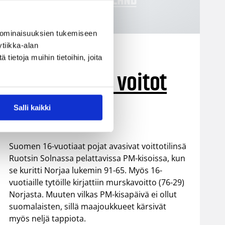
 ominaisuuksien tukemiseen
tiikka-alan
19.05.2007 00:00
Maajoukkue
ietoja muihin tietoihin, joita
16-vuotiaille voitot
Norjasta
Salli kaikki
Suomen 16-vuotiaat pojat avasivat voittotilinsä
Ruotsin Solnassa pelattavissa PM-kisoissa, kun
se kuritti Norjaa lukemin 91-65. Myös 16-
vuotiaille tytöille kirjattiin murskavoitto (76-29)
Norjasta. Muuten vilkas PM-kisapäivä ei ollut
suomalaisten, sillä maajoukkueet kärsivät
myös neljä tappiota.