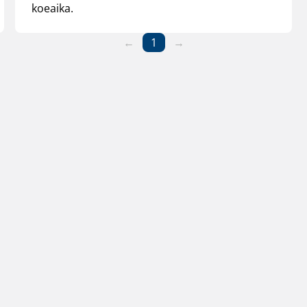
koeaika.
←
1
→
iitto
Henkilöstön yhteystiedot
Käyttöehdo
Alueiden yhteystiedot
Evästeet
Laskutustiedot