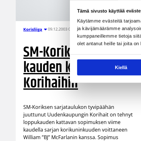
Tämä sivusto käyttää eväste
Käytämme evästeitä tarjoama
ja kävijämäärämme analysoim
09.12.2003 00:00
Korisliiga
kumppaneillemme tietoja siitä
olet antanut heille tai joita o
SM-Koriksen viime
kauden korikuningas
Kiellä
Korihaihin
SM-Koriksen sarjataulukon tyvipäähän
juuttunut Uudenkaupungin Korihait on tehnyt
loppukauden kattavan sopimuksen viime
kaudella sarjan korikuninkuuden voittaneen
William ”BJ” McFarlanin kanssa. Sopimus