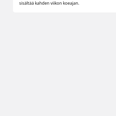
sisältää kahden viikon koeajan.
Suomen Koripallol
Urheilupuistontie 3
02200 Espoo
office@basket.fi