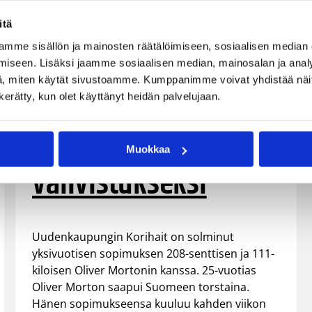
itä
mme sisällön ja mainosten räätälöimiseen, sosiaalisen median
iseen. Lisäksi jaamme sosiaalisen median, mainosalan ja analy
18.09.2003 00:00
Korisliiga
, miten käytät sivustoamme. Kumppanimme voivat yhdistää näitä t
n kerätty, kun olet käyttänyt heidän palvelujaan.
Oliver Morton
Korihaiden
Muokkaa
vahvistukseksi
Uudenkaupungin Korihait on solminut
yksivuotisen sopimuksen 208-senttisen ja 111-
kiloisen Oliver Mortonin kanssa. 25-vuotias
Oliver Morton saapui Suomeen torstaina.
Hänen sopimukseensa kuuluu kahden viikon