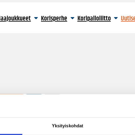
aajoukkueet
Korisperhe
Koripalloliitto
Uutis
2 hakutulosta
Yksityiskohdat