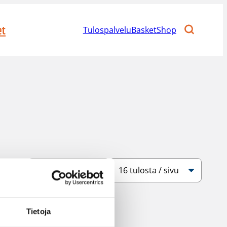
et
Tulospalvelu
BasketShop
Järjestys
Sivukoko
Tietoja