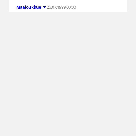
26.07.1999 00:00
Maajoukkue
Korisuhde jätti 17-vuotiaat
viimeisiksi Liettuassa
A-poikien koripallomaajoukkue kohtasi
Alytuksessa, Liettuassa pelatussa
kansainvälisessä turnauksessa Liettuan ykkös- ja
kakkosjoukkueet sekä Saksan. Tuliaisina
suomalaisryhmällä oli turnauksesta yksi voitto.