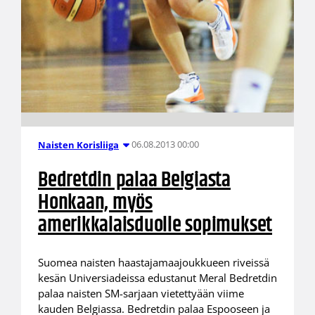
06.08.2013 00:00
Naisten Korisliiga
Bedretdin palaa Belgiasta
Honkaan, myös
amerikkalaisduolle sopimukset
Suomea naisten haastajamaajoukkueen riveissä
kesän Universiadeissa edustanut Meral Bedretdin
palaa naisten SM-sarjaan vietettyään viime
kauden Belgiassa. Bedretdin palaa Espooseen ja