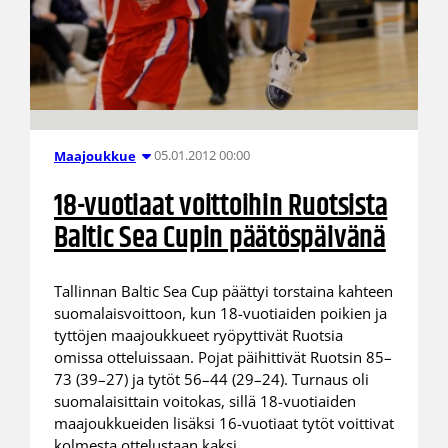
05.01.2012 00:00
Maajoukkue
18-vuotiaat voittoihin Ruotsista
Baltic Sea Cupin päätöspäivänä
Tallinnan Baltic Sea Cup päättyi torstaina kahteen
suomalaisvoittoon, kun 18-vuotiaiden poikien ja
tyttöjen maajoukkueet ryöpyttivät Ruotsia
omissa otteluissaan. Pojat päihittivät Ruotsin 85–
73 (39–27) ja tytöt 56–44 (29–24). Turnaus oli
suomalaisittain voitokas, sillä 18-vuotiaiden
maajoukkueiden lisäksi 16-vuotiaat tytöt voittivat
kolmesta ottelustaan kaksi.