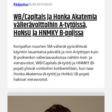
06.04.2013 00:00
Pääjuttu
WB/Capitals ja Honka Akatemia
välierävoittoihin A-tytöissä,
HoNsU ja HNMKY B-pojissa
Koripallon nuorten SM-välierät pyörähtivät
käyntiin lauantaina päivällä ja niin A-tyttöjen kuin
B-poikienkin välieräavauksissa nähtiin koti- ja
vierasvoitot. WB/Capitals (A-tytöt) ja HNMKY (B-
pojat) ylsivät voittoihin kotikentillään, kun taas
Honka Akatemia (A-tytöt) ja HoNsU (B-pojat)
hakivat vierasvoitot.