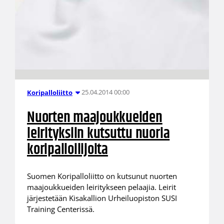
25.04.2014 00:00
Koripalloliitto
Nuorten maajoukkueiden
leirityksiin kutsuttu nuoria
koripalloilijoita
Suomen Koripalloliitto on kutsunut nuorten
maajoukkueiden leiritykseen pelaajia. Leirit
järjestetään Kisakallion Urheiluopiston SUSI
Training Centerissä.