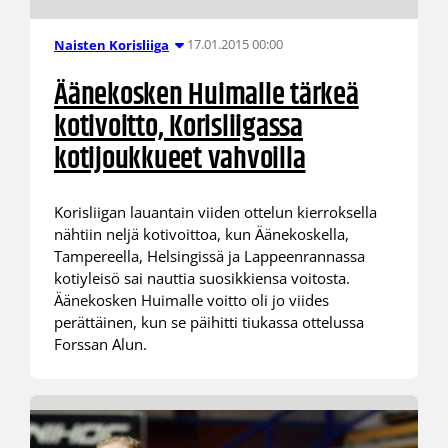
17.01.2015 00:00
Naisten Korisliiga
Äänekosken Huimalle tärkeä
kotivoitto, Korisliigassa
kotijoukkueet vahvoilla
Korisliigan lauantain viiden ottelun kierroksella
nähtiin neljä kotivoittoa, kun Äänekoskella,
Tampereella, Helsingissä ja Lappeenrannassa
kotiyleisö sai nauttia suosikkiensa voitosta.
Äänekosken Huimalle voitto oli jo viides
perättäinen, kun se päihitti tiukassa ottelussa
Forssan Alun.