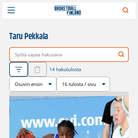
Taru Pekkala
Vapaa hakusana
14 hakutulosta
Järjestys
Sivukoko