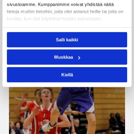
sivustoamme. Kumppanimme voivat yhdistää näitä
tietoja muihin tietoihin, joita olet antanut heille tai joita on
kerätty, kun olet käyttänyt heidän palvelujaan.
Salli kaikki
Muokkaa
Kiellä