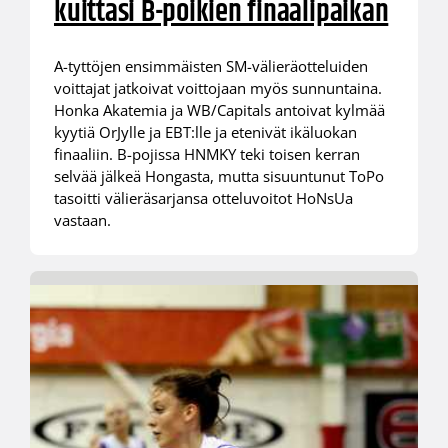
kuittasi B-poikien finaalipaikan
A-tyttöjen ensimmäisten SM-välieräotteluiden
voittajat jatkoivat voittojaan myös sunnuntaina.
Honka Akatemia ja WB/Capitals antoivat kylmää
kyytiä OrJylle ja EBT:lle ja etenivät ikäluokan
finaaliin. B-pojissa HNMKY teki toisen kerran
selvää jälkeä Hongasta, mutta sisuuntunut ToPo
tasoitti välieräsarjansa otteluvoitot HoNsUa
vastaan.