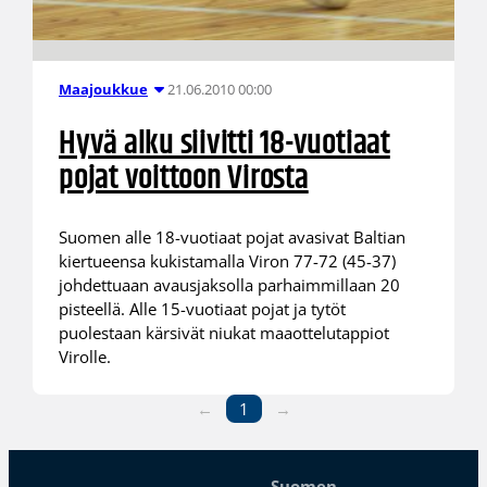
21.06.2010 00:00
Maajoukkue
Hyvä alku siivitti 18-vuotiaat
pojat voittoon Virosta
Suomen alle 18-vuotiaat pojat avasivat Baltian
kiertueensa kukistamalla Viron 77-72 (45-37)
johdettuaan avausjaksolla parhaimmillaan 20
pisteellä. Alle 15-vuotiaat pojat ja tytöt
puolestaan kärsivät niukat maaottelutappiot
Virolle.
←
1
→
Suomen