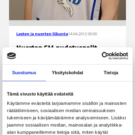
14.04.2012 00:00
Lasten ja nuorten liikunta
Nuorten SM-pudotuspelit
käynnistyivät lauantaina
Suostumus
Yksityiskohdat
Tietoja
A- ja B-nuorten SM-pudotuspelit pyörähtivät
käyntiin lauantaina välierien avausotteluiden
merkeissä. Teemu Sulonen upotti 40 pistettä
Tämä sivusto käyttää evästeitä
Hongan päihittäessä A-pojissa Pyrinnön 83–79
(41–34), ja Vimpelin Veto yllätti A-tytöissä
Käytämme evästeitä tarjoamamme sisällön ja mainosten
WB/Capitals I:n 57–71 (23–34).
räätälöimiseen, sosiaalisen median ominaisuuksien
tukemiseen ja kävijämäärämme analysoimiseen. Lisäksi
jaamme sosiaalisen median, mainosalan ja analytiikka-
alan kumppaneillemme tietoja siitä, miten käytät