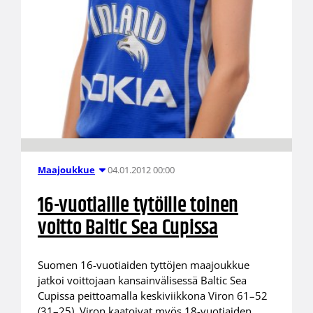
04.01.2012 00:00
Maajoukkue
16-vuotiaille tytöille toinen
voitto Baltic Sea Cupissa
Suomen 16-vuotiaiden tyttöjen maajoukkue
jatkoi voittojaan kansainvälisessä Baltic Sea
Cupissa peittoamalla keskiviikkona Viron 61–52
(31–25). Viron kaatoivat myös 18-vuotiaiden