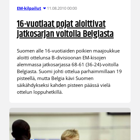
11.08.2010 00:00
EM-kilpailut
16-vuotiaat pojat aloittivat
jatkosarjan voitolla Belgiasta
Suomen alle 16-vuotiaiden poikien maajoukkue
aloitti ottelunsa B-divisioonan EM-kisojen
alemmassa jatkosarjassa 68-61 (36-24)-voitolla
Belgiasta. Suomi johti ottelua parhaimmillaan 19
pisteellä, mutta Belgia kävi Suomen
säikähdykseksi kahden pisteen päässä vielä
ottelun loppuhetkillä.