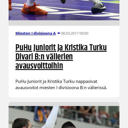
08.03.2017 00:00
Miesten I divisioona A
PuHu Juniorit ja Kristika Turku
Divari B:n välierien
avausvoittoihin
PuHu Juniorit ja Kristika Turku nappasivat
avausvoitot miesten I divisioona B:n välierissä.