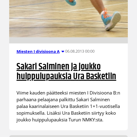
06.08.2013 00:00
Miesten I divisioona A
Sakari Salminen ja joukko
huippulupauksia Ura Basketiin
Viime kauden päätteeksi miesten I Divisioona B:n
parhaana pelaajana palkittu Sakari Salminen
palaa kaarinalaiseen Ura Basketiin 1+1-vuotisella
sopimuksella. Lisäksi Ura Basketiin siirtyy koko
joukko huippulupauksia Turun NMKY:sta.