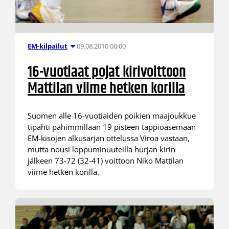
09.08.2010 00:00
EM-kilpailut
16-vuotiaat pojat kirivoittoon
Mattilan viime hetken korilla
Suomen alle 16-vuotiaiden poikien maajoukkue
tipahti pahimmillaan 19 pisteen tappioasemaan
EM-kisojen alkusarjan ottelussa Viroa vastaan,
mutta nousi loppuminuuteilla hurjan kirin
jälkeen 73-72 (32-41) voittoon Niko Mattilan
viime hetken korilla.