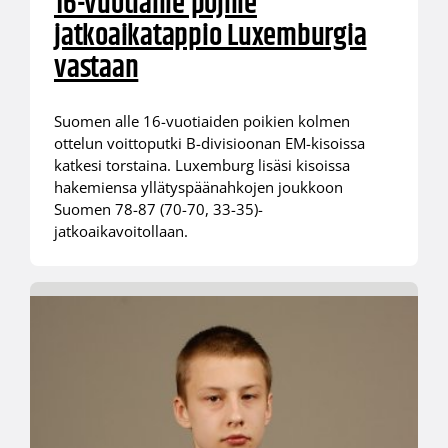
16-vuotiaille pojille
jatkoaikatappio Luxemburgia
vastaan
Suomen alle 16-vuotiaiden poikien kolmen
ottelun voittoputki B-divisioonan EM-kisoissa
katkesi torstaina. Luxemburg lisäsi kisoissa
hakemiensa yllätyspäänahkojen joukkoon
Suomen 78-87 (70-70, 33-35)-
jatkoaikavoitollaan.