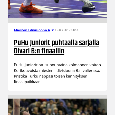
12.03.2017 00:00
Miesten I divisioona A
PuHu Juniorit puhtaalla sarjalla
Divari B:n finaaliin
PuHu Juniorit otti sunnuntaina kolmannen voiton
Korikouvoista miesten I divisioona B:n välierissä.
Kristika Turku nappasi toisen kiinnityksen
finaalipaikkaan.