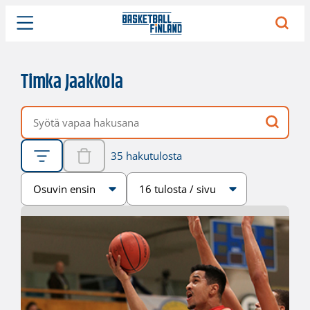
Timka Jaakkola
Vapaa hakusana
35 hakutulosta
Järjestys
Sivukoko