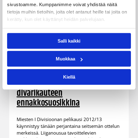
sivustoamme. Kumppanimme voivat yhdistää näitä
tietoja muihin tietoihin, joita olet antanut heille tai joita on
kerätty, kun olet käyttänyt heidän palvelujaan.
Salli kaikki
05.10.2012 00:00
Miesten I divisioona A
Muokkaa
Tapiolan Honka
Kiellä
huippujännittävään
divarikauteen
ennakkosuosikkina
Miesten I Divisioonan pelikausi 2012/13
käynnistyy tänään perjantaina seitsemän ottelun
merkeissä. Liiganousua tavoittelevien