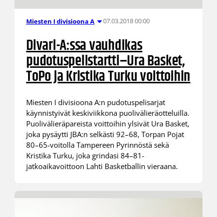
07.03.2018 00:00
Miesten I divisioona A
Divari-A:ssa vauhdikas
pudotuspelistartti–Ura Basket,
ToPo ja Kristika Turku voittoihin
Miesten I divisioona A:n pudotuspelisarjat
käynnistyivät keskiviikkona puolivälieräotteluilla.
Puolivälieräpareista voittoihin ylsivät Ura Basket,
joka pysäytti JBA:n selkästi 92–68, Torpan Pojat
80–65-voitolla Tampereen Pyrinnöstä sekä
Kristika Turku, joka grindasi 84–81-
jatkoaikavoittoon Lahti Basketballin vieraana.