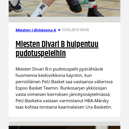
10.03.2015 00:00
Miesten I divisioona A
Miesten Divari B huipentuu
pudotuspeleihin
Miesten Divari B:n pudotuspelit pyörähtävät
huomenna keskiviikkona käyntiin, kun
perniöläinen PeU-Basket saa vastaansa välierissä
Espoo Basket Teamin. Runkosarjan ykkössijan
vasta viimeisen kierroksen jännitysnäytelmässä
PeU-Basketia vastaan varmistanut HBA-Märsky
taas kohtaa torstaina kaarinalaisen Ura Basketin.