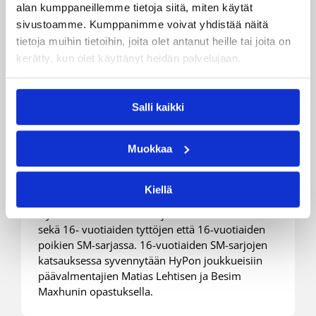
alan kumppaneillemme tietoja siitä, miten käytät
sivustoamme. Kumppanimme voivat yhdistää näitä
tietoja muihin tietoihin, joita olet antanut heille tai joita on
kerätty, kun olet käyttänyt heidän palvelujaan.
22.12.2020 12:17
16-vuotiaiden poikien SM
Hyvinkään Pontevalle 16-
Salli kaikki
vuotiaiden SM-sarjapaikat
tytöissä ja pojissa ovat
Muokkaa
harvinaista herkkua
Kiellä
Hyvinkään Pontevalla on joukkueet tällä kaudella
sekä 16- vuotiaiden tyttöjen että 16-vuotiaiden
poikien SM-sarjassa. 16-vuotiaiden SM-sarjojen
katsauksessa syvennytään HyPon joukkueisiin
päävalmentajien Matias Lehtisen ja Besim
Maxhunin opastuksella.