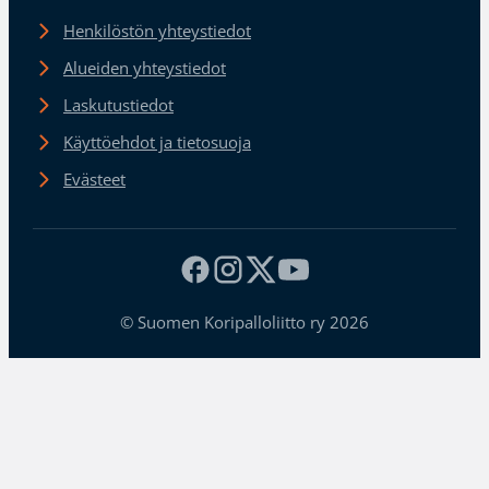
Henkilöstön yhteystiedot
Alueiden yhteystiedot
Laskutustiedot
Käyttöehdot ja tietosuoja
Evästeet
© Suomen Koripalloliitto ry 2026