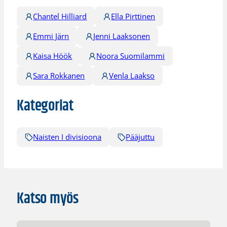
Chantel Hilliard
Ella Pirttinen
Emmi Järn
Jenni Laaksonen
Kaisa Höök
Noora Suomilammi
Sara Rokkanen
Venla Laakso
Kategoriat
Naisten I divisioona
Pääjuttu
Katso myös