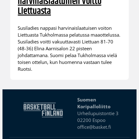
harvinaislaatuinen voitto
Liettuasta
Susiladies nappasi harvinaislaatuisen voiton
Liettuasta Tukholmassa pelatussa maaottelussa.
Susiladies voitti vakuuttavasti Liettuan 81-70
(48-36) Elina Aarnisalon 22 pisteen
johdattamana. Suomi pelaa Tukholmassa vielä
toisen ottelun, kun huomenna vastaan tulee
Ruotsi.
Suomen
Koripalloliitto
Urheilupuistontie 3
02200 Espoo
office@basket.fi