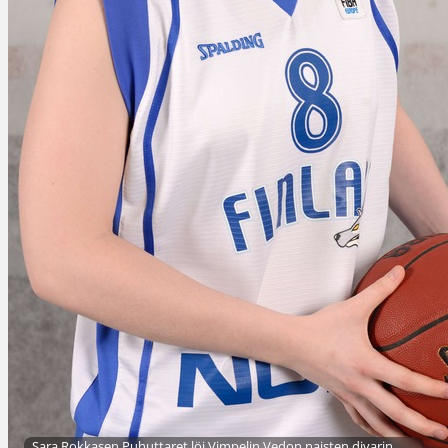
Sara Rokkasen Puhuttaret löi Vimpelin Vedon naisten divarin