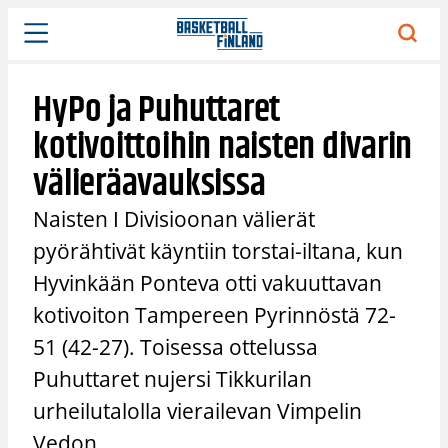
Siirry
sisältöön
HyPo ja Puhuttaret
kotivoittoihin naisten divarin
välieräavauksissa
Naisten I Divisioonan välierät
pyörähtivät käyntiin torstai-iltana, kun
Hyvinkään Ponteva otti vakuuttavan
kotivoiton Tampereen Pyrinnöstä 72-
51 (42-27). Toisessa ottelussa
Puhuttaret nujersi Tikkurilan
urheilutalolla vierailevan Vimpelin
Vedon.