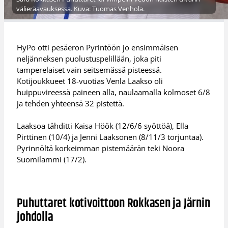
välieräavauksessa. Kuva: Tuomas Venhola.
HyPo otti pesäeron Pyrintöön jo ensimmäisen
neljänneksen puolustuspelillään, joka piti
tamperelaiset vain seitsemässä pisteessä.
Kotijoukkueet 18-vuotias Venla Laakso oli
huippuvireessä paineen alla, naulaamalla kolmoset 6/8
ja tehden yhteensä 32 pistettä.
Laaksoa tähditti Kaisa Höök (12/6/6 syöttöä), Ella
Pirttinen (10/4) ja Jenni Laaksonen (8/11/3 torjuntaa).
Pyrinnöltä korkeimman pistemäärän teki Noora
Suomilammi (17/2).
Puhuttaret kotivoittoon Rokkasen ja Järnin
johdolla