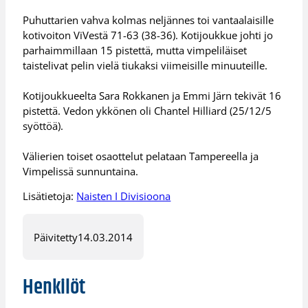
Puhuttarien vahva kolmas neljännes toi vantaalaisille
kotivoiton ViVestä 71-63 (38-36). Kotijoukkue johti jo
parhaimmillaan 15 pistettä, mutta vimpeliläiset
taistelivat pelin vielä tiukaksi viimeisille minuuteille.
Kotijoukkueelta Sara Rokkanen ja Emmi Järn tekivät 16
pistettä. Vedon ykkönen oli Chantel Hilliard (25/12/5
syöttöä).
Välierien toiset osaottelut pelataan Tampereella ja
Vimpelissä sunnuntaina.
Lisätietoja:
Naisten I Divisioona
Päivitetty
14.03.2014
Henkilöt