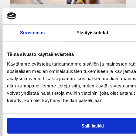
07.08.2026 21:42
Maaottelu
Ruotsi piirun verran
Suostumus
Yksityiskohdat
Susiladiesia parempi
Tukholmassa
Tämä sivusto käyttää evästeitä
Käytämme evästeitä tarjoamamme sisällön ja mainosten räät
Susiladies päätti Tukholmassa pelatun kahden
sosiaalisen median ominaisuuksien tukemiseen ja kävijäm
ottelun mittaisen miniturnauksen tappioon, kun
analysoimiseen. Lisäksi jaamme sosiaalisen median, mainosa
Ruotsi oli parempi loppulukemin 73-68 (33-47).
alan kumppaneillemme tietoja siitä, miten käytät sivusto
Suomi pelaa seuraavan kerran ensi
voivat yhdistää näitä tietoja muihin tietoihin, joita olet antanut h
viikonloppuna Helsingissä.
kerätty, kun olet käyttänyt heidän palvelujaan.
Salli kaikki