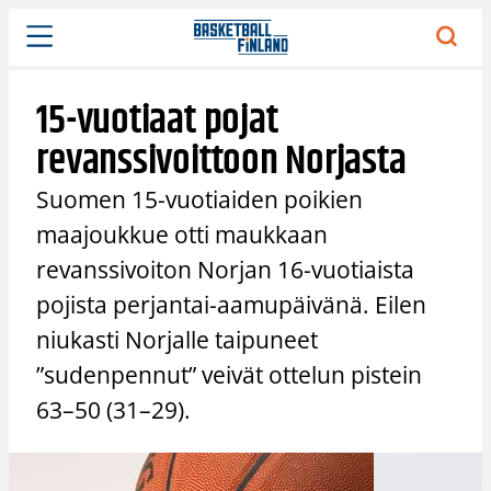
Siirry
sisältöön
15-vuotiaat pojat
revanssivoittoon Norjasta
Suomen 15-vuotiaiden poikien
maajoukkue otti maukkaan
revanssivoiton Norjan 16-vuotiaista
pojista perjantai-aamupäivänä. Eilen
niukasti Norjalle taipuneet
”sudenpennut” veivät ottelun pistein
63–50 (31–29).