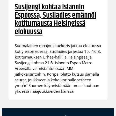
Susijengi kohtaa Islannin
Espoossa, Susiladies emännöi
kotiturnausta Helsingissä
elokuussa
Suomalainen maajoukkuekoris jatkuu elokuussa
kotiyleisön edessä. Susiladies järjestää 15.–16.8.
kotiturnauksen Urhea-hallilla Helsingissä ja
Susijengi kohtaa 21.8. Islannin Espoo Metro
Areenalla valmistautuessaan MM-
jatkokarsintoihin. Koripalloliitto kutsuu samalla
seurat, joukkueet ja koko koripalloperheen
ympäri Suomen käynnistämään omaa kauttaan
yhdessä maajoukkueiden kanssa.