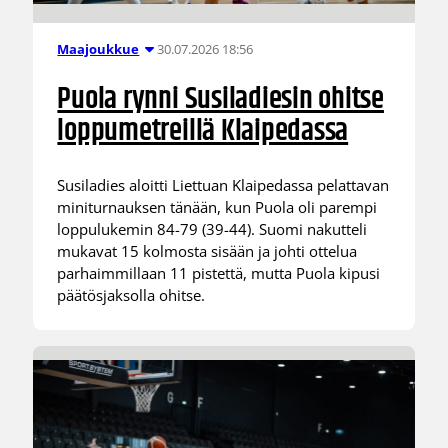
30.07.2026 18:56
Maajoukkue
Puola rynni Susiladiesin ohitse
loppumetreillä Klaipedassa
Susiladies aloitti Liettuan Klaipedassa pelattavan
miniturnauksen tänään, kun Puola oli parempi
loppulukemin 84-79 (39-44). Suomi nakutteli
mukavat 15 kolmosta sisään ja johti ottelua
parhaimmillaan 11 pistettä, mutta Puola kipusi
päätösjaksolla ohitse.