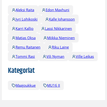
Aleksi Raita
Edon Maxhuni
Jyri Lohikoski
Kalle Johansson
Karri Kallio
Lassi Nikkarinen
Matias Oksa
Miikka Nieminen
Remu Raitanen
Riku Laine
Tommi Rasi
Vili Nyman
Ville Leikas
Kategoriat
Maajoukkue
MU16 II