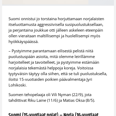
Suomi onnistui jo torstaina horjuttamaan norjalaisten
itseluottamusta aggressiivisella susipuolustuksellaan,
ja perjantaina joukkue otti jälleen askeleen eteenpäin
ollen vieraitaan maltillisempi ja huolellisempi myös
hyökkäyspäässä.
– Pystyimme parantamaan eilisestä pelistä niitä
puolustuspään asioita, mitä olemme leirillämme
harjoitelleet ja tavoitelleet, ja pystyimme estämään
norjalaisia tekemästä helppoja koreja. Voitoissa
tyytyväisin täytyy olla siihen, että se tuli puolustuksella,
iloitsi 15-vuotiaiden poikien päävalmentaja Jyri
Lohikoski.
Suomen tehopelaaja oli Vili Nyman (22/9), jota
tahdittivat Riku Laine (11/6) ja Matias Oksa (8/5).
Suomi (15-vuotiaat pojat) – Norja (16-vuotiaat