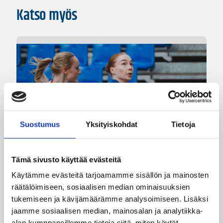
Katso myös
Suostumus
Yksityiskohdat
Tietoja
Tämä sivusto käyttää evästeitä
08.08.2026 22:58
3×3
Käytämme evästeitä tarjoamamme sisällön ja mainosten
Suomea edustavat 3×3-
räätälöimiseen, sosiaalisen median ominaisuuksien
joukkueet aloittivat Nordic Cup
tukemiseen ja kävijämäärämme analysoimiseen. Lisäksi
jaamme sosiaalisen median, mainosalan ja analytiikka-
-urakkansa Kööpenhaminassa
alan kumppaneillemme tietoja siitä, miten käytät