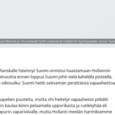
uuli Menna ja 16-vuotiaat tytöt vastasivat Hollannin fyysisyyteen. Kuva: Tu
a Ranskalle hävinnyt Suomi onnistui haastamaan Hollannin
minuuttia ennen loppua Suomi johti vielä kahdella pisteellä,
 oikosulku: Suomi heitti seitsemän perättäistä vapaaheitto
onapelien puutetta, mutta ohi heitetyt vapaaheitot pitkälti
n kaulaa kiinni pelaamalla upporikasta ja rutiköyhää eli
aapurin vapariviivalle, mutta Hollanti meidän harmiksemme