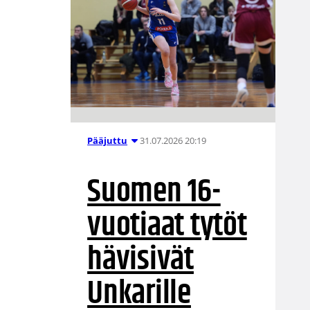
31.07.2026 20:19
Pääjuttu
Suomen 16-
vuotiaat tytöt
hävisivät
Unkarille