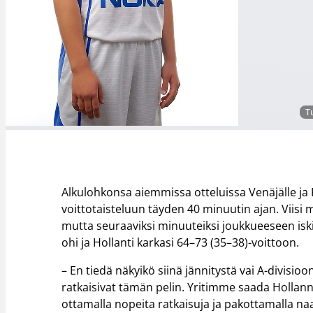
T
Alkulohkonsa aiemmissa otteluissa Venäjälle j
voittotaisteluun täyden 40 minuutin ajan. Viisi 
mutta seuraaviksi minuuteiksi joukkueeseen iski
ohi ja Hollanti karkasi 64–73 (35–38)-voittoon.
– En tiedä näkyikö siinä jännitystä vai A-divisio
ratkaisivat tämän pelin. Yritimme saada Hollanni
ottamalla nopeita ratkaisuja ja pakottamalla n