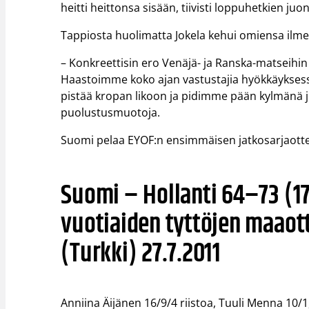
heitti heittonsa sisään, tiivisti loppuhetkien ju
Tappiosta huolimatta Jokela kehui omiensa ilmet
– Konkreettisin ero Venäjä- ja Ranska-matseihin
Haastoimme koko ajan vastustajia hyökkäyksessä,
pistää kropan likoon ja pidimme pään kylmänä jop
puolustusmuotoja.
Suomi pelaa EYOF:n ensimmäisen jatkosarjaottelu
Suomi – Hollanti 64–73 (17
vuotiaiden tyttöjen maaott
(Turkki) 27.7.2011
Anniina Äijänen 16/9/4 riistoa, Tuuli Menna 10/