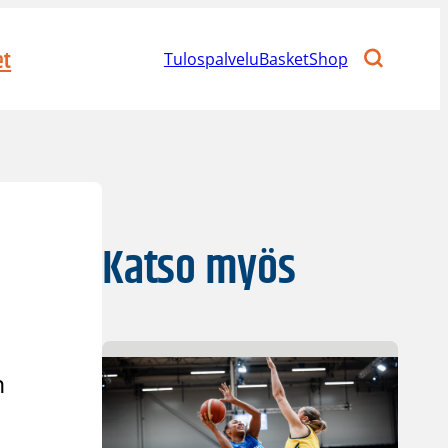
et
Tulospalvelu
BasketShop
Katso myös
n