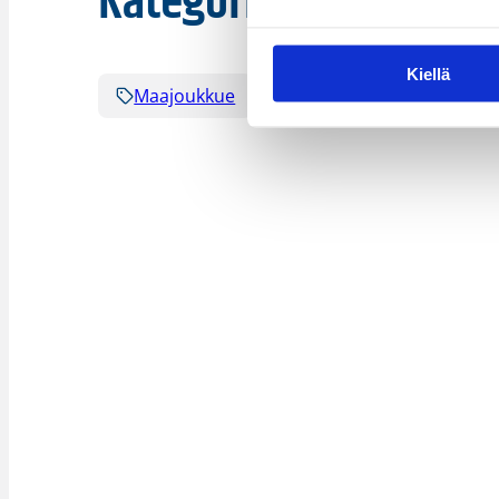
Kategoriat
Kiellä
Maajoukkue
Maaottelu
WU16