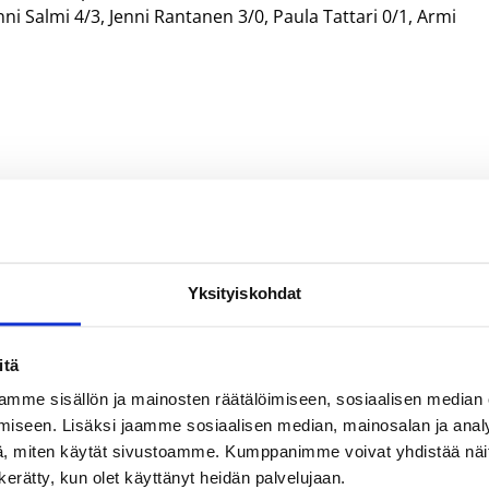
ni Salmi 4/3, Jenni Rantanen 3/0, Paula Tattari 0/1, Armi
Yksityiskohdat
 Anttila
Harri Jokela
Jasmine Dolivo
Ninni Salmi
Paula Tattari
Petra Noponen
itä
ma Purhonen
mme sisällön ja mainosten räätälöimiseen, sosiaalisen median
iseen. Lisäksi jaamme sosiaalisen median, mainosalan ja analy
, miten käytät sivustoamme. Kumppanimme voivat yhdistää näitä t
n kerätty, kun olet käyttänyt heidän palvelujaan.