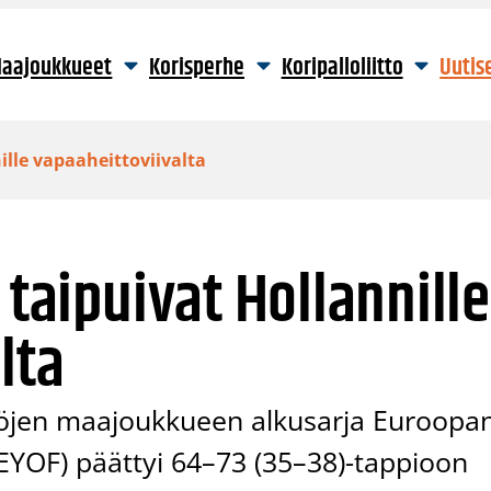
aajoukkueet
Korisperhe
Koripalloliitto
Uutis
ille vapaaheittoviivalta
 taipuivat Hollannille
lta
töjen maajoukkueen alkusarja Euroopa
(EYOF) päättyi 64–73 (35–38)-tappioon