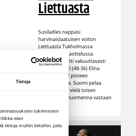
Liettuasta
Susiladies nappasi
harvinaislaatuisen voiton
Liettuasta Tukholmassa
pelatussa maaottelussa.
Susiladies voitti vakuuttavasti
Liettuan 81-70 (48-36) Elina
Aarnisalon 22 pisteen
Tietoja
johdattamana. Suomi pelaa
Tukholmassa vielä toisen
ottelun, kun huomenna vastaan
tulee Ruotsi.
 ominaisuuksien tukemiseen
tiikka-alan
ietoja muihin tietoihin, joita