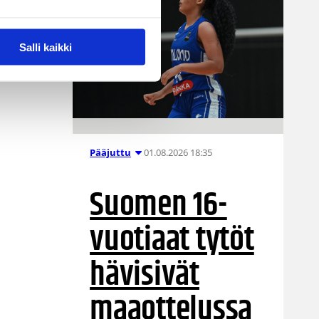
Salli kaikki
01.08.2026 18:35
Pääjuttu
Suomen 16-
vuotiaat tytöt
hävisivät
maaottelussa