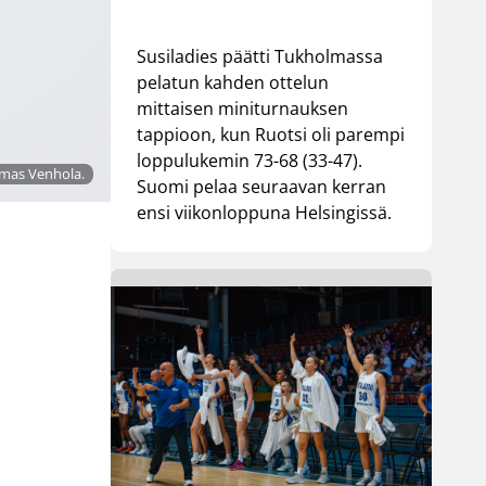
Susiladies päätti Tukholmassa
pelatun kahden ottelun
mittaisen miniturnauksen
tappioon, kun Ruotsi oli parempi
loppulukemin 73-68 (33-47).
omas Venhola.
Suomi pelaa seuraavan kerran
ensi viikonloppuna Helsingissä.
a