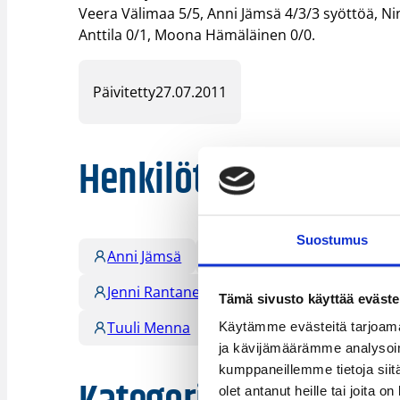
Veera Välimaa 5/5, Anni Jämsä 4/3/3 syöttöä, Nin
Anttila 0/1, Moona Hämäläinen 0/0.
Päivitetty
27.07.2011
Henkilöt
Suostumus
Anni Jämsä
Anniina Äijänen
Armi
Jenni Rantanen
Moona Hämäläinen
Tämä sivusto käyttää eväste
Tuuli Menna
Veera Välimaa
Vil
Käytämme evästeitä tarjoama
ja kävijämäärämme analysoim
kumppaneillemme tietoja siitä
olet antanut heille tai joita o