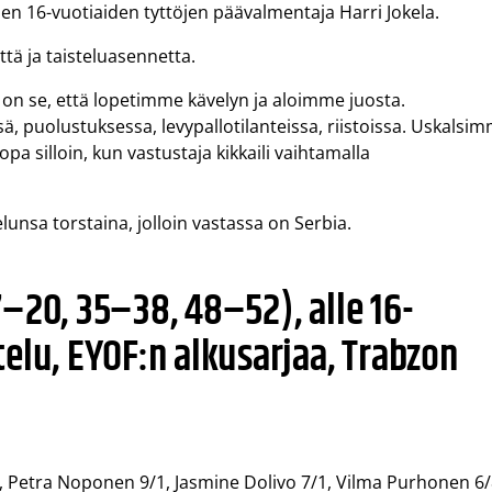
onen 16-vuotiaiden tyttöjen päävalmentaja Harri Jokela.
tä ja taisteluasennetta.
 on se, että lopetimme kävelyn ja aloimme juosta.
 puolustuksessa, levypallotilanteissa, riistoissa. Uskalsi
a silloin, kun vastustaja kikkaili vaihtamalla
nsa torstaina, jolloin vastassa on Serbia.
–20, 35–38, 48–52), alle 16-
elu, EYOF:n alkusarjaa, Trabzon
1, Petra Noponen 9/1, Jasmine Dolivo 7/1, Vilma Purhonen 6/