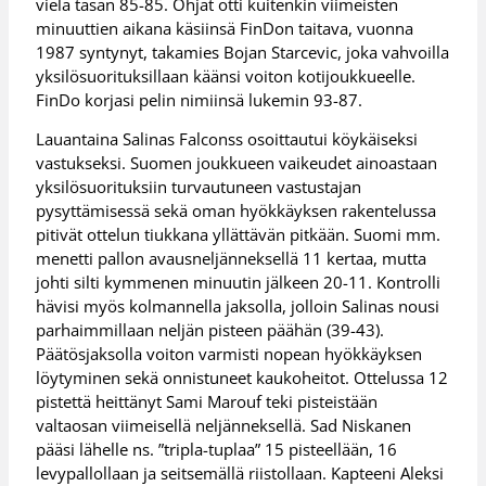
vielä tasan 85-85. Ohjat otti kuitenkin viimeisten
minuuttien aikana käsiinsä FinDon taitava, vuonna
1987 syntynyt, takamies Bojan Starcevic, joka vahvoilla
yksilösuorituksillaan käänsi voiton kotijoukkueelle.
FinDo korjasi pelin nimiinsä lukemin 93-87.
Lauantaina Salinas Falconss osoittautui köykäiseksi
vastukseksi. Suomen joukkueen vaikeudet ainoastaan
yksilösuorituksiin turvautuneen vastustajan
pysyttämisessä sekä oman hyökkäyksen rakentelussa
pitivät ottelun tiukkana yllättävän pitkään. Suomi mm.
menetti pallon avausneljänneksellä 11 kertaa, mutta
johti silti kymmenen minuutin jälkeen 20-11. Kontrolli
hävisi myös kolmannella jaksolla, jolloin Salinas nousi
parhaimmillaan neljän pisteen päähän (39-43).
Päätösjaksolla voiton varmisti nopean hyökkäyksen
löytyminen sekä onnistuneet kaukoheitot. Ottelussa 12
pistettä heittänyt Sami Marouf teki pisteistään
valtaosan viimeisellä neljänneksellä. Sad Niskanen
pääsi lähelle ns. ”tripla-tuplaa” 15 pisteellään, 16
levypallollaan ja seitsemällä riistollaan. Kapteeni Aleksi