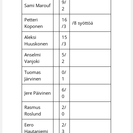
9/
Sami Marouf
2
Petteri
16
/8 syöttöä
Koponen
/3
Aleksi
15
Huuskonen
/3
Anselmi
5/
Vanjoki
2
Tuomas
0/
Järvinen
1
6/
Jere Päivinen
0
Rasmus
2/
Roslund
0
Eero
2/
Hautaniemi
3