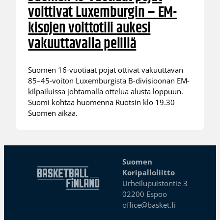
voittivat Luxemburgin – EM-
kisojen voittotili aukesi
vakuuttavalla pelillä
Suomen 16-vuotiaat pojat ottivat vakuuttavan
85–45-voiton Luxemburgista B-divisioonan EM-
kilpailuissa johtamalla ottelua alusta loppuun.
Suomi kohtaa huomenna Ruotsin klo 19.30
Suomen aikaa.
Suomen
Koripalloliitto
Urheilupuistontie 3
02200 Espoo
office@basket.fi