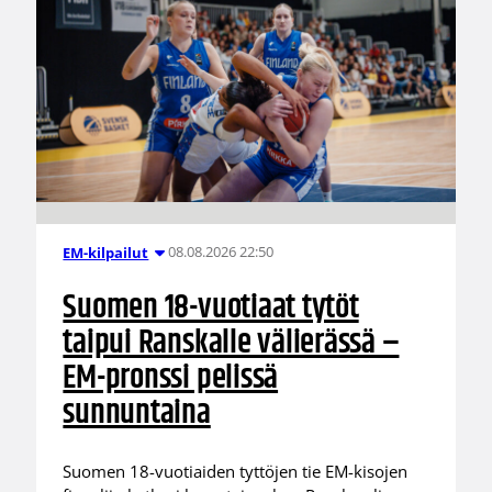
08.08.2026 22:50
EM-kilpailut
Suomen 18-vuotiaat tytöt
taipui Ranskalle välierässä –
EM-pronssi pelissä
sunnuntaina
Suomen 18-vuotiaiden tyttöjen tie EM-kisojen