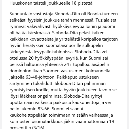
Huuskonen taisteli joukkueelle 18 pistettä.
Sunnuntain vastustaja Sloboda-Dita oli Bosnia-turneen
selkeästi fyysisin joukkue tähän mennessä. Tuzlalaiset
rynnivät väkivahvasti hyökkäyslevypalloihin ja Suomi
oli hätää kärsimässä. Sloboda-Dita pelasi kaiken
kaikkiaan kovaotteista ja yritteliästä koripalloa tarjoten
hyvän herätyksen suomalaisnuorille sulkupelin
tärkeydestä levypallokahinoissa. Sloboda-Dita vei
ottelussa 20 hyökkäyspään levyriä, kun Suomi sai
pelissä haltuunsa yhteensä 24 irtopalloa. Sisäpelin
dominoinnillaan Suomen vastus meni kolmannella
jaksolla 63-48-johtoon. Paikkapuolustukseen
siirtyminen tukahdutti Sloboda-Ditan pahimman
rynnistyksen korille, mutta hyvän joukkueen tavoin se
löysi lääkkeet ongelmiinsa. Sloboda-Dita ryhtyi
upottamaan vaikeista paikoista kaukoheittoja ja vei
pelin lukemin 83-66. Suomi ei saanut
kaukoheittopeliään toimimaan missään vaiheessa ja
kolmosten osumatarkkuus jäikin vaatimattomaan 19
prosenttiin (3/16).