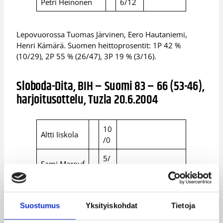
Petri Heinonen
6/12
Lepovuorossa Tuomas Järvinen, Eero Hautaniemi,
Henri Kämärä. Suomen heittoprosentit: 1P 42 %
(10/29), 2P 55 % (26/47), 3P 19 % (3/16).
Sloboda-Dita, BIH – Suomi 83 – 66 (53-46),
harjoitusottelu, Tuzla 20.6.2004
10
Altti Iiskola
/0
5/
Sami Marouf
0
Petteri
10
Koponen
/4
Suostumus
Yksityiskohdat
Tietoja
Aleksi
10