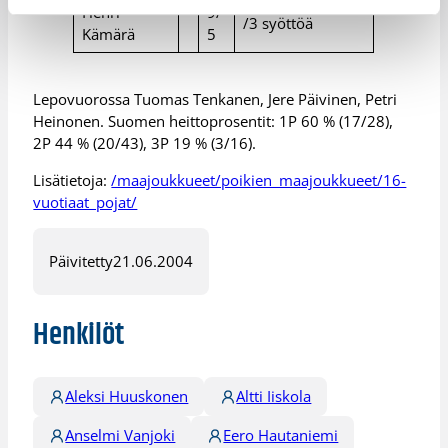
Henri
9/
/3 syöttöä
Kämärä
5
Lepovuorossa Tuomas Tenkanen, Jere Päivinen, Petri
Heinonen. Suomen heittoprosentit: 1P 60 % (17/28),
2P 44 % (20/43), 3P 19 % (3/16).
Lisätietoja:
/maajoukkueet/poikien_maajoukkueet/16-
vuotiaat_pojat/
Päivitetty
21.06.2004
Henkilöt
Aleksi Huuskonen
Altti Iiskola
Anselmi Vanjoki
Eero Hautaniemi