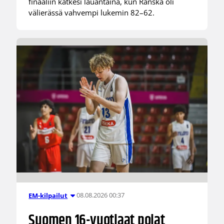
finaaliin katkesi lauantaina, kun Ranska oli
välierässä vahvempi lukemin 82–62.
08.08.2026 00:37
EM-kilpailut
Suomen 16-vuotiaat pojat