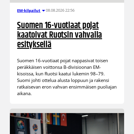
08.08.2026 22:56
EM-kilpailut
Suomen 16-vuotiaat pojat
kaatoivat Ruotsin vahvalla
esityksellä
Suomen 16-vuotiaat pojat nappasivat toisen
peräkkäisen voittonsa B-divisioonan EM-
kisoissa, kun Ruotsi kaatui lukemin 98–79.
Suomi johti ottelua alusta loppuun ja rakensi
ratkaisevan eron vahvan ensimmäisen puoliajan
aikana.