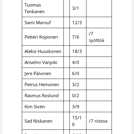
Tuomas
3/1
Tenkanen
Sami Marouf
12/3
/7
Petteri Koponen
7/6
syöttöä
Aleksi Huuskonen
18/3
Anselmi Vanjoki
4/0
Jere Päivinen
6/0
Petrus Heinonen
3/2
Rasmus Roslund
0/2
Kim Sivén
3/9
15/1
Sad Niskanen
/7 riistoa
6