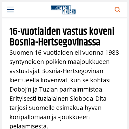
Siirry
sisältöön
16-vuotiaiden vastus koveni
Bosnia-Hertsegovinassa
Suomen 16-vuotiaiden eli vuonna 1988
syntyneiden poikien maajoukkueen
vastustajat Bosnia-Hertsegovinan
kiertueella kovenivat, kun se kohtasi
Doboj’n ja Tuzlan parhaimmistoa.
Erityisesti tuzlalainen Sloboda-Dita
tarjosi Suomelle esimakua hyvän
koripallomaan ja -joukkueen
pelaamisesta.