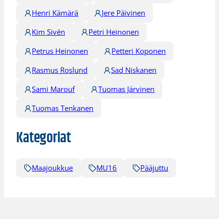
Henri Kämärä
Jere Päivinen
Kim Sivén
Petri Heinonen
Petrus Heinonen
Petteri Koponen
Rasmus Roslund
Sad Niskanen
Sami Marouf
Tuomas Järvinen
Tuomas Tenkanen
Kategoriat
Maajoukkue
MU16
Pääjuttu