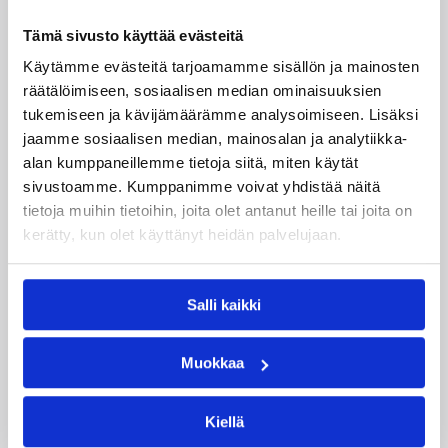
Huuskonen
/5
Tämä sivusto käyttää evästeitä
Anselmi
6/
Käytämme evästeitä tarjoamamme sisällön ja mainosten
Vanjoki
2
räätälöimiseen, sosiaalisen median ominaisuuksien
Tuomas
2/
tukemiseen ja kävijämäärämme analysoimiseen. Lisäksi
/3 syöttöä
Järvinen
1
jaamme sosiaalisen median, mainosalan ja analytiikka-
alan kumppaneillemme tietoja siitä, miten käytät
Petrus
0/
Heinonen
1
sivustoamme. Kumppanimme voivat yhdistää näitä
tietoja muihin tietoihin, joita olet antanut heille tai joita on
Rasmus
3/
kerätty, kun olet käyttänyt heidän palvelujaan.
Roslund
1
Eero
6/
Hautaniemi
2
Salli kaikki
0/
Kim Sivén
1
Muokkaa
Sad
5/
/6 kohdistunutta
Niskanen
2
virhettä
Kiellä