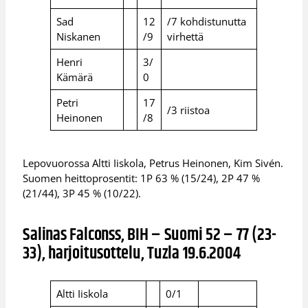
Sad
12
/7 kohdistunutta
Niskanen
/9
virhettä
Henri
3/
Kämärä
0
Petri
17
/3 riistoa
Heinonen
/8
Lepovuorossa Altti Iiskola, Petrus Heinonen, Kim Sivén.
Suomen heittoprosentit: 1P 63 % (15/24), 2P 47 %
(21/44), 3P 45 % (10/22).
Salinas Falconss, BIH – Suomi 52 – 77 (23-
33), harjoitusottelu, Tuzla 19.6.2004
Altti Iiskola
0/1