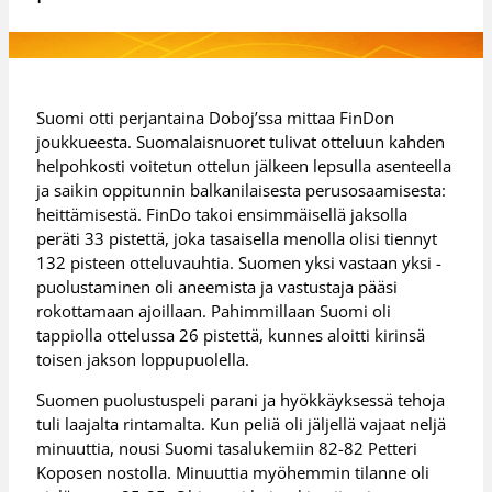
Suomi otti perjantaina Doboj’ssa mittaa FinDon
joukkueesta. Suomalaisnuoret tulivat otteluun kahden
helpohkosti voitetun ottelun jälkeen lepsulla asenteella
ja saikin oppitunnin balkanilaisesta perusosaamisesta:
heittämisestä. FinDo takoi ensimmäisellä jaksolla
peräti 33 pistettä, joka tasaisella menolla olisi tiennyt
132 pisteen otteluvauhtia. Suomen yksi vastaan yksi -
puolustaminen oli aneemista ja vastustaja pääsi
rokottamaan ajoillaan. Pahimmillaan Suomi oli
tappiolla ottelussa 26 pistettä, kunnes aloitti kirinsä
toisen jakson loppupuolella.
Suomen puolustuspeli parani ja hyökkäyksessä tehoja
tuli laajalta rintamalta. Kun peliä oli jäljellä vajaat neljä
minuuttia, nousi Suomi tasalukemiin 82-82 Petteri
Koposen nostolla. Minuuttia myöhemmin tilanne oli