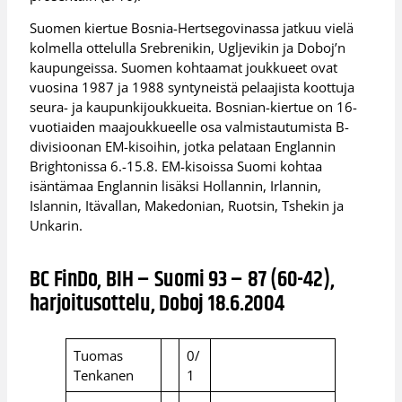
Suomen kiertue Bosnia-Hertsegovinassa jatkuu vielä
kolmella ottelulla Srebrenikin, Ugljevikin ja Doboj’n
kaupungeissa. Suomen kohtaamat joukkueet ovat
vuosina 1987 ja 1988 syntyneistä pelaajista koottuja
seura- ja kaupunkijoukkueita. Bosnian-kiertue on 16-
vuotiaiden maajoukkueelle osa valmistautumista B-
divisioonan EM-kisoihin, jotka pelataan Englannin
Brightonissa 6.-15.8. EM-kisoissa Suomi kohtaa
isäntämaa Englannin lisäksi Hollannin, Irlannin,
Islannin, Itävallan, Makedonian, Ruotsin, Tshekin ja
Unkarin.
BC FinDo, BIH – Suomi 93 – 87 (60-42),
harjoitusottelu, Doboj 18.6.2004
Tuomas
0/
Tenkanen
1