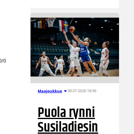
0/0
30.07.2026 18:56
Maajoukkue
Puola rynni
Susiladiesin
n
a