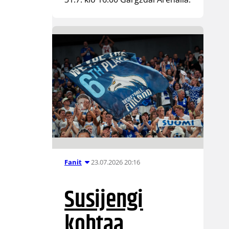
23.07.2026 20:16
Fanit
Susijengi
kohtaa