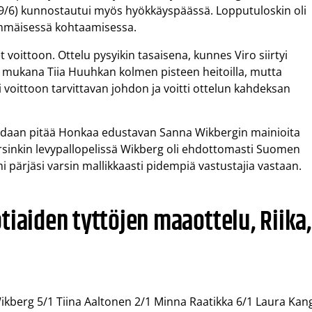
9/6) kunnostautui myös hyökkäyspäässä. Lopputuloskin oli
simmäisessä kohtaamisessa.
 voittoon. Ottelu pysyikin tasaisena, kunnes Viro siirtyi
 mukana Tiia Huuhkan kolmen pisteen heitoilla, mutta
i voittoon tarvittavan johdon ja voitti ottelun kahdeksan
idaan pitää Honkaa edustavan Sanna Wikbergin mainioita
arsinkin levypallopelissä Wikberg oli ehdottomasti Suomen
 pärjäsi varsin mallikkaasti pidempiä vastustajia vastaan.
tiaiden tyttöjen maaottelu, Riika,
kberg 5/1 Tiina Aaltonen 2/1 Minna Raatikka 6/1 Laura Kan