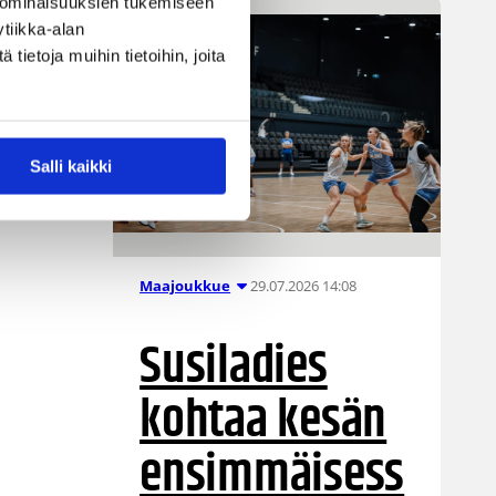
 ominaisuuksien tukemiseen
tiikka-alan
ietoja muihin tietoihin, joita
Salli kaikki
29.07.2026 14:08
Maajoukkue
Susiladies
kohtaa kesän
ensimmäisess