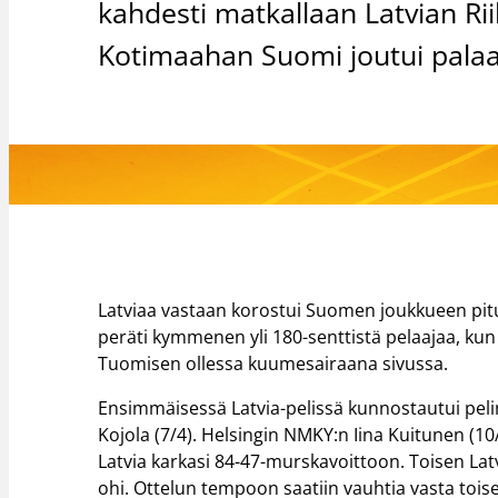
kahdesti matkallaan Latvian Rii
Kotimaahan Suomi joutui palaa
Latviaa vastaan korostui Suomen joukkueen pit
peräti kymmenen yli 180-senttistä pelaajaa, kun
Tuomisen ollessa kuumesairaana sivussa.
Ensimmäisessä Latvia-pelissä kunnostautui peli
Kojola (7/4). Helsingin NMKY:n Iina Kuitunen (10
Latvia karkasi 84-47-murskavoittoon. Toisen Latvi
ohi. Ottelun tempoon saatiin vauhtia vasta toisel