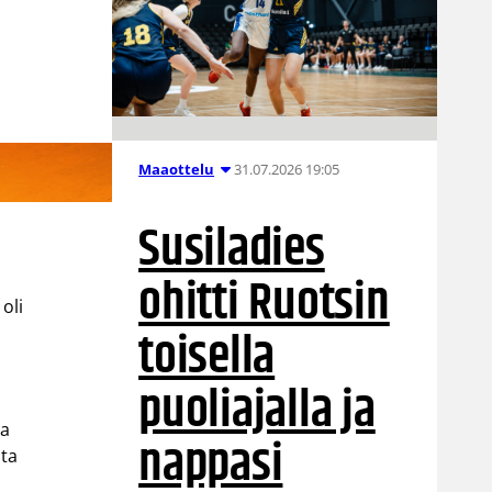
31.07.2026 19:05
Maaottelu
Susiladies
ohitti Ruotsin
oli
toisella
puoliajalla ja
ta
nappasi
sta