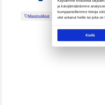
Käytämme evästeitä tarjoama
ja kävijämäärämme analysoim
kumppaneillemme tietoja siitä
Maajoukkue
Maaottelu
olet antanut heille tai joita o
Kiellä