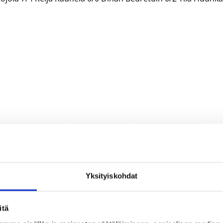
Iina Kuitunen
Kira Kojola
Laura Kangas
ikka Pello
Sanna Wikberg
Suvi Tuominen
Yksityiskohdat
itä