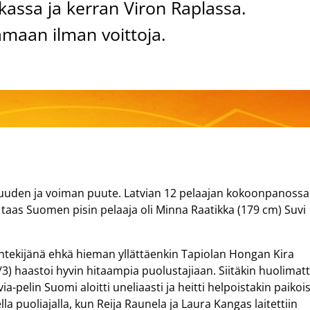
kassa ja kerran Viron Raplassa.
maan ilman voittoja.
uuden ja voiman puute. Latvian 12 pelaajan kokoonpanossa 
 taas Suomen pisin pelaaja oli Minna Raatikka (179 cm) Suvi
ntekijänä ehkä hieman yllättäenkin Tapiolan Hongan Kira
/3) haastoi hyvin hitaampia puolustajiaan. Siitäkin huolimat
a-pelin Suomi aloitti uneliaasti ja heitti helpoistakin paikoi
la puoliajalla, kun Reija Raunela ja Laura Kangas laitettiin