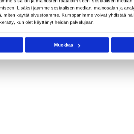
mme sisällön ja mainosten räätälöimiseen, sosiaalisen median
iseen. Lisäksi jaamme sosiaalisen median, mainosalan ja analy
, miten käytät sivustoamme. Kumppanimme voivat yhdistää näitä t
n kerätty, kun olet käyttänyt heidän palvelujaan.
Muokkaa