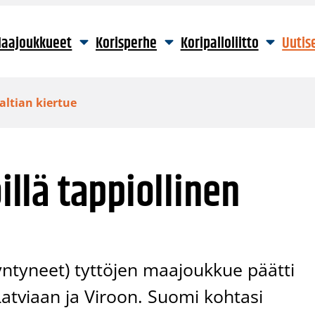
aajoukkueet
Korisperhe
Koripalloliitto
Uutis
Baltian kiertue
öillä tappiollinen
ntyneet) tyttöjen maajoukkue päätti
tviaan ja Viroon. Suomi kohtasi