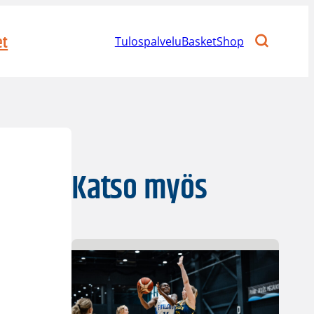
et
Tulospalvelu
BasketShop
Katso myös