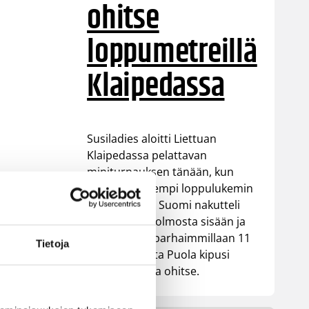
ohitse
loppumetreillä
Klaipedassa
Susiladies aloitti Liettuan
Klaipedassa pelattavan
miniturnauksen tänään, kun
Puola oli parempi loppulukemin
84-79 (39-44). Suomi nakutteli
mukavat 15 kolmosta sisään ja
johti ottelua parhaimmillaan 11
Tietoja
pistettä, mutta Puola kipusi
päätösjaksolla ohitse.