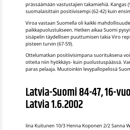
prässäämään vastustajien takamiehiä. Kangas (
suomalaisittain positiivisempi (62-42) kuin en
Viroa vastaan Suomella oli kaikki mahdollisuudet
paikkapuolustukseen. Hetken aikaa Suomi pysyi
sisäpelin täydellisen puuttumisen takia Viro rep
pisteen turvin (67-59).
Ottelumatkan positiivisimpana suorituksena vo
otteita niin hyökkäys- kuin puolustuspäässä. V
paras pelaaja. Muutoinkin levypallopelissä Suomi
Latvia-Suomi 84-47, 16-vuo
Latvia 1.6.2002
Iina Kuitunen 10/3 Henna Koponen 2/2 Sanna Wi