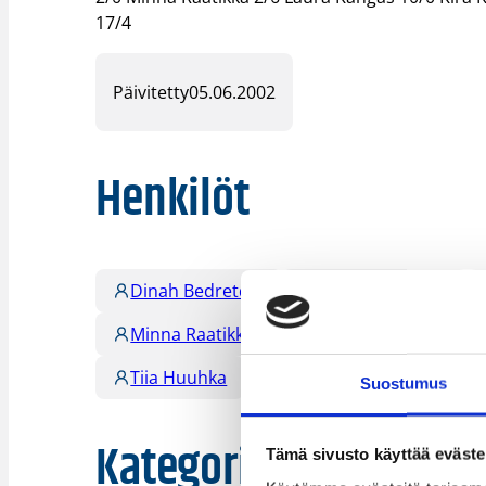
17/4
Päivitetty
05.06.2002
Henkilöt
Dinah Bedretdin
Henna Koponen
Minna Raatikka
Reija Raunela
Ri
Tiia Huuhka
Tiina Aaltonen
Suostumus
Kategoriat
Tämä sivusto käyttää eväste