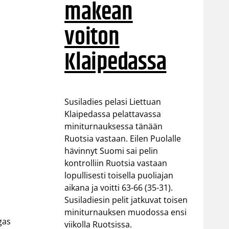
makean
voiton
Klaipedassa
Susiladies pelasi Liettuan
Klaipedassa pelattavassa
miniturnauksessa tänään
Ruotsia vastaan. Eilen Puolalle
hävinnyt Suomi sai pelin
kontrolliin Ruotsia vastaan
lopullisesti toisella puoliajan
aikana ja voitti 63-66 (35-31).
Susiladiesin pelit jatkuvat toisen
miniturnauksen muodossa ensi
gas
viikolla Ruotsissa.