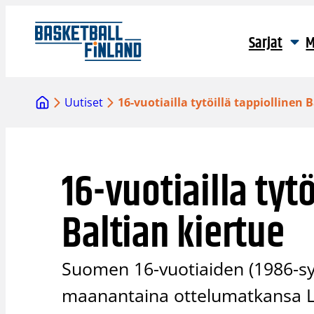
Siirry
sisältöön
Sarjat
M
Uutiset
16-vuotiailla tytöillä tappiollinen 
16-vuotiailla tyt
Baltian kiertue
Suomen 16-vuotiaiden (1986-sy
maanantaina ottelumatkansa La