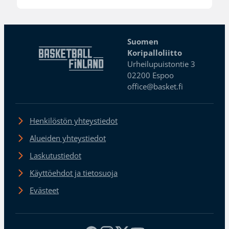
Suomen
Koripalloliitto
Urheilupuistontie 3
02200 Espoo
office@basket.fi
Henkilöstön yhteystiedot
Alueiden yhteystiedot
Laskutustiedot
Käyttöehdot ja tietosuoja
Evästeet