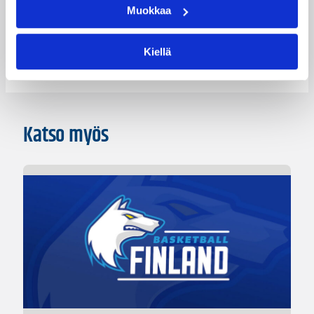
Muokkaa
MU18
Nuorten EM-kilpailut
Pääjuttu
Kiellä
Katso myös