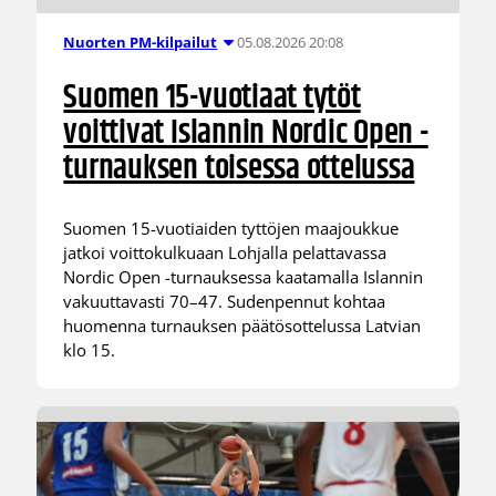
05.08.2026 20:08
Nuorten PM-kilpailut
Suomen 15-vuotiaat tytöt
voittivat Islannin Nordic Open -
turnauksen toisessa ottelussa
Suomen 15-vuotiaiden tyttöjen maajoukkue
jatkoi voittokulkuaan Lohjalla pelattavassa
Nordic Open -turnauksessa kaatamalla Islannin
vakuuttavasti 70–47. Sudenpennut kohtaa
huomenna turnauksen päätösottelussa Latvian
klo 15.