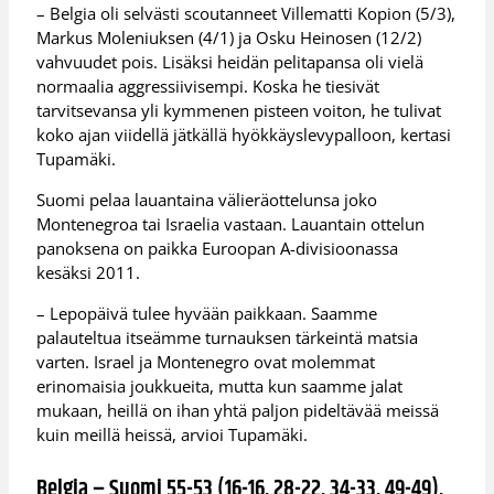
– Belgia oli selvästi scoutanneet Villematti Kopion (5/3),
Markus Moleniuksen (4/1) ja Osku Heinosen (12/2)
vahvuudet pois. Lisäksi heidän pelitapansa oli vielä
normaalia aggressiivisempi. Koska he tiesivät
tarvitsevansa yli kymmenen pisteen voiton, he tulivat
koko ajan viidellä jätkällä hyökkäyslevypalloon, kertasi
Tupamäki.
Suomi pelaa lauantaina välieräottelunsa joko
Montenegroa tai Israelia vastaan. Lauantain ottelun
panoksena on paikka Euroopan A-divisioonassa
kesäksi 2011.
– Lepopäivä tulee hyvään paikkaan. Saamme
palauteltua itseämme turnauksen tärkeintä matsia
varten. Israel ja Montenegro ovat molemmat
erinomaisia joukkueita, mutta kun saamme jalat
mukaan, heillä on ihan yhtä paljon pideltävää meissä
kuin meillä heissä, arvioi Tupamäki.
Belgia – Suomi 55-53 (16-16, 28-22, 34-33, 49-49),