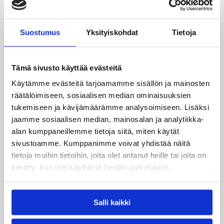
Henkilöt
Suostumus
Yksityiskohdat
Tietoja
Aleksi Koskinen
Alex Vaenerberg
Daniel Dolenc
Joel Heinikoski
Tämä sivusto käyttää evästeitä
Kalle Naapi
Kilian Cato
Käytämme evästeitä tarjoamamme sisällön ja mainosten
räätälöimiseen, sosiaalisen median ominaisuuksien
Markus Molenius
Miikka Marttinen
tukemiseen ja kävijämäärämme analysoimiseen. Lisäksi
jaamme sosiaalisen median, mainosalan ja analytiikka-
Mikael Herbert
Mikko Tupamäki
alan kumppaneillemme tietoja siitä, miten käytät
Osku Heinonen
Tommi Huolila
sivustoamme. Kumppanimme voivat yhdistää näitä
tietoja muihin tietoihin, joita olet antanut heille tai joita on
Villematti Kopio
kerätty, kun olet käyttänyt heidän palvelujaan.
Kategoriat
Salli kaikki
EM-kilpailut
Maajoukkue
Maaottelu