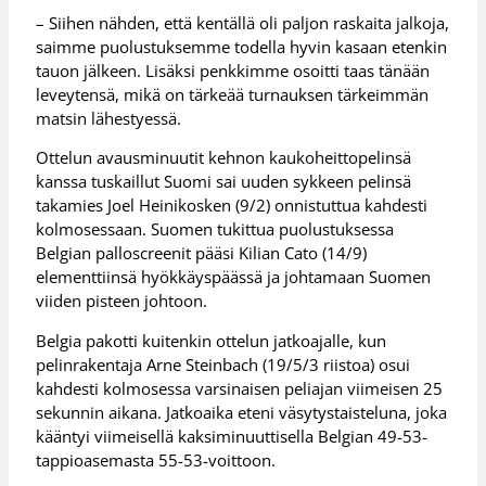
– Siihen nähden, että kentällä oli paljon raskaita jalkoja,
saimme puolustuksemme todella hyvin kasaan etenkin
tauon jälkeen. Lisäksi penkkimme osoitti taas tänään
leveytensä, mikä on tärkeää turnauksen tärkeimmän
matsin lähestyessä.
Ottelun avausminuutit kehnon kaukoheittopelinsä
kanssa tuskaillut Suomi sai uuden sykkeen pelinsä
takamies Joel Heinikosken (9/2) onnistuttua kahdesti
kolmosessaan. Suomen tukittua puolustuksessa
Belgian palloscreenit pääsi Kilian Cato (14/9)
elementtiinsä hyökkäyspäässä ja johtamaan Suomen
viiden pisteen johtoon.
Belgia pakotti kuitenkin ottelun jatkoajalle, kun
pelinrakentaja Arne Steinbach (19/5/3 riistoa) osui
kahdesti kolmosessa varsinaisen peliajan viimeisen 25
sekunnin aikana. Jatkoaika eteni väsytystaisteluna, joka
kääntyi viimeisellä kaksiminuuttisella Belgian 49-53-
tappioasemasta 55-53-voittoon.