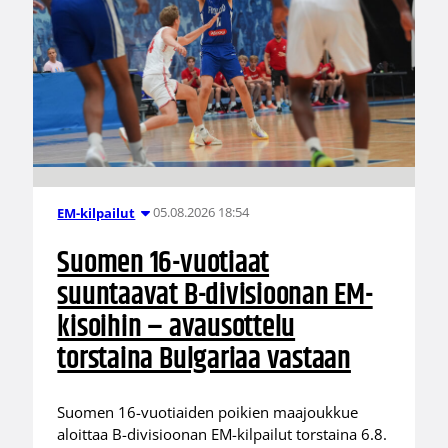
05.08.2026 18:54
EM-kilpailut
Suomen 16-vuotiaat
suuntaavat B-divisioonan EM-
kisoihin – avausottelu
torstaina Bulgariaa vastaan
Suomen 16-vuotiaiden poikien maajoukkue
aloittaa B-divisioonan EM-kilpailut torstaina 6.8.