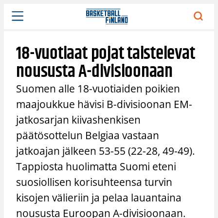
Siirry
sisältöön
18-vuotiaat pojat taistelevat
noususta A-divisioonaan
Suomen alle 18-vuotiaiden poikien
maajoukkue hävisi B-divisioonan EM-
jatkosarjan kiivashenkisen
päätösottelun Belgiaa vastaan
jatkoajan jälkeen 53-55 (22-28, 49-49).
Tappiosta huolimatta Suomi eteni
suosiollisen korisuhteensa turvin
kisojen välieriin ja pelaa lauantaina
noususta Euroopan A-divisioonaan.