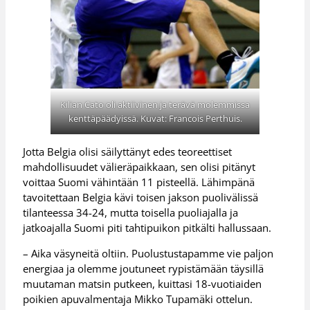
Kilian Cato oli aktiivinen ja terävä molemmissa
kenttäpäädyissä. Kuvat: Francois Perthuis.
Jotta Belgia olisi säilyttänyt edes teoreettiset
mahdollisuudet välieräpaikkaan, sen olisi pitänyt
voittaa Suomi vähintään 11 pisteellä. Lähimpänä
tavoitettaan Belgia kävi toisen jakson puolivälissä
tilanteessa 34-24, mutta toisella puoliajalla ja
jatkoajalla Suomi piti tahtipuikon pitkälti hallussaan.
– Aika väsyneitä oltiin. Puolustustapamme vie paljon
energiaa ja olemme joutuneet rypistämään täysillä
muutaman matsin putkeen, kuittasi 18-vuotiaiden
poikien apuvalmentaja Mikko Tupamäki ottelun.