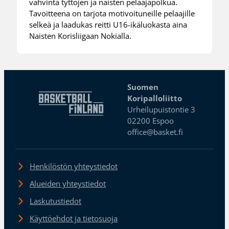
vahvinta tyttöjen ja naisten pelaajapolkua.
Tavoitteena on tarjota motivoituneille pelaajille
selkeä ja laadukas reitti U16-ikäluokasta aina
Naisten Korisliigaan Nokialla.
Suomen
Koripalloliitto
Urheilupuistontie 3
02200 Espoo
office@basket.fi
Henkilöstön yhteystiedot
Alueiden yhteystiedot
Laskutustiedot
Käyttöehdot ja tietosuoja