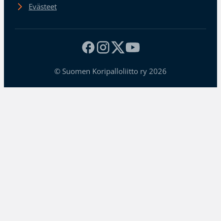
Evästeet
© Suomen Koripalloliitto ry 2026