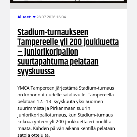
28.07.2026 16:04
Alueet
Stadium-turnaukseen
Tampereelle yli 200 joukkuetta
– juniorikoripallon
suurtapahtuma pelataan
syyskuussa
YMCA Tampereen järjestämä Stadium-turnaus
on kohonnut uudelle sataluvulle. Tampereella
pelataan 12.–13. syyskuuta yksi Suomen
suurimmista ja Pirkanmaan suurin
juniorikoripalloturnaus, kun Stadium-turnaus
kokoaa yhteen yli 200 joukkuetta eri puolilta
maata. Kahden päivän aikana kentillä pelataan
satoja otteluita.