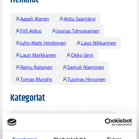
Aapeli Alanen
Arttu Saarijärvi
Fiifi Aidoo
Joonas Tahvanainen
Juho-Matti Henttonen
Lassi Nikkarinen
Lauri Markkanen
Okko Järvi
Remu Raitanen
Samuli Nieminen
Tomas Murphy
Tuomas Hirvonen
Kategoriat
Maajoukkue
Maaottelu
MU20
Pääjuttu