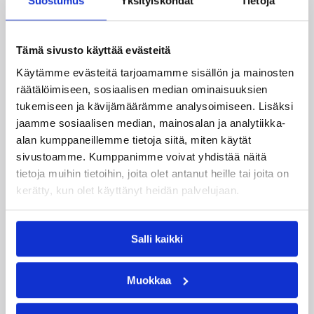
Suostumus
Yksityiskohdat
Tietoja
Tämä sivusto käyttää evästeitä
Katso myös
Käytämme evästeitä tarjoamamme sisällön ja mainosten
räätälöimiseen, sosiaalisen median ominaisuuksien
tukemiseen ja kävijämäärämme analysoimiseen. Lisäksi
jaamme sosiaalisen median, mainosalan ja analytiikka-
alan kumppaneillemme tietoja siitä, miten käytät
sivustoamme. Kumppanimme voivat yhdistää näitä
tietoja muihin tietoihin, joita olet antanut heille tai joita on
kerätty, kun olet käyttänyt heidän palvelujaan.
Salli kaikki
08.08.2026 22:58
3×3
Muokkaa
Suomea edustavat 3×3-