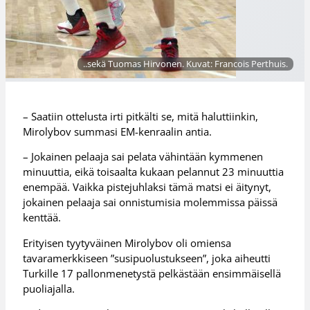
..sekä Tuomas Hirvonen. Kuvat: Francois Perthuis.
– Saatiin ottelusta irti pitkälti se, mitä haluttiinkin,
Mirolybov summasi EM-kenraalin antia.
– Jokainen pelaaja sai pelata vähintään kymmenen
minuuttia, eikä toisaalta kukaan pelannut 23 minuuttia
enempää. Vaikka pistejuhlaksi tämä matsi ei äitynyt,
jokainen pelaaja sai onnistumisia molemmissa päissä
kenttää.
Erityisen tyytyväinen Mirolybov oli omiensa
tavaramerkkiseen ”susipuolustukseen”, joka aiheutti
Turkille 17 pallonmenetystä pelkästään ensimmäisellä
puoliajalla.