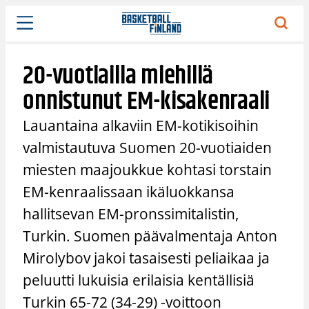
Siirry
sisältöön
20-vuotiailla miehillä
onnistunut EM-kisakenraali
Lauantaina alkaviin EM-kotikisoihin
valmistautuva Suomen 20-vuotiaiden
miesten maajoukkue kohtasi torstain
EM-kenraalissaan ikäluokkansa
hallitsevan EM-pronssimitalistin,
Turkin. Suomen päävalmentaja Anton
Mirolybov jakoi tasaisesti peliaikaa ja
peluutti lukuisia erilaisia kentällisiä
Turkin 65-72 (34-29) -voittoon