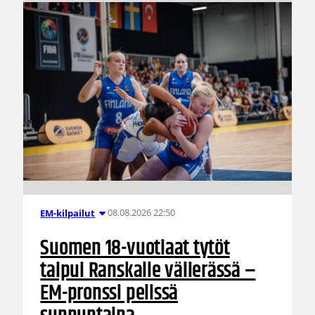
08.08.2026 22:50
EM-kilpailut
Suomen 18-vuotiaat tytöt
taipui Ranskalle välierässä –
EM-pronssi pelissä