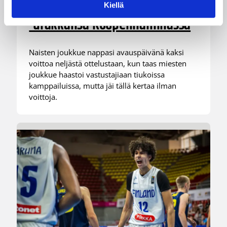
joukkueet aloittivat Nordic Cup
Kiellä
-urakkansa Kööpenhaminassa
Naisten joukkue nappasi avauspäivänä kaksi
voittoa neljästä ottelustaan, kun taas miesten
joukkue haastoi vastustajiaan tiukoissa
kamppailuissa, mutta jäi tällä kertaa ilman
voittoja.