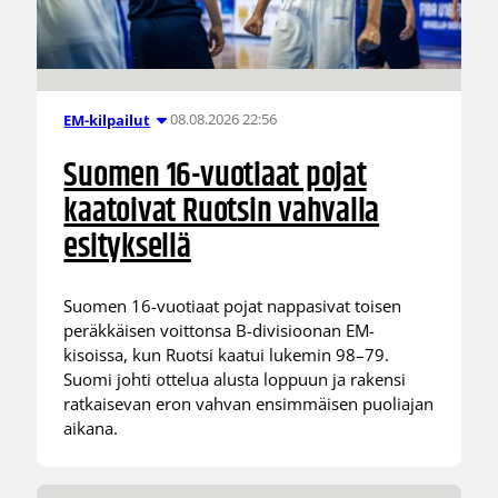
08.08.2026 22:56
EM-kilpailut
Suomen 16-vuotiaat pojat
kaatoivat Ruotsin vahvalla
esityksellä
Suomen 16-vuotiaat pojat nappasivat toisen
peräkkäisen voittonsa B-divisioonan EM-
kisoissa, kun Ruotsi kaatui lukemin 98–79.
Suomi johti ottelua alusta loppuun ja rakensi
ratkaisevan eron vahvan ensimmäisen puoliajan
aikana.