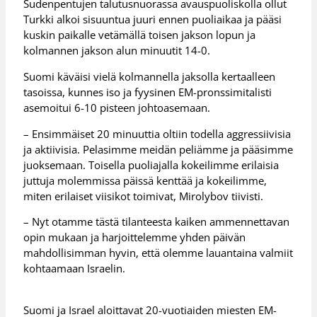
Sudenpentujen talutusnuorassa avauspuoliskolla ollut
Turkki alkoi sisuuntua juuri ennen puoliaikaa ja pääsi
kuskin paikalle vetämällä toisen jakson lopun ja
kolmannen jakson alun minuutit 14-0.
Suomi käväisi vielä kolmannella jaksolla kertaalleen
tasoissa, kunnes iso ja fyysinen EM-pronssimitalisti
asemoitui 6-10 pisteen johtoasemaan.
– Ensimmäiset 20 minuuttia oltiin todella aggressiivisia
ja aktiivisia. Pelasimme meidän peliämme ja pääsimme
juoksemaan. Toisella puoliajalla kokeilimme erilaisia
juttuja molemmissa päissä kenttää ja kokeilimme,
miten erilaiset viisikot toimivat, Mirolybov tiivisti.
– Nyt otamme tästä tilanteesta kaiken ammennettavan
opin mukaan ja harjoittelemme yhden päivän
mahdollisimman hyvin, että olemme lauantaina valmiit
kohtaamaan Israelin.
Suomi ja Israel aloittavat 20-vuotiaiden miesten EM-