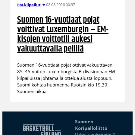
08.08.2026 00:37
EM-kilpailut
Suomen 16-vuotiaat pojat
voittivat Luxemburgin – EM-
kisojen voittotili aukesi
vakuuttavalla pelillä
Suomen 16-vuotiaat pojat ottivat vakuuttavan
85–45-voiton Luxemburgista B-divisioonan EM-
kilpailuissa johtamalla ottelua alusta loppuun.
Suomi kohtaa huomenna Ruotsin klo 19.30
Suomen aikaa.
Suomen
Koripalloliitto
Urheilupuistontie 3