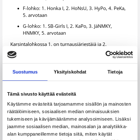
F-lohko: 1. Honka I, 2. HoNsU, 3. HyPo, 4. PeKa,
5. arvotaan
G-lohko: 1. SB-Girls I, 2. KaPo, 3. JäNMKY,
HNMKY, 5. arvotaan
Karsintalohkossa 1. on turnausjärjestäjä ja 2.
varajärjestäjä.
Jokaisen lohkon 1. ja 2. sijoittuneet joukkueet pelaavat
A-tyttöjen SM-sarjassa tulevalla kaudella. Jokaisen
Suostumus
Yksityiskohdat
Tietoja
lohkon 3. ja 4. sijoittuneet joukkueet pelaavat A-
tyttöjen valtakunnallisessa I divisioonassa pelikaudella.
Lohkojen viideksi (5.) sijoittuneet joukkueet pelaavat
Tämä sivusto käyttää evästeitä
alueellisissa sarjoissa.
Käytämme evästeitä tarjoamamme sisällön ja mainosten
räätälöimiseen, sosiaalisen median ominaisuuksien
LISÄTIETOA:
tukemiseen ja kävijämäärämme analysoimiseen. Lisäksi
jaamme sosiaalisen median, mainosalan ja analytiikka-
A- ja B-nuorten valtakunnallisten sarjojen
alan kumppaneillemme tietoja siitä, miten käytät
sarjamääräykset 2014-2015