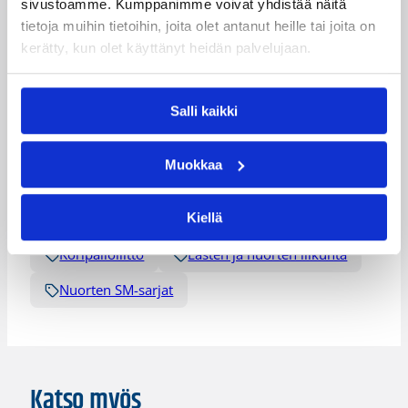
sivustoamme. Kumppanimme voivat yhdistää näitä
A-nuorten ranking 2014-15_päivitetty 18.8.2014
tietoja muihin tietoihin, joita olet antanut heille tai joita on
kerätty, kun olet käyttänyt heidän palvelujaan.
Nuorten valtakunnallisten sarjojen kalenteri
2014-2015
Salli kaikki
Päivitetty
18.08.2014
Muokkaa
Kategoriat
Kiellä
Koripalloliitto
Lasten ja nuorten liikunta
Nuorten SM-sarjat
Katso myös