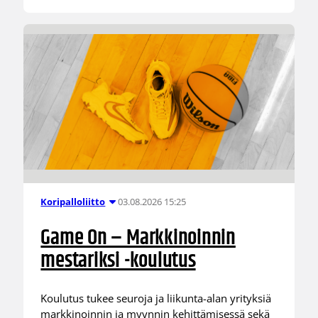
03.08.2026 15:25
Koripalloliitto
Game On – Markkinoinnin
mestariksi -koulutus
Koulutus tukee seuroja ja liikunta-alan yrityksiä
markkinoinnin ja myynnin kehittämisessä sekä