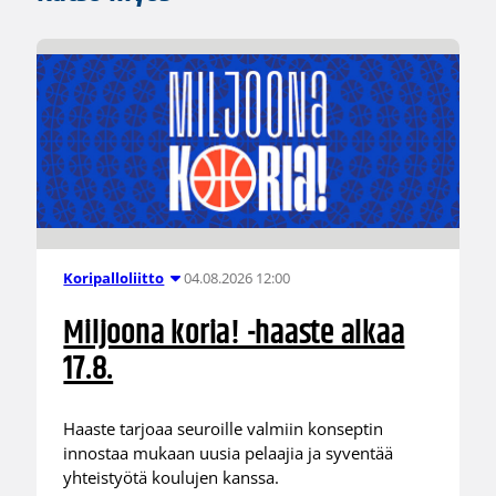
04.08.2026 12:00
Koripalloliitto
Miljoona koria! -haaste alkaa
17.8.
Haaste tarjoaa seuroille valmiin konseptin
innostaa mukaan uusia pelaajia ja syventää
yhteistyötä koulujen kanssa.