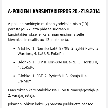
A-POIKIEN I KARSINTAKIERROS 20.-21.9.2014
A-poikien rankingin mukaan yhdeksäntoista (19)
parasta joukkuetta pääsee suoraan II
karsintakierrokselle. Karsinnan ensimmäiselle
kierrokselle osallistuu 13 joukkuetta.
A-lohko: 1. Namika Lahti 97/98, 2. Sykki-PuHu, 3.
Warriors, 4. KaU, 5. FoKoPo
B-lohko: 1. KTP II, Kori-80-HuBa-RU, 3. HoNsU II,
4. LoKoKo
C-lohko: 1. EBT, 2. Pyrintö II, 3. Kataja II, 4.
LrNMKY
I Kierroksen karsintalohkossa 1. on turnausjärjestäjä ja
2. varajärjestäjä.
Jokaisen lohkon kaksi (2) parasta joukkuetta pääsee