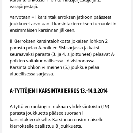
varajärjestäjä.
*arvotaan = I karsintakierroksen jatkoon päässeet
joukkueet arvotaan II karsintakierroksen turnauksiin
ensimmäisen karsinnan jälkeen.
II Kierroksen karsintalohkosta jokaisen lohkon 2
parasta pelaa A-poikien SM-sarjassa ja kaksi
seuraavaksi parasta (3. ja 4. sijoittuneet) pelaavat A-
poikien valtakunnallisessa I divisioonassa.
Karsintalohkon viimeinen (5.) joukkue pelaa
alueellisessa sarjassa.
A-TYTTÖJEN I KARSINTAKIERROS 13.-14.9.2014
A-tyttöjen rankingin mukaan yhdeksäntoista (19)
parasta joukkuetta pääsee suoraan II
karsintakierrokselle. Karsinnan ensimmäiselle
kierrokselle osallistuu 8 joukkuetta.