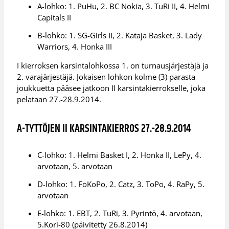
A-lohko: 1. PuHu, 2. BC Nokia, 3. TuRi II, 4. Helmi
Capitals II
B-lohko: 1. SG-Girls II, 2. Kataja Basket, 3. Lady
Warriors, 4. Honka III
I kierroksen karsintalohkossa 1. on turnausjärjestäjä ja
2. varajärjestäjä. Jokaisen lohkon kolme (3) parasta
joukkuetta pääsee jatkoon II karsintakierrokselle, joka
pelataan 27.-28.9.2014.
A-TYTTÖJEN II KARSINTAKIERROS 27.-28.9.2014
C-lohko: 1. Helmi Basket I, 2. Honka II, LePy, 4.
arvotaan, 5. arvotaan
D-lohko: 1. FoKoPo, 2. Catz, 3. ToPo, 4. RaPy, 5.
arvotaan
E-lohko: 1. EBT, 2. TuRi, 3. Pyrintö, 4. arvotaan,
5.Kori-80 (päivitetty 26.8.2014)