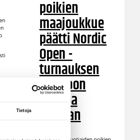
poikien
maajoukkue
den
en
päätti Nordic
o
Open -
sti
turnauksen
tappioon
Latviaa
vastaan
Tietoja
Suomen 15-vuotiaiden poikien