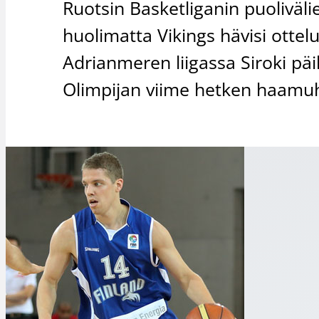
Ruotsin Basketliganin puoliväl
huolimatta Vikings hävisi ottel
Adrianmeren liigassa Siroki päi
Olimpijan viime hetken haamuh