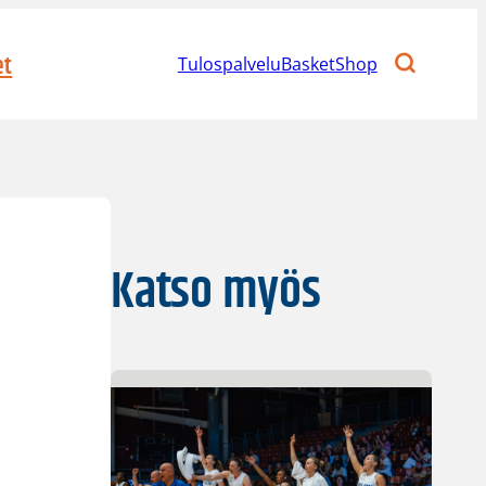
et
Tulospalvelu
BasketShop
Katso myös