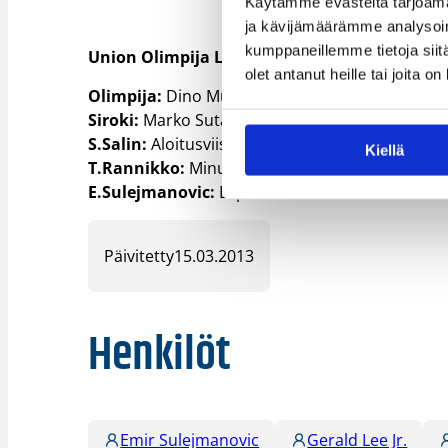
Käytämme evästeitä tarjoama
ja kävijämäärämme analysoim
kumppaneillemme tietoja siitä
Union Olimpija Ljubljana – KK Siroki 82–85 (19
olet antanut heille tai joita o
Olimpija:
Dino Muric 22/13, Jaka Blazic 17/10/5 
Siroki:
Marko Sutalo 18/5, Zeljko Sakic 13/6/6 sy
S.Salin:
Aloitusviisikossa, Minuutit 32, Pisteet 10 
Kiellä
T.Rannikko:
Minuutit 31, Pisteet 5 (3p 1-4, 1p 2-2
E.Sulejmanovic:
Ei pelannut.
Päivitetty
15.03.2013
Henkilöt
Emir Sulejmanovic
Gerald Lee Jr.