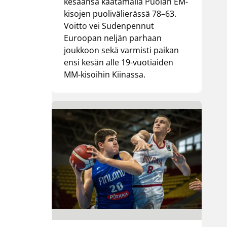
kesäänsä kaatamalla Puolan EM-
kisojen puolivälierässä 78–63.
Voitto vei Sudenpennut
Euroopan neljän parhaan
joukkoon sekä varmisti paikan
ensi kesän alle 19-vuotiaiden
MM-kisoihin Kiinassa.