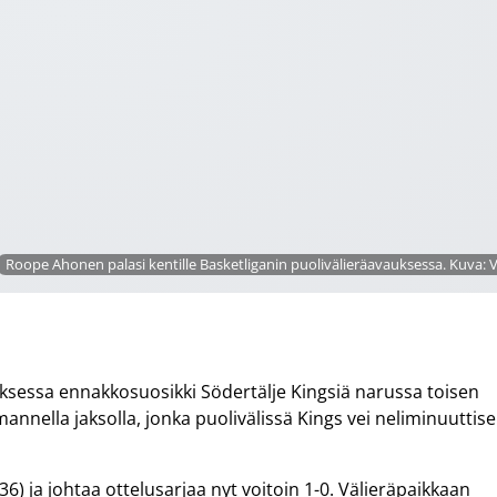
Roope Ahonen palasi kentille Basketliganin puolivälieräavauksessa. Kuva: V
auksessa ennakkosuosikki Södertälje Kingsiä narussa toisen
mannella jaksolla, jonka puolivälissä Kings vei neliminuuttis
) ja johtaa ottelusarjaa nyt voitoin 1-0. Välieräpaikkaan