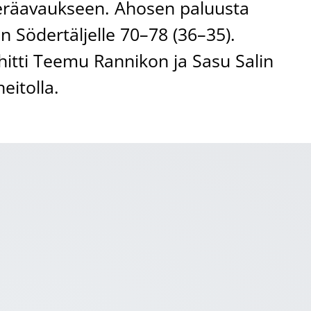
ieräavaukseen. Ahosen paluusta
un Södertäljelle 70–78 (36–35).
hitti Teemu Rannikon ja Sasu Salin
eitolla.