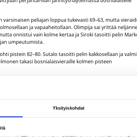
ttyään perjantai-illan jännitysnäytelmässä bosnialaiselle
en varsinaisen peliajan loppua tukevasti 69–63, mutta vierai
olmosellaan ja vapaaheitollaan. Olimpija sai yrittää neljänn
utta onnistui vain kolme kertaa ja Siroki tasoitti pelin Mark
iajan umpeutumista.
hti pistein 82–80. Sutalo tasoitti pelin kakkosellaan ja valmi
kolmonen takasi bosnialaisvieraille kolmen pisteen
minuutit Olimpijan takakentällä. Aloitusviisikkoon kuulunut
me levypalloa ja riisti pallon kahdesti, ja penkiltä tullut
neljä syöttöä. Myös Emir Sulejmanovic oli Olimpijan
Yksityiskohdat
arkasi tappion myötä Olimpijan ulottumattomiin. Olimpija
päätösottelunsa Gerald Lee jr.:n edustaman KK Buducnostin
itä