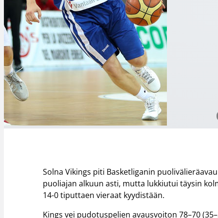
Solna Vikings piti Basketliganin puolivälieräav
puoliajan alkuun asti, mutta lukkiutui täysin kol
14-0 tiputtaen vieraat kyydistään.
Kings vei pudotuspelien avausvoiton 78–70 (35–36