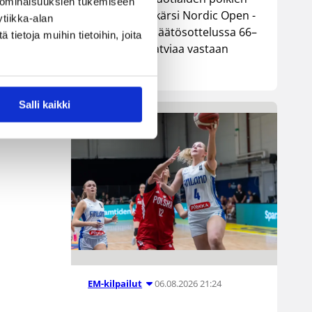
 ominaisuuksien tukemiseen
maajoukkue kärsi Nordic Open -
tiikka-alan
turnauksen päätösottelussa 66–
ietoja muihin tietoihin, joita
74-tappion Latviaa vastaan
Lohjalla.
Salli kaikki
06.08.2026 21:24
EM-kilpailut