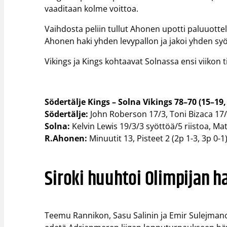
vaaditaan kolme voittoa.
Vaihdosta peliin tullut Ahonen upotti paluuottelus
Ahonen haki yhden levypallon ja jakoi yhden sy
Vikings ja Kings kohtaavat Solnassa ensi viikon t
Södertälje Kings – Solna Vikings 78–70 (15–19,
Södertälje:
John Roberson 17/3, Toni Bizaca 17/2
Solna:
Kelvin Lewis 19/3/3 syöttöä/5 riistoa, Mat
R.Ahonen:
Minuutit 13, Pisteet 2 (2p 1-3, 3p 0-1)
Siroki huuhtoi Olimpijan 
Teemu Rannikon, Sasu Salinin ja Emir Sulejmano