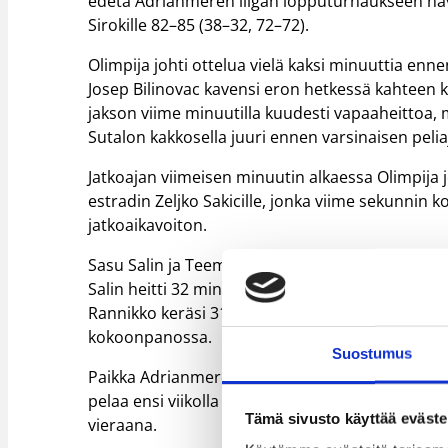
edetä Adrianmeren liigan lopputurnaukseen hävi
Sirokille 82–85 (38–32, 72–72).
Olimpija johti ottelua vielä kaksi minuuttia enn
Josep Bilinovac kavensi eron hetkessä kahteen k
jakson viime minuutilla kuudesti vapaaheittoa, m
Sutalon kakkosella juuri ennen varsinaisen pel
Jatkoajan viimeisen minuutin alkaessa Olimpija jo
estradin Zeljko Sakicille, jonka viime sekunnin 
jatkoaikavoiton.
Sasu Salin ja Teemu Rannikko pelasivat tukevat 
Salin heitti 32 minuutissa 10 pistettä, nappasi kol
Rannikko keräsi 31 minuutissa viisi pistettä ja 
kokoonpanossa.
Suostumus
Paikka Adrianmeren liigan lopputurnauksessa k
pelaa ensi viikolla Adrianmeren liigan kauden 
Tämä sivusto käyttää eväste
vieraana.