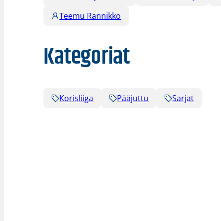
Teemu Rannikko
Kategoriat
Korisliiga
Pääjuttu
Sarjat