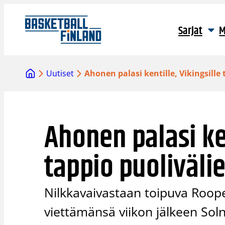
Siirry
sisältöön
Sarjat
M
Uutiset
Ahonen palasi kentille, Vikingsill
Ahonen palasi ken
tappio puoliväl
Nilkkavaivastaan toipuva Roop
viettämänsä viikon jälkeen Soln