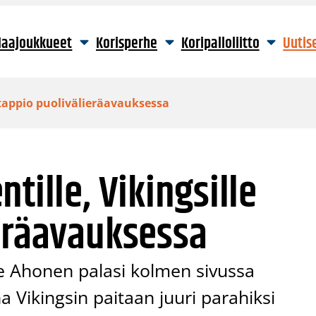
aajoukkueet
Korisperhe
Koripalloliitto
Uutis
e tappio puolivälieräavauksessa
tille, Vikingsille
ieräavauksessa
e Ahonen palasi kolmen sivussa
a Vikingsin paitaan juuri parahiksi