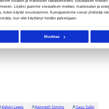
mme sisällön ja mainosten räätälöimiseen, sosiaalisen median
iseen. Lisäksi jaamme sosiaalisen median, mainosalan ja analy
, miten käytät sivustoamme. Kumppanimme voivat yhdistää näitä t
–11, 38–32, 57–48, 72–72)
n kerätty, kun olet käyttänyt heidän palvelujaan.
syöttöä.
öttöä.
(2p 3-6, 3p 0-5, 1p 4-4), Levypallot 3, Riistot 2.
Muokkaa
), Levypallot 1, Syötöt 4, Riistot 1.
Kelvin Lewis
Kenneth Simms
Sasu Salin