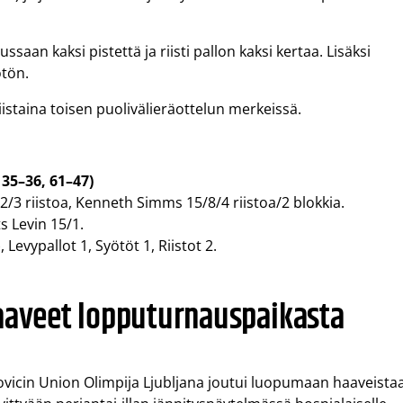
saan kaksi pistettä ja riisti pallon kaksi kertaa. Lisäksi
ötön.
iistaina toisen puolivälieräottelun merkeissä.
 35–36, 61–47)
/3 riistoa, Kenneth Simms 15/8/4 riistoa/2 blokkia.
s Levin 15/1.
, Levypallot 1, Syötöt 1, Riistot 2.
haaveet lopputurnauspaikasta
vicin Union Olimpija Ljubljana joutui luopumaan haaveista