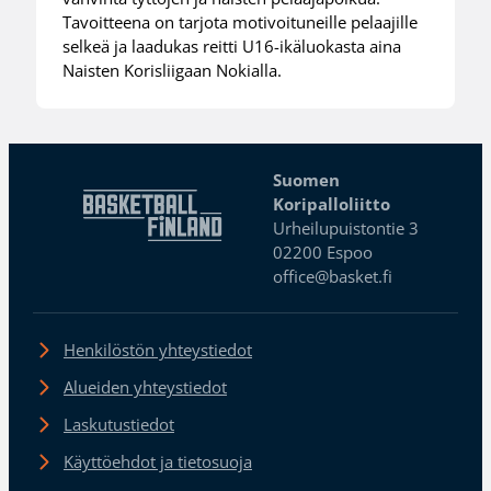
Tavoitteena on tarjota motivoituneille pelaajille
selkeä ja laadukas reitti U16-ikäluokasta aina
Naisten Korisliigaan Nokialla.
Suomen
Koripalloliitto
Urheilupuistontie 3
02200 Espoo
office@basket.fi
Henkilöstön yhteystiedot
Alueiden yhteystiedot
Laskutustiedot
Käyttöehdot ja tietosuoja