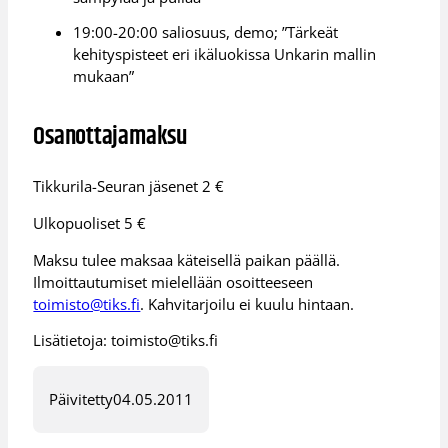
19:00-20:00 saliosuus, demo; ”Tärkeät
kehityspisteet eri ikäluokissa Unkarin mallin
mukaan”
Osanottajamaksu
Tikkurila-Seuran jäsenet 2 €
Ulkopuoliset 5 €
Maksu tulee maksaa käteisellä paikan päällä.
Ilmoittautumiset mielellään osoitteeseen
toimisto@tiks.fi
. Kahvitarjoilu ei kuulu hintaan.
Lisätietoja: toimisto@tiks.fi
Päivitetty
04.05.2011