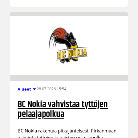
28.07.2026 15:54
Alueet
BC Nokia vahvistaa tyttöjen
pelaajapolkua
BC Nokia rakentaa pitkäjänteisesti Pirkanmaan
vahvinta tyttöjen ja naisten pelaajapolkua.