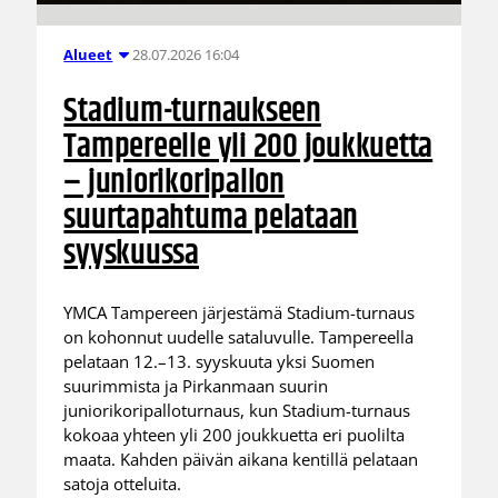
28.07.2026 16:04
Alueet
Stadium-turnaukseen
Tampereelle yli 200 joukkuetta
– juniorikoripallon
suurtapahtuma pelataan
syyskuussa
YMCA Tampereen järjestämä Stadium-turnaus
on kohonnut uudelle sataluvulle. Tampereella
pelataan 12.–13. syyskuuta yksi Suomen
suurimmista ja Pirkanmaan suurin
juniorikoripalloturnaus, kun Stadium-turnaus
kokoaa yhteen yli 200 joukkuetta eri puolilta
maata. Kahden päivän aikana kentillä pelataan
satoja otteluita.