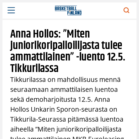
Siirry
sisältöön
Anna Hollos: ”Miten
juniorikoripalloilijasta tulee
ammattilainen” -luento 12.5.
Tikkurilassa
Tikkurilassa on mahdollisuus mennä
seuraamaan ammattilaisen luentoa
sekä demoharjoitusta 12.5. Anna
Hollos Unkarin Sporon-seurasta on
Tikkurila-Seurassa pitämässä luentoa
aiheella ”Miten juniorikoripalloilijasta
tulee ammattilainen MKB Euroleasing