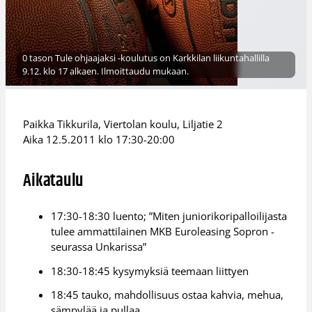
0 tason Tule ohjaajaksi -koulutus on Karkkilan liikuntahallilla
9.12. klo 17 alkaen. Ilmoittaudu mukaan.
Paikka Tikkurila, Viertolan koulu, Liljatie 2
Aika 12.5.2011 klo 17:30-20:00
Aikataulu
17:30-18:30 luento; ”Miten juniorikoripalloilijasta
tulee ammattilainen MKB Euroleasing Sopron -
seurassa Unkarissa”
18:30-18:45 kysymyksiä teemaan liittyen
18:45 tauko, mahdollisuus ostaa kahvia, mehua,
sämpylää ja pullaa