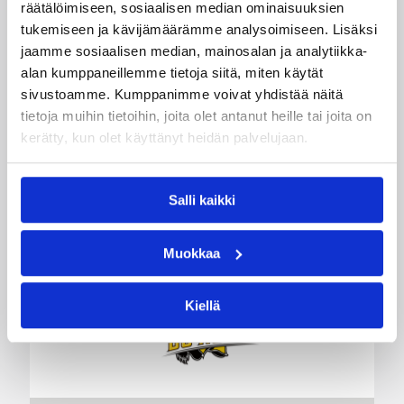
Delfin Basket Tournament
räätälöimiseen, sosiaalisen median ominaisuuksien
31.7.-2.8. Tampereella
tukemiseen ja kävijämäärämme analysoimiseen. Lisäksi
jaamme sosiaalisen median, mainosalan ja analytiikka-
alan kumppaneillemme tietoja siitä, miten käytät
Koripallon kansainvälinen turnaus Delfin Basket
sivustoamme. Kumppanimme voivat yhdistää näitä
pelataan Tampereella tänä viikonloppuna.
tietoja muihin tietoihin, joita olet antanut heille tai joita on
Järjestyksessään 39. turnaus kerää yhteen 200
kerätty, kun olet käyttänyt heidän palvelujaan.
joukkuetta ja tuhansia koripallon ystäviä niin
Suomesta kuin ulkomailta.
Salli kaikki
Muokkaa
Kiellä