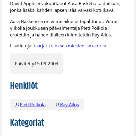
David Apple ei vakuuttanut Aura Basketia taidoillaan,
jonka lisäksi kahden lapsen isää vaivasi koti-ikävä.
Aura Basketissa on viime aikoina tapahtunut. Viime
viikolla joukkueen päävalmentaja Pieti Poikola
erotettiin ja hänen tilalleen kiinnitettiin Ray Ailus.
Lisätietoja:
/sarjat_tulokset/miesten_sm-koris/
Päivitetty
15.09.2004
Henkilöt
Pieti Poikola
Ray Ailus
Kategoriat