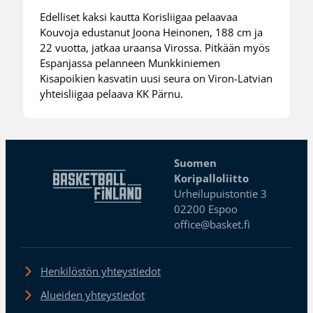
Edelliset kaksi kautta Korisliigaa pelaavaa
Kouvoja edustanut Joona Heinonen, 188 cm ja
22 vuotta, jatkaa uraansa Virossa. Pitkään myös
Espanjassa pelanneen Munkkiniemen
Kisapoikien kasvatin uusi seura on Viron-Latvian
yhteisliigaa pelaava KK Pärnu.
Suomen
Koripalloliitto
Urheilupuistontie 3
02200 Espoo
office@basket.fi
Henkilöstön yhteystiedot
Alueiden yhteystiedot