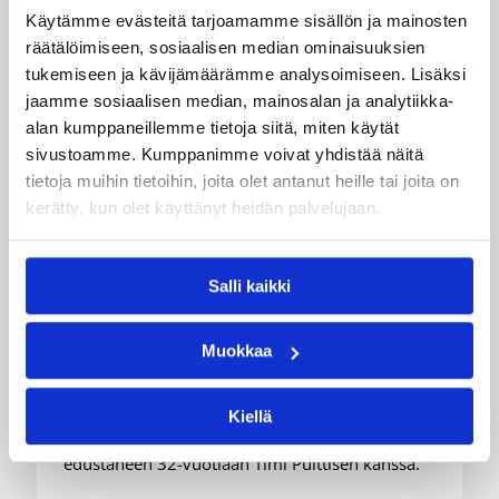
Käytämme evästeitä tarjoamamme sisällön ja mainosten
räätälöimiseen, sosiaalisen median ominaisuuksien
tukemiseen ja kävijämäärämme analysoimiseen. Lisäksi
jaamme sosiaalisen median, mainosalan ja analytiikka-
alan kumppaneillemme tietoja siitä, miten käytät
05.08.2026 11:34
Korisliiga
sivustoamme. Kumppanimme voivat yhdistää näitä
Seagulls hankki taitoa ja
tietoja muihin tietoihin, joita olet antanut heille tai joita on
kokemusta kokoonpanoonsa
kerätty, kun olet käyttänyt heidän palvelujaan.
kahden pelaajan edestä
Salli kaikki
Helsinki Seagullsin kokoonpano vahvistuu
kahdella tuoreella kasvolla. Joukkue on tehnyt
Muokkaa
tulevan kauden mittaiset sopimukset viime
kaudella Saksan ProA-sarjan Karlsruhe Lionsia
edustaneen 26-vuotiaan yhdysvaltalaislaituri
Kiellä
Tyrese Williamsin sekä viime kaudella Kouvoja
edustaneen 32-vuotiaan Timi Puittisen kanssa.