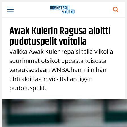
Siirry
sisältöön
Awak Kuierin Ragusa aloitti
pudotuspelit voitolla
Vaikka Awak Kuier repäisi tällä viikolla
suurimmat otsikot upeasta toisesta
varauksestaan WNBA:han, niin hän
ehti aloittaa myös Italian liigan
pudotuspelit.