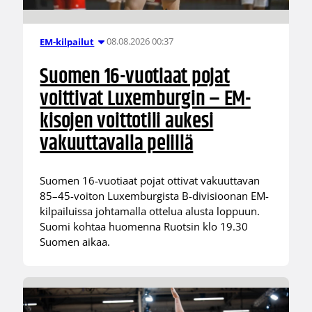
08.08.2026 00:37
EM-kilpailut
Suomen 16-vuotiaat pojat
voittivat Luxemburgin – EM-
kisojen voittotili aukesi
vakuuttavalla pelillä
Suomen 16-vuotiaat pojat ottivat vakuuttavan
85–45-voiton Luxemburgista B-divisioonan EM-
kilpailuissa johtamalla ottelua alusta loppuun.
Suomi kohtaa huomenna Ruotsin klo 19.30
Suomen aikaa.