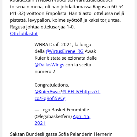
toisena nimenä, oli hän johdattamassa Ragusaa 60-54
(41-32)-voittoon Empolista. Hän tilastoi ottelussa neljä
pistettä, levypallon, kolme syöttöä ja kaksi torjuntaa.
Ragusa johtaa ottelusarjaa 1-0.
Ottelutilastot
WNBA Draft 2021, la lunga
della
@VirtusEirene_RG
Awak
Kuier è stata selezionata dalle
@DallasWings
con la scelta
numero 2.
Congratulations,
@KuierAwak
!
#LBFLIVE
https://t.
co/FqRofi5VCg
— Lega Basket Femminile
(@legabasketfem)
April 15,
2021
Saksan Bundesliigassa Sofia Pelanderin Hernerin