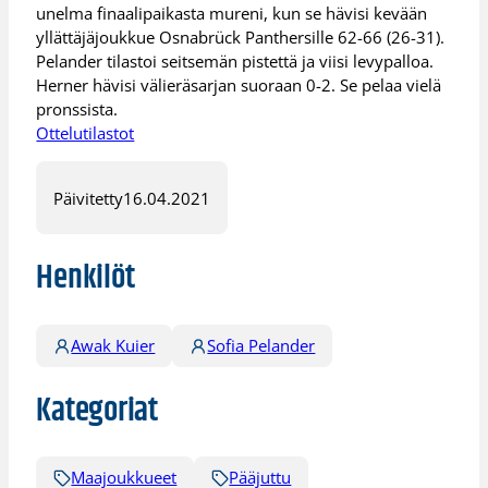
unelma finaalipaikasta mureni, kun se hävisi kevään
yllättäjäjoukkue Osnabrück Panthersille 62-66 (26-31).
Pelander tilastoi seitsemän pistettä ja viisi levypalloa.
Herner hävisi välieräsarjan suoraan 0-2. Se pelaa vielä
pronssista.
Ottelutilastot
Päivitetty
16.04.2021
Henkilöt
Awak Kuier
Sofia Pelander
Kategoriat
Maajoukkueet
Pääjuttu