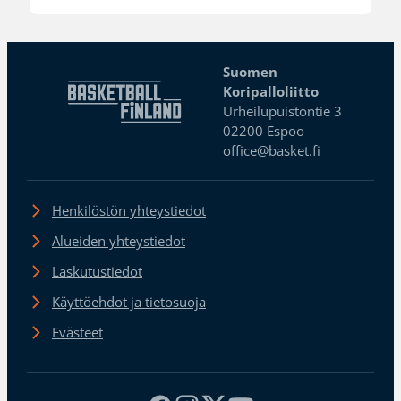
Suomen
Koripalloliitto
Urheilupuistontie 3
02200 Espoo
office@basket.fi
Henkilöstön yhteystiedot
Alueiden yhteystiedot
Laskutustiedot
Käyttöehdot ja tietosuoja
Evästeet