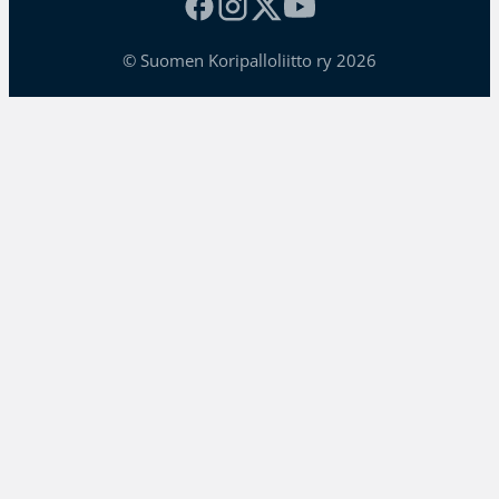
© Suomen Koripalloliitto ry 2026