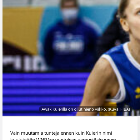
Awak Kuierilla on ollut hieno viikko. (Kuva: FIBA)
Vain muutamia tunteja ennen kuin Kuierin nimi
kuulutettiin WNBA:n vuotuisen varaustilaisuuden