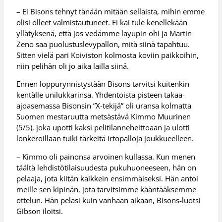
– Ei Bisons tehnyt tänään mitään sellaista, mihin emme
olisi olleet valmistautuneet. Ei kai tule kenellekään
yllätyksenä, että jos vedämme layupin ohi ja Martin
Zeno saa puolustuslevypallon, mitä siinä tapahtuu.
Sitten vielä pari Koiviston kolmosta koviin paikkoihin,
niin pelihän oli jo aika lailla siinä.
Ennen loppurynnistystään Bisons tarvitsi kuitenkin
kentälle unilukkarinsa. Yhdentoista pisteen takaa-
ajoasemassa Bisonsin ”X-tekijä” oli uransa kolmatta
Suomen mestaruutta metsästävä Kimmo Muurinen
(5/5), joka upotti kaksi pelitilanneheittoaan ja ulotti
lonkeroillaan tuiki tärkeitä irtopalloja joukkueelleen.
– Kimmo oli painonsa arvoinen kullassa. Kun menen
täältä lehdistötilaisuudesta pukuhuoneeseen, hän on
pelaaja, jota kiitän kaikkein ensimmäiseksi. Hän antoi
meille sen kipinän, jota tarvitsimme kääntääksemme
ottelun. Hän pelasi kuin vanhaan aikaan, Bisons-luotsi
Gibson iloitsi.