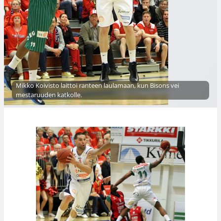
Mikko Koivisto laittoi ranteen laulamaan, kun Bisons vei
mestaruuden katkolle.