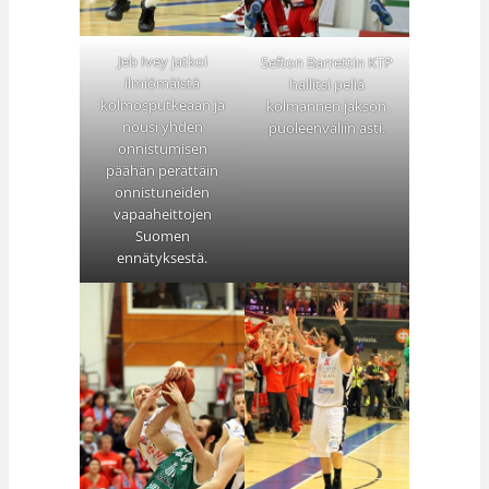
Jeb Ivey jatkoi
Sefton Barrettin KTP
ilmiömäistä
hallitsi peliä
kolmosputkeaan ja
kolmannen jakson
nousi yhden
puoleenväliin asti.
onnistumisen
päähän perättäin
onnistuneiden
vapaaheittojen
Suomen
ennätyksestä.