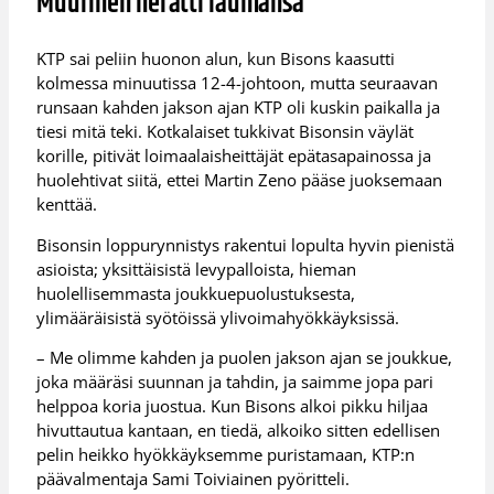
Muurinen herätti laumansa
KTP sai peliin huonon alun, kun Bisons kaasutti
kolmessa minuutissa 12-4-johtoon, mutta seuraavan
runsaan kahden jakson ajan KTP oli kuskin paikalla ja
tiesi mitä teki. Kotkalaiset tukkivat Bisonsin väylät
korille, pitivät loimaalaisheittäjät epätasapainossa ja
huolehtivat siitä, ettei Martin Zeno pääse juoksemaan
kenttää.
Bisonsin loppurynnistys rakentui lopulta hyvin pienistä
asioista; yksittäisistä levypalloista, hieman
huolellisemmasta joukkuepuolustuksesta,
ylimääräisistä syötöissä ylivoimahyökkäyksissä.
– Me olimme kahden ja puolen jakson ajan se joukkue,
joka määräsi suunnan ja tahdin, ja saimme jopa pari
helppoa koria juostua. Kun Bisons alkoi pikku hiljaa
hivuttautua kantaan, en tiedä, alkoiko sitten edellisen
pelin heikko hyökkäyksemme puristamaan, KTP:n
päävalmentaja Sami Toiviainen pyöritteli.