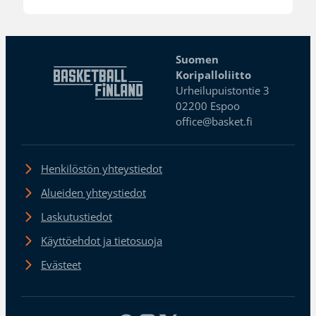
Suomen
Koripalloliitto
Urheilupuistontie 3
02200 Espoo
office@basket.fi
Henkilöstön yhteystiedot
Alueiden yhteystiedot
Laskutustiedot
Käyttöehdot ja tietosuoja
Evästeet