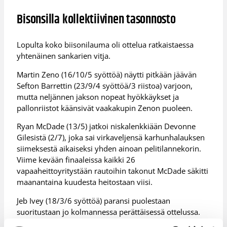
Bisonsilla kollektiivinen tasonnosto
Lopulta koko biisonilauma oli ottelua ratkaistaessa
yhtenäinen sankarien vitja.
Martin Zeno (16/10/5 syöttöä) näytti pitkään jäävän
Sefton Barrettin (23/9/4 syöttöä/3 riistoa) varjoon,
mutta neljännen jakson nopeat hyökkäykset ja
pallonriistot käänsivät vaakakupin Zenon puoleen.
Ryan McDade (13/5) jatkoi niskalenkkiään Devonne
Gilesistä (2/7), joka sai virkaveljensä karhunhalauksen
siimeksestä aikaiseksi yhden ainoan pelitilannekorin.
Viime kevään finaaleissa kaikki 26
vapaaheittoyritystään rautoihin takonut McDade säkitti
maanantaina kuudesta heitostaan viisi.
Jeb Ivey (18/3/6 syöttöä) paransi puolestaan
suoritustaan jo kolmannessa perättäisessä ottelussa.
Bisonsin päästessä viimein kolmannella jaksolla