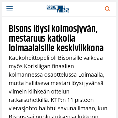
Siirry
sisältöön
Bisons löysi kolmosjyvän,
mestaruus katkolla
loimaalaisille keskiviikkona
Kaukoheittopeli oli Bisonsille vaikeaa
myös Korisliigan finaalien
kolmannessa osaottelussa Loimaalla,
mutta hallitseva mestari löysi jyvänsä
viimein kiihkeän ottelun
ratkaisuhetkillä. KTP:n 11 pisteen
vierasjohto haihtui savuna ilmaan, kun
Bisons sai puolustuksensa lukkoon,