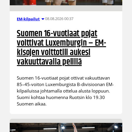
08.08.2026 00:37
EM-kilpailut
Suomen 16-vuotiaat pojat
voittivat Luxemburgin – EM-
kisojen voittotili aukesi
vakuuttavalla pelillä
Suomen 16-vuotiaat pojat ottivat vakuuttavan
85–45-voiton Luxemburgista B-divisioonan EM-
kilpailuissa johtamalla ottelua alusta loppuun.
Suomi kohtaa huomenna Ruotsin klo 19.30
Suomen aikaa.