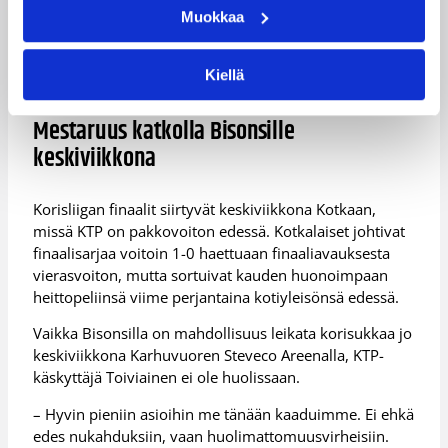
parhaimmillaan ennakkoluulotonta työtä
Muokkaa
pelinrakentajan tontilla ja Timo Heinosella (13/5) oli
hetkensä KTP:n kolmannen jakson karkumatkan
aikana.
Kiellä
Mestaruus katkolla Bisonsille
keskiviikkona
Korisliigan finaalit siirtyvät keskiviikkona Kotkaan,
missä KTP on pakkovoiton edessä. Kotkalaiset johtivat
finaalisarjaa voitoin 1-0 haettuaan finaaliavauksesta
vierasvoiton, mutta sortuivat kauden huonoimpaan
heittopeliinsä viime perjantaina kotiyleisönsä edessä.
Vaikka Bisonsilla on mahdollisuus leikata korisukkaa jo
keskiviikkona Karhuvuoren Steveco Areenalla, KTP-
käskyttäjä Toiviainen ei ole huolissaan.
– Hyvin pieniin asioihin me tänään kaaduimme. Ei ehkä
edes nukahduksiin, vaan huolimattomuusvirheisiin.