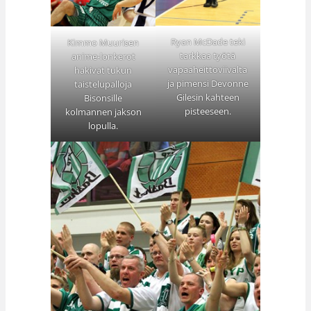
Ryan McDade teki
Kimmo Muurisen
tarkkaa työtä
anime-lonkerot
vapaaheittoviivalta
hakivat tukun
ja pimensi Devonne
taistelupalloja
Gilesin kahteen
Bisonsille
pisteeseen.
kolmannen jakson
lopulla.