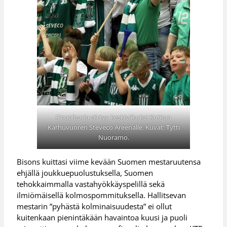
Finaalisarja siirtyy keskiviikoksi Kotkan
Karhuvuoren Steveco Areenalle. Kuvat: Tytti
Nuoramo.
Bisons kuittasi viime kevään Suomen mestaruutensa
ehjällä joukkuepuolustuksella, Suomen
tehokkaimmalla vastahyökkäyspelillä sekä
ilmiömäisellä kolmospommituksella. Hallitsevan
mestarin ”pyhästä kolminaisuudesta” ei ollut
kuitenkaan pienintäkään havaintoa kuusi ja puoli