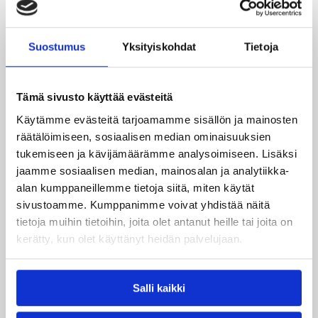
nelistämään kenttää porhalsi Ivey seitsemän
peninkulman saappailla karkuun KTP-pelinrakentaja
Bojan Sarcevicilta (8/3/5 syöttöä).
Suostumus
Yksityiskohdat
Tietoja
Ivey upotti kolmosen pussiin jo 157. perättäisessä
ottelussa sekä nousi kahdeksalla onnistuneella
Tämä sivusto käyttää evästeitä
vapaaheitollaan yhden heiton päähän Hanno Möttölän
ja Kalevi Pietikäisen hallussaan pitämästä, 48
Käytämme evästeitä tarjoamamme sisällön ja mainosten
onnistuneen perättäisen vapaaheiton Suomen
räätälöimiseen, sosiaalisen median ominaisuuksien
ennätyksestä.
tukemiseen ja kävijämäärämme analysoimiseen. Lisäksi
– Meillä oli omat vaikeutemme, mutta painotin jätkille,
jaamme sosiaalisen median, mainosalan ja analytiikka-
ettei meidän ole pakko keksiä pyörää uudestaan.
alan kumppaneillemme tietoja siitä, miten käytät
Pysyimme perusasioissa, teimme pari hienosäätöä ja
sivustoamme. Kumppanimme voivat yhdistää näitä
pikku hiljaa Mikko, Jeb ja Martin saivat pelinsä
tietoja muihin tietoihin, joita olet antanut heille tai joita on
kulkemaan. Tämä joukkue ei hyydy loppuhetkillä,
kerätty, kun olet käyttänyt heidän palvelujaan.
Gibson ylisti.
KTP:sta puhtaat paperit pokkasi lähinnä Barrett, jonka
Salli kaikki
varassa kotkalaishyökkäys oli. Jukka Matinen (8/2)
onnistui avauspuoliskolla, Michael Pounds (5/2) teki