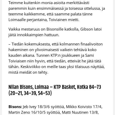
Teimme kuitenkin monia asioita merkittävästi
paremmin kuin ensimmäisessä ja toisessa ottelussa, ja
teemme kaikkemme, että saamme palata tänne
Loimaalle perjantaina, Toiviainen mietti.
Vaikka mestaruus on Bisonsille katkolla, Gibson latoi
jäitä innokkaimpien hattuun.
– Tiedän kokemuksesta, että kolmannen finaalivoiton
hakeminen on ylivoimaisesti vaikein tehtävä koko
kauden aikana. Tunnen KTP:n joukkueen ja Sami
Toiviaisen niin hyvin, että tiedän, etteivät he jätä tätä
tähän. Keskiviikko on meille taas yksi tilaisuus näyttää,
mistä meidät on tehty.
Nilan Bisons, Loimaa – KTP Basket, Kotka 84–73
(20–21, 34–39, 54–53)
Bisons:
Jeb Ivey 18/3/6 syöttöä, Mikko Koivisto 17/4,
Martin Zeno 16/10/5 syöttöä, Matti Nuutinen 13/8,