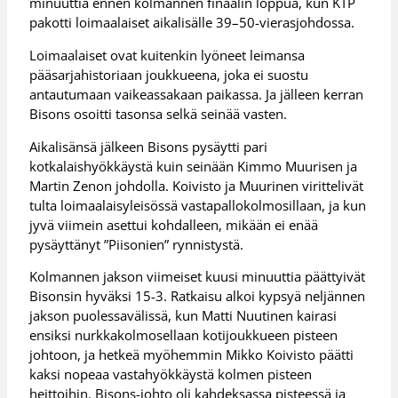
minuuttia ennen kolmannen finaalin loppua, kun KTP
pakotti loimaalaiset aikalisälle 39–50-vierasjohdossa.
Loimaalaiset ovat kuitenkin lyöneet leimansa
pääsarjahistoriaan joukkueena, joka ei suostu
antautumaan vaikeassakaan paikassa. Ja jälleen kerran
Bisons osoitti tasonsa selkä seinää vasten.
Aikalisänsä jälkeen Bisons pysäytti pari
kotkalaishyökkäystä kuin seinään Kimmo Muurisen ja
Martin Zenon johdolla. Koivisto ja Muurinen virittelivät
tulta loimaalaisyleisössä vastapallokolmosillaan, ja kun
jyvä viimein asettui kohdalleen, mikään ei enää
pysäyttänyt ”Piisonien” rynnistystä.
Kolmannen jakson viimeiset kuusi minuuttia päättyivät
Bisonsin hyväksi 15-3. Ratkaisu alkoi kypsyä neljännen
jakson puolessavälissä, kun Matti Nuutinen kairasi
ensiksi nurkkakolmosellaan kotijoukkueen pisteen
johtoon, ja hetkeä myöhemmin Mikko Koivisto päätti
kaksi nopeaa vastahyökkäystä kolmen pisteen
heittoihin. Bisons-johto oli kahdeksassa pisteessä ja