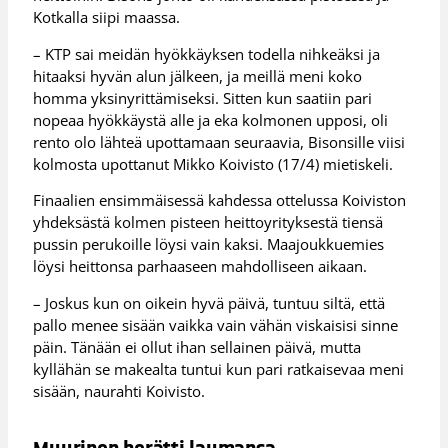
Kotkalla siipi maassa.
– KTP sai meidän hyökkäyksen todella nihkeäksi ja
hitaaksi hyvän alun jälkeen, ja meillä meni koko
homma yksinyrittämiseksi. Sitten kun saatiin pari
nopeaa hyökkäystä alle ja eka kolmonen upposi, oli
rento olo lähteä upottamaan seuraavia, Bisonsille viisi
kolmosta upottanut Mikko Koivisto (17/4) mietiskeli.
Finaalien ensimmäisessä kahdessa ottelussa Koiviston
yhdeksästä kolmen pisteen heittoyrityksestä tiensä
pussin perukoille löysi vain kaksi. Maajoukkuemies
löysi heittonsa parhaaseen mahdolliseen aikaan.
– Joskus kun on oikein hyvä päivä, tuntuu siltä, että
pallo menee sisään vaikka vain vähän viskaisisi sinne
päin. Tänään ei ollut ihan sellainen päivä, mutta
kyllähän se makealta tuntui kun pari ratkaisevaa meni
sisään, naurahti Koivisto.